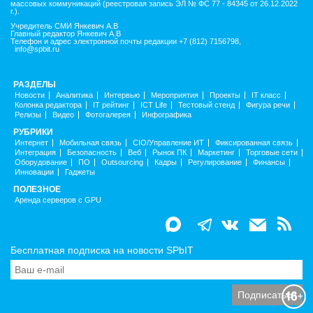
массовых коммуникаций (реестровая запись ЭЛ № ФС 77 - 84345 от 26.12.2022
г.).
Учредитель СМИ Янкевич А.В
Главный редактор Янкевич А.В
Телефон и адрес электронной почты редакции +7 (812) 7156798,
info@spbit.ru
РАЗДЕЛЫ
Новости
Аналитика
Интервью
Мероприятия
Проекты
IT класс
Колонка редактора
IT рейтинг
ICT Life
Тестовый стенд
Фигура речи
Релизы
Видео
Фотогалерея
Инфографика
РУБРИКИ
Интернет
Мобильная связь
CIO/Управление ИТ
Фиксированная связь
Интеграция
Безопасность
Веб
Рынок ПК
Маркетинг
Торговые сети
Оборудование
ПО
Outsourcing
Кадры
Регулирование
Финансы
Инновации
Гаджеты
ПОЛЕЗНОЕ
Аренда серверов с GPU
Бесплатная подписка на новости SPbIT