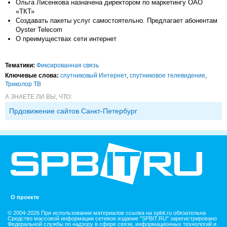
Ольга Лисенкова назначена директором по маркетингу ОАО
«ТКТ»
Создавать пакеты услуг самостоятельно. Предлагает абонентам
Oyster Telecom
О преимуществах сети интернет
Тематики:
Фиксированная связь
Ключевые слова:
спутниковый Интернет
,
спутниковое телевидение
,
Триколор ТВ
А ЗНАЕТЕ ЛИ ВЫ, ЧТО:
Прдовижение сайтов Санкт-Петербург
О проекте
© 2004-2026 При использовании материалов ссылка на spbit.ru обязательна
Средство массовой информации сетевое издание "SPBIT.RU" зарегистрировано
Федеральной службы по надзору в сфере связи, информационных технологий и