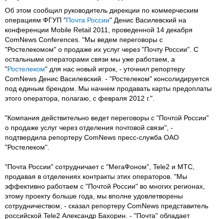
Об этом сообщил руководитель дирекции по коммерческим
операциям ФГУП "
Почта России
" Денис Василевский на
конференции Mobile Retail 2011, проведенной 14 декабря
ComNews Conferences. "Мы ведем переговоры с
"Ростелекомом" о продаже их услуг через "Почту России". С
остальными операторами связи мы уже работаем, а
"
Ростелеком
" для нас новый игрок, - уточнил репортеру
ComNews Денис Василевский. - "Ростелеком" консолидируется
под единым брендом. Мы начнем продавать карты предоплаты
этого оператора, полагаю, с февраля 2012 г.".
"Компания действительно ведет переговоры с "Почтой России"
о продаже услуг через отделения почтовой связи", -
подтвердила репортеру ComNews пресс-служба ОАО
"Ростелеком".
"Почта России" сотрудничает с "МегаФоном", Tele2 и МТС,
продавая в отделениях контракты этих операторов. "Мы
эффективно работаем с "Почтой России" во многих регионах,
этому проекту больше года, мы вполне удовлетворены
сотрудничеством, - сказал репортеру ComNews представитель
российской Tele2 Александр Бахорин. - "Почта" обладает