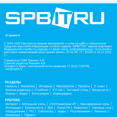
О проекте
© 2004-2026 При использовании материалов ссылка на spbit.ru обязательна
Средство массовой информации сетевое издание "SPBIT.RU" зарегистрировано
Федеральной службы по надзору в сфере связи, информационных технологий и
массовых коммуникаций (реестровая запись ЭЛ № ФС 77 - 84345 от 26.12.2022
г.).
Учредитель СМИ Янкевич А.В
Главный редактор Янкевич А.В
Телефон и адрес электронной почты редакции +7 (812) 7156798,
info@spbit.ru
РАЗДЕЛЫ
Новости
Аналитика
Интервью
Мероприятия
Проекты
IT класс
Колонка редактора
IT рейтинг
ICT Life
Тестовый стенд
Фигура речи
Релизы
Видео
Фотогалерея
Инфографика
РУБРИКИ
Интернет
Мобильная связь
CIO/Управление ИТ
Фиксированная связь
Интеграция
Безопасность
Веб
Рынок ПК
Маркетинг
Торговые сети
Оборудование
ПО
Outsourcing
Кадры
Регулирование
Финансы
Инновации
Гаджеты