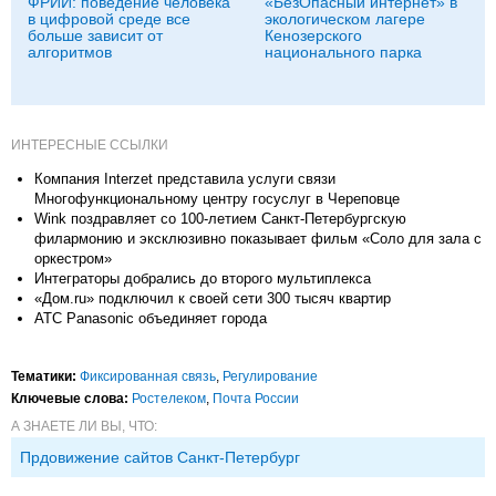
ФРИИ: поведение человека
«БезОпасный интернет» в
в цифровой среде все
экологическом лагере
больше зависит от
Кенозерского
алгоритмов
национального парка
ИНТЕРЕСНЫЕ ССЫЛКИ
Компания Interzet представила услуги связи
Многофункциональному центру госуслуг в Череповце
Wink поздравляет со 100-летием Санкт-Петербургскую
филармонию и эксклюзивно показывает фильм «Соло для зала с
оркестром»
Интеграторы добрались до второго мультиплекса
«Дом.ru» подключил к своей сети 300 тысяч квартир
АТС Panasonic объединяет города
Тематики:
Фиксированная связь
,
Регулирование
Ключевые слова:
Ростелеком
,
Почта России
А ЗНАЕТЕ ЛИ ВЫ, ЧТО:
Прдовижение сайтов Санкт-Петербург