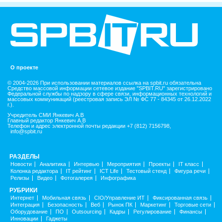
О проекте
© 2004-2026 При использовании материалов ссылка на spbit.ru обязательна
Средство массовой информации сетевое издание "SPBIT.RU" зарегистрировано
Федеральной службы по надзору в сфере связи, информационных технологий и
массовых коммуникаций (реестровая запись ЭЛ № ФС 77 - 84345 от 26.12.2022
г.).
Учредитель СМИ Янкевич А.В
Главный редактор Янкевич А.В
Телефон и адрес электронной почты редакции +7 (812) 7156798,
info@spbit.ru
РАЗДЕЛЫ
Новости
Аналитика
Интервью
Мероприятия
Проекты
IT класс
Колонка редактора
IT рейтинг
ICT Life
Тестовый стенд
Фигура речи
Релизы
Видео
Фотогалерея
Инфографика
РУБРИКИ
Интернет
Мобильная связь
CIO/Управление ИТ
Фиксированная связь
Интеграция
Безопасность
Веб
Рынок ПК
Маркетинг
Торговые сети
Оборудование
ПО
Outsourcing
Кадры
Регулирование
Финансы
Инновации
Гаджеты