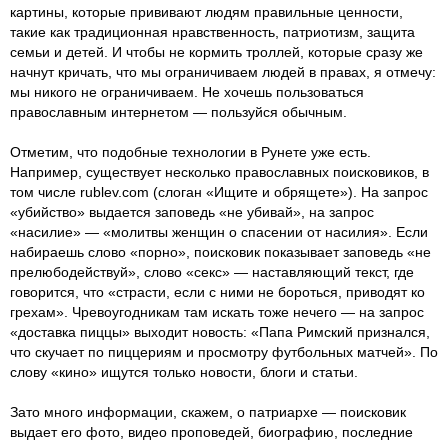
картины, которые прививают людям правильные ценности,
такие как традиционная нравственность, патриотизм, защита
семьи и детей. И чтобы не кормить троллей, которые сразу же
начнут кричать, что мы ограничиваем людей в правах, я отмечу:
мы никого не ограничиваем. Не хочешь пользоваться
православным интернетом — пользуйся обычным.
Отметим, что подобные технологии в Рунете уже есть.
Например, существует несколько православных поисковиков, в
том числе rublev.com (слоган «Ищите и обрящете»). На запрос
«убийство» выдается заповедь «не убивай», на запрос
«насилие» — «молитвы женщин о спасении от насилия». Если
набираешь слово «порно», поисковик показывает заповедь «не
прелюбодействуй», слово «секс» — наставляющий текст, где
говорится, что «страсти, если с ними не бороться, приводят ко
грехам». Чревоугодникам там искать тоже нечего — на запрос
«доставка пиццы» выходит новость: «Папа Римский признался,
что скучает по пиццериям и просмотру футбольных матчей». По
слову «кино» ищутся только новости, блоги и статьи.
Зато много информации, скажем, о патриархе — поисковик
выдает его фото, видео проповедей, биографию, последние