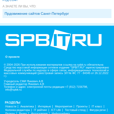
А ЗНАЕТЕ ЛИ ВЫ, ЧТО:
Прдовижение сайтов Санкт-Петербург
О проекте
© 2004-2026 При использовании материалов ссылка на spbit.ru обязательна
Средство массовой информации сетевое издание "SPBIT.RU" зарегистрировано
Федеральной службы по надзору в сфере связи, информационных технологий и
массовых коммуникаций (реестровая запись ЭЛ № ФС 77 - 84345 от 26.12.2022
г.).
Учредитель СМИ Янкевич А.В
Главный редактор Янкевич А.В
Телефон и адрес электронной почты редакции +7 (812) 7156798,
info@spbit.ru
РАЗДЕЛЫ
Новости
Аналитика
Интервью
Мероприятия
Проекты
IT класс
Колонка редактора
IT рейтинг
ICT Life
Тестовый стенд
Фигура речи
Релизы
Видео
Фотогалерея
Инфографика