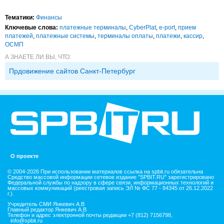
Тематики:
Финансы
Ключевые слова:
платежные терминалы
,
CyberPlat
,
e-port
,
прием
платежей
,
платежные системы
,
терминалы оплаты
,
платежи
,
кассир
,
ОСМП
А ЗНАЕТЕ ЛИ ВЫ, ЧТО:
Прдовижение сайтов Санкт-Петербург
О проекте
© 2004-2026 При использовании материалов ссылка на spbit.ru обязательна
Средство массовой информации сетевое издание "SPBIT.RU" зарегистрировано
Федеральной службы по надзору в сфере связи, информационных технологий и
массовых коммуникаций (реестровая запись ЭЛ № ФС 77 - 84345 от 26.12.2022
г.).
Учредитель СМИ Янкевич А.В
Главный редактор Янкевич А.В
Телефон и адрес электронной почты редакции +7 (812) 7156798,
info@spbit.ru