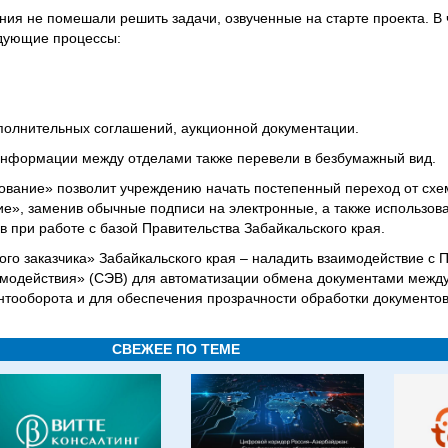
ия не помешали решить задачи, озвученные на старте проекта. В ч
дующие процессы:
ополнительных соглашений, аукционной документации.
информации между отделами также перевели в безбумажный вид.
вание» позволит учреждению начать постепенный переход от схе
е», заменив обычные подписи на электронные, а также использов
 при работе с базой Правительства Забайкальского края.
ого заказчика» Забайкальского края – наладить взаимодействие с 
имодействия» (СЭВ) для автоматизации обмена документами межд
нтооборота и для обеспечения прозрачности обработки документов
СВЕЖЕЕ ПО ТЕМЕ