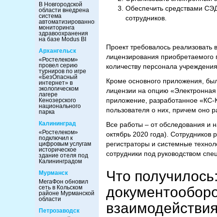
В Новгородской
Обеспечить средствами СЭД 
области внедрена
система
сотрудников.
автоматизированного
мониторинга
здравоохранения
на базе Modus BI
Проект требовалось реализовать 
Архангельск
лицензирования приобретаемого 
«Ростелеком»
провел серию
количеству персонала учреждения
турниров по игре
«БезОпасный
Кроме основного приложения, бы
интернет» в
экологическом
лицензии на опцию «Электронная
лагере
приложение, разработанное «КС-К
Кенозерского
национального
пользователя о них, причем оно р
парка
Калининград
Все работы – от обследования и н
«Ростелеком»
октябрь 2020 года). Сотрудников 
подключил к
регистраторы и системные техноло
цифровым услугам
историческое
сотрудники под руководством спец
здание отеля под
Калининградом
Что получилось
Мурманск
МегаФон обновил
сеть в Кольском
документооборо
районе Мурманской
области
взаимодействия
Петрозаводск