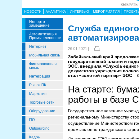
ВЫБРАТЬ
НОВОСТИ
АНАЛИТИКА
ИНТЕРВЬЮ
МЕРОПРИЯТИЯ
ПРОЕКТ
Импорто­
Замещение
Служба единого
Автоматизация
автоматизирова
Промышленности
Интернет
26.01.2021 |
Мобильная связь
Забайкальский край продолжае
государственной власти и под
Фиксированная
ЭОС, внедрила «Служба единого
связь
документов учреждения полнос
стал «золотой партнер» ЭОС – 
Интеграция
Рынок ПК
На старте: бум
Маркетинг
работы в базе 
Торговые сети
Государственное казенное учрежд
Оборудование
региональному Министерству стро
ПО
осуществление Министерством гос
Outsourcing
промышленно-гражданского строи
Кадры
До внедрения СЭД документооборо