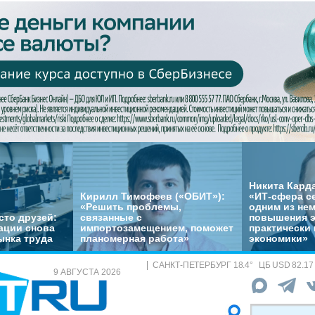
Никита Кард
Кирилл Тимофеев («ОБИТ»):
«ИТ-сфера с
«Решить проблемы,
одним из не
сто друзей:
связанные с
повышения 
ации снова
импортозамещением, поможет
практически 
ынка труда
планомерная работа»
экономики»
САНКТ-ПЕТЕРБУРГ
18.4
°
ЦБ
USD 82.17
9 АВГУСТА 2026