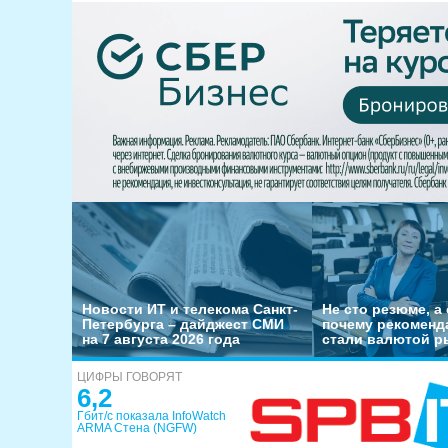
Новости ИТ и телекома Санкт-
Не сто резюме, а 
Петербурга – дайджест СМИ
почему рекоменд
на 7 августа 2026 года
стали валютой р
ЦИФРЫ ГОВОРЯТ
6,2
Гбит/с показала InfoWatch
ARMA Стена (NGFW)