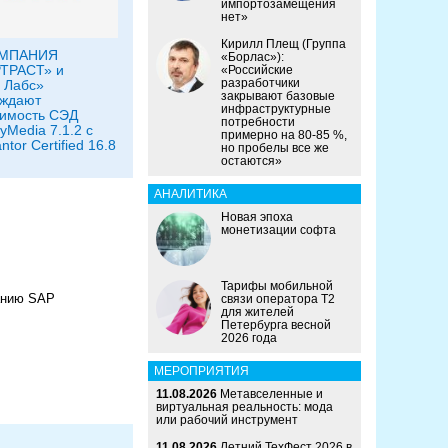
импортозамещения
нет»
Кирилл Плещ (Группа
ОМПАНИЯ
«Борлас»):
ТРАСТ» и
«Российские
разработчики
 Лабс»
закрывают базовые
рждают
инфраструктурные
имость СЭД
потребности
Media 7.1.2 с
примерно на 80-85 %,
tor Certified 16.8
но пробелы все же
остаются»
АНАЛИТИКА
Новая эпоха
монетизации софта
Тарифы мобильной
анию SAP
связи оператора Т2
для жителей
Петербурга весной
2026 года
МЕРОПРИЯТИЯ
11.08.2026
Метавселенные и
виртуальная реальность: мода
или рабочий инструмент
11.08.2026
Летний ТехФест 2026 в