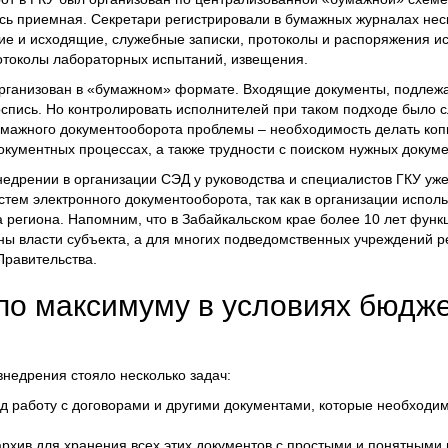
сь приемная. Секретари регистрировали в бумажных журналах нес
ие и исходящие, служебные записки, протоколы и распоряжения и
ротоколы лабораторных испытаний, извещения.
организован в «бумажном» формате. Входящие документы, подле
оспись. Но контролировать исполнителей при таком подходе было с
мажного документооборота проблемы – необходимость делать коп
окументных процессах, а также трудности с поиском нужных докуме
едрении в организации СЭД у руководства и специалистов ГКУ уж
тем электронного документооборота, так как в организации испол
региона. Напомним, что в Забайкальском крае более 10 лет функ
аны власти субъекта, а для многих подведомственных учреждений 
Правительства.
по максимуму в условиях бюдж
внедрения стояло несколько задач:
д работу с договорами и другими документами, которые необходим
рхив для хранения всех этих документов с простыми и понятными