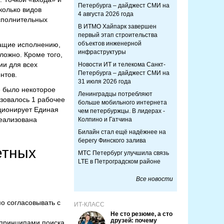
Петербурга – дайджест СМИ на
колько видов
4 августа 2026 года
сполнительных
В ИТМО Хайпарк завершен
первый этап строительства
объектов инженерной
жащие исполнению,
инфраструктуры
ложно. Кроме того,
ии для всех
Новости ИТ и телекома Санкт-
Петербурга – дайджест СМИ на
нтов.
31 июля 2026 года
е было некоторое
Ленинградцы потребляют
ьзовалось 1 рабочее
больше мобильного интернета
ционирует Единая
чем петербуржцы. В лидерах -
реализована
Колпино и Гатчина
Билайн стал ещё надёжнее на
берегу Финского залива
етных
МТС Петербург улучшила связь
LTE в Петроградском районе
Все новости
о согласовывать с
ИТ-КЛАСС
Не сто резюме, а сто
друзей: почему
 принципами поиска.