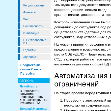
«выхода» всех документов являла
Регулирование
корреспонденции: письма входящ
Финансы
органов власти, доверенности, п
Web
Контроль исполнения также был 
Безопасность
доводились до сотрудников под р
существовали стандартные для бу
Инновации
сотрудников, задействованных в д
CIO/Управление
ИТ
На момент принятия решения о вн
представление о возможностях сис
Гаджеты
место СЭД «ДЕЛО» Правительства 
Здоровье
СЭД, в которой работают все орг
возможность доступа к общей БД 
Продвижение
сайтов Санкт-
Автоматизация 
Петербург
РЕГИОНЫ
ограничений
Ленобласть
В Ленобласти
На старте проекта перед группой 
запустили
цифровую тропу
для наблюдения за
Перевести в электронный ви
зубрами от Т2
несколькими сотрудниками.
Великий Новгород
Организовать электронный а