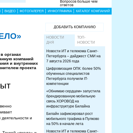
Вопросов больше чем
ответов
Ы
ВИДЕО
ФОТОГАЛЕРЕЯ
ИНФОГРАФИКА
КАТАЛОГ КОМПАНИЙ
ДОБАВИТЬ КОМПАНИЮ
ДЕЛО»
НОВОСТИ
ТОП-
ДНЯ
НОВОСТИ
Новости ИТ и телекома Санкт-
в органах
Петербурга – дайджест СМИ на
танную компаний
7 августа 2026 года
ания и внутренних
лнителем проекта
Цифровизация ОПК: более 50%
обученных специалистов
Петербурга получили IT-
пыт
компетенции
«Обнимаю сердцем» запустила
брендированную мобильную
связь ХОРОВОД на
твенно
инфраструктуре Билайна
чивает
Билайн зафиксировал рост
 деятельности и
мобильного трафика в Пулково
на 50% в начале лета
Новости ИТ и телекома Санкт-
 Точкой «входа» и