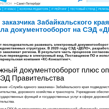
 РЕГИОН
> Санкт-Петербург
Ы
IT КЛАСС
КОЛОНКА РЕДАКТОРА
IT РЕЙТИНГ
ТЕСТОВЫЙ СТЕНД
РЕЛИЗ
 заказчика Забайкальского края
ла документооборот на СЭД «
т последовательно развивать электронный документооборот 
ведомственных структурах. В 2020 году СЭД «ДЕЛО», разрабо
 заказчика» региона. В результате часть процессов согласов
тью переведены в электронный вид. Поставщиком ПО и испо
барнаульская компания «КС-Консалтинг».
ажный документооборот плюс о
СЭД Правительства
ение «Служба единого заказчика» Забайкальского края подведомс
ительства, дорожного хозяйства и транспорта. Учреждение обеспе
ударственных функций и государственных услуг в сфере дорожной
тельства.
т в ГКУ был организован по централизованной «бумажной» схеме.