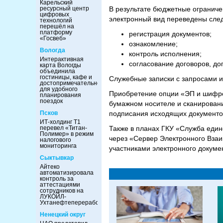
Карельский
ресурсный центр
В результате бюджетные ограничен
цифровых
электронный вид переведены сле
технологий
перешёл на
платформу
регистрация документов;
«Госвеб»
ознакомление;
Вологда
контроль исполнения;
Интерактивная
согласование договоров, д
карта Вологды
объединила
гостиницы, кафе и
Служебные записки с запросами 
достопримечательности
для удобного
Приобретение опции «ЭП и шифро
планирования
поездок
бумажном носителе и сканировани
Псков
подписания исходящих документов
ИТ-холдинг Т1
перевел «Титан-
Также в планах ГКУ «Служба един
Полимер» в режим
через «Сервер Электронного Вза
налогового
мониторинга
участниками электронного докуме
Сыктывкар
Айтеко
автоматизировала
контроль за
аттестациями
сотрудников на
ЛУКОЙЛ-
Ухтанефтепереработка
Ненецкий округ