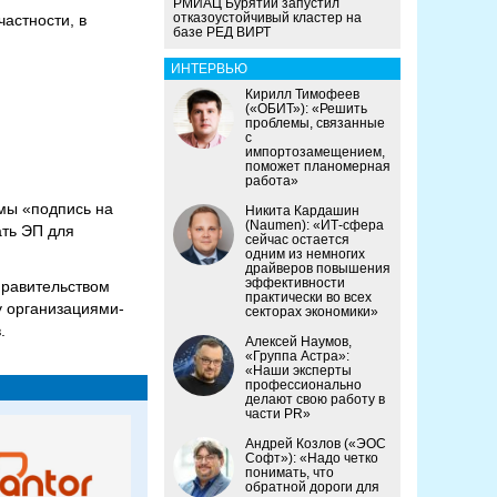
РМИАЦ Бурятии запустил
отказоустойчивый кластер на
астности, в
базе РЕД ВИРТ
ИНТЕРВЬЮ
Кирилл Тимофеев
(«ОБИТ»): «Решить
проблемы, связанные
с
импортозамещением,
поможет планомерная
работа»
мы «подпись на
Никита Кардашин
(Naumen): «ИТ-сфера
ать ЭП для
сейчас остается
одним из немногих
драйверов повышения
эффективности
Правительством
практически во всех
у организациями-
секторах экономики»
.
Алексей Наумов,
«Группа Астра»:
«Наши эксперты
профессионально
делают свою работу в
части PR»
Андрей Козлов («ЭОС
Софт»): «Надо четко
понимать, что
обратной дороги для