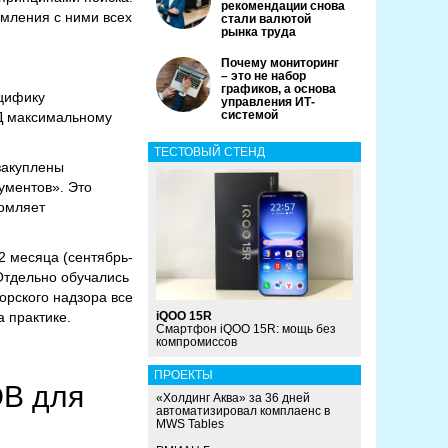
рекомендации снова
омления с ними всех
стали валютой
рынка труда
Почему мониторинг
– это не набор
графиков, а основа
ецифику
управления ИТ-
системой
Д максимальному
ТЕСТОВЫЙ СТЕНД
 закуплены
ументов». Это
домляет
2 месяца (сентябрь-
 Отдельно обучались
орского надзора все
 практике.
iQOO 15R
Смартфон iQOO 15R: мощь без
компромиссов
ПРОЕКТЫ
ЭВ для
«Холдинг Аква» за 36 дней
автоматизировал комплаенс в
MWS Tables