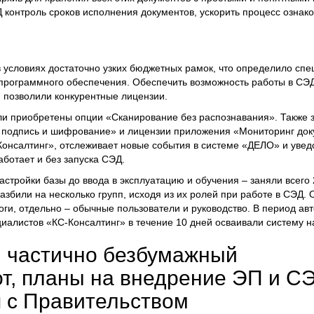
контроль сроков исполнения документов, ускорить процесс ознак
в условиях достаточно узких бюджетных рамок, что определило сп
программного обеспечения. Обеспечить возможность работы в СЭ
 позволили конкурентные лицензии.
ли приобретены опции «Сканирование без распознавания». Также
 подпись и шифрование» и лицензии приложения «Мониторинг док
онсалтинг», отслеживает новые события в системе «ДЕЛО» и уве
аботает и без запуска СЭД.
астройки базы до ввода в эксплуатацию и обучения – заняли всего 
разбили на несколько групп, исходя из их ролей при работе в СЭД.
ги, отдельно – обычные пользователи и руководство. В период авт
иалистов «КС-Консалтинг» в течение 10 дней осваивали систему на
: частично безбумажный
т, планы на внедрение ЭП и С
 с Правительством