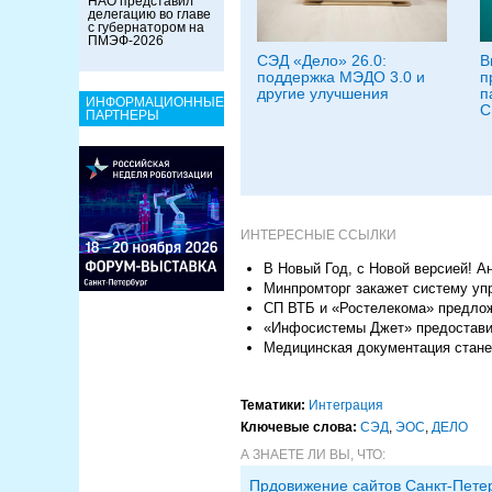
НАО представил
делегацию во главе
с губернатором на
ПМЭФ-2026
СЭД «Дело» 26.0:
В
поддержка МЭДО 3.0 и
п
другие улучшения
п
ИНФОРМАЦИОННЫЕ
С
ПАРТНЕРЫ
ИНТЕРЕСНЫЕ ССЫЛКИ
В Новый Год, с Новой версией! А
Минпромторг закажет систему уп
СП ВТБ и «Ростелекома» предлож
«Инфосистемы Джет» предостави
Медицинская документация стане
Тематики:
Интеграция
Ключевые слова:
СЭД
,
ЭОС
,
ДЕЛО
А ЗНАЕТЕ ЛИ ВЫ, ЧТО:
Прдовижение сайтов Санкт-Пете