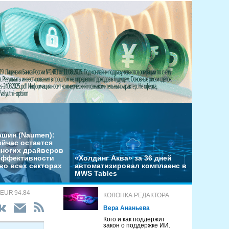
ашин (Naumen):
ейчас остается
многих драйверов
эффективности
«Холдинг Аква» за 36 дней
во всех секторах
автоматизировал комплаенс в
MWS Tables
 EUR 94.84
КОЛОНКА РЕДАКТОРА
Вера Ананьева
Кого и как поддержит
закон о поддержке ИИ.