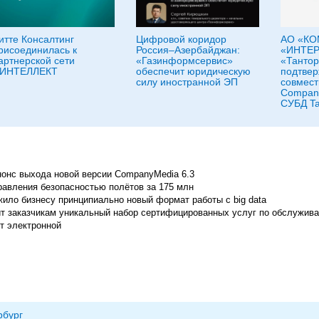
итте Консалтинг
Цифровой коридор
АО «К
рисоединилась к
Россия–Азербайджан:
«ИНТЕР
артнерской сети
«Газинформсервис»
«Тантор
ИНТЕЛЛЕКТ
обеспечит юридическую
подтве
силу иностранной ЭП
совмест
Company
СУБД Tan
нонс выхода новой версии CompanyMedia 6.3
равления безопасностью полётов за 175 млн
ило бизнесу принципиально новый формат работы с big data
т заказчикам уникальный набор сертифицированных услуг по обслужив
т электронной
рбург