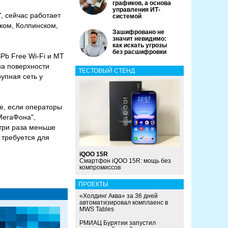
графиков, а основа
управления ИТ-
, сейчас работает
системой
ском, Колпинском,
Зашифровано не
значит невидимо:
как искать угрозы
без расшифровки
Pb Free Wi-Fi и MT
на поверхности
ТЕСТОВЫЙ СТЕНД
рупная сеть у
е, если операторы
МегаФона",
 три раза меньше
 требуется для
iQOO 15R
Смартфон iQOO 15R: мощь без
компромиссов
ПРОЕКТЫ
«Холдинг Аква» за 36 дней
автоматизировал комплаенс в
MWS Tables
РМИАЦ Бурятии запустил