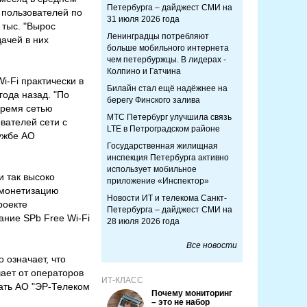
Петербурга – дайджест СМИ на
х пользователей по
31 июля 2026 года
 тыс. "Вырос
Ленинградцы потребляют
ачей в них
больше мобильного интернета
чем петербуржцы. В лидерах -
Колпино и Гатчина
-Fi практически в
Билайн стал ещё надёжнее на
года назад. "По
берегу Финского залива
время сетью
МТС Петербург улучшила связь
вателей сети с
LTE в Петроградском районе
лужбе АО
Государственная жилищная
инспекция Петербурга активно
использует мобильное
и так высоко
приложение «Инспектор»
и монетизацию
Новости ИТ и телекома Санкт-
роекте
Петербурга – дайджест СМИ на
ние SPb Free Wi-Fi
28 июля 2026 года
Все новости
 означает, что
чает от операторов
ИТ-КЛАСС
тать АО "ЭР-Телеком
Почему мониторинг
– это не набор