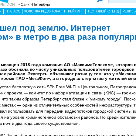
 РЕГИОН
> Санкт-Петербург
Ы
IT КЛАСС
КОЛОНКА РЕДАКТОРА
IT РЕЙТИНГ
ТЕСТОВЫЙ СТЕНД
РЕЛИЗ
ушел под землю. Интернет
м» в метро в два раза популяр
 месяцев 2018 года компания АО «МаксимаТелеком», которая в
раза обогнала по числу уникальных пользователей городской W
ех районах. Эксперты объясняют разницу тем, что у «Максим
, кроме ПАО «МегаФон», а в городе альтернатив у жителей мно
устил бесплатную сеть SPb Free Wi-Fi в Центральном, Петроградск
чик проекта — комитет по информатизации и связи (КИС) — громко
, что таким образом Петербург стал ближе к "умному городу". Поск
х местах — одна из отличительных особенностей инфраструктуры та
вал использовать для передачи видеопотоков городской системы 
я на уровне криминогенной обстановки районов. Но среди жителей 
а почти два года своего существования.
КИС Денис Чамара, суммарное количество сессий пользователей за