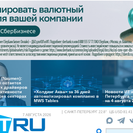
 (Naumen):
с остается
их драйверов
ктивности
«Холдинг Аква» за 36 дней
Новости ИТ и
сех секторах
автоматизировал комплаенс в
Петербурга 
MWS Tables
на 4 августа 
САНКТ-ПЕТЕРБУРГ
22.8
°
ЦБ
USD 81.41
7 АВГУСТА 2026