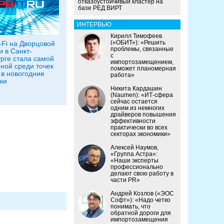
отказоустойчивый кластер на
базе РЕД ВИРТ
ИНТЕРВЬЮ
Кирилл Тимофеев
(«ОБИТ»): «Решить
-Fi на Дворцовой
проблемы, связанные
 в Санкт-
с
рге стала самой
импортозамещением,
ной среди точек
поможет планомерная
 в новогодние
работа»
ки
Никита Кардашин
(Naumen): «ИТ-сфера
сейчас остается
одним из немногих
драйверов повышения
эффективности
практически во всех
секторах экономики»
Алексей Наумов,
«Группа Астра»:
«Наши эксперты
профессионально
делают свою работу в
части PR»
Андрей Козлов («ЭОС
Софт»): «Надо четко
понимать, что
обратной дороги для
импортозамещения