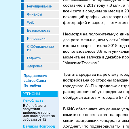
составило в 2017 году 7,8 млн, а
Регулирование
всей сети в среднем за месяц в 20
Финансы
исходящий трафик, что говорит о
фотографий и видео",— отметил 
Web
Безопасность
Несмотря на положительную динам
Инновации
два раза меньше, чем у сети "Ма
итогам января — июля 2018 года 
CIO/Управление
ИТ
воспользовалось 3,6 млн уникаль
момента ее запуска в декабре про
Гаджеты
"МаксимаТелеком".
Здоровье
Тратить средства на рекламу горо
Продвижение
востребована со стороны граждан 
сайтов Санкт-
Петербург
городского Wi-Fi и продолжают тра
распоряжения об утверждении нор
РЕГИОНЫ
обойдется жителям города в 57,7 
Ленобласть
В Ленобласти
В КИС объясняют, что данные услу
запустили
цифровую тропу
комитет не несет затрат на проект
для наблюдения за
зубрами от Т2
связи, выигравших конкурс, готов
Холдинг", что подтвердили "Ъ" в
Великий Новгород