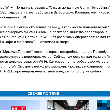
ree Wi-Fi. По данным сервиса "Открытые данные Санкт-Петербурга"
 2020 года сеть начнет работать в Выборгском, Калининском, Киров
пообещали в КИС.
ом" Юрий Брюквин объясняет разницу в количестве пользователей S
нет альтернативы Wi-Fi и там не ловит большинство операторов, а 
 SPb Free Wi-Fi, есть еще Wi-Fi от различных операторов: самая к
Fi в кафе и магазинах",— отмечает эксперт.
и "МаксимаТелеком" может потерять востребованность в Петербург
раструктуру в перегонах метро. Сейчас там есть сигнал только у "
ется довольствоваться Wi-Fi. Как известно, петербургское метро в
сти путей. Смотреть несколько рекламных роликов и баннеров, что
MT FREE, при непродолжительной поездке попросту неудобно.
СВЕЖЕЕ ПО ТЕМЕ