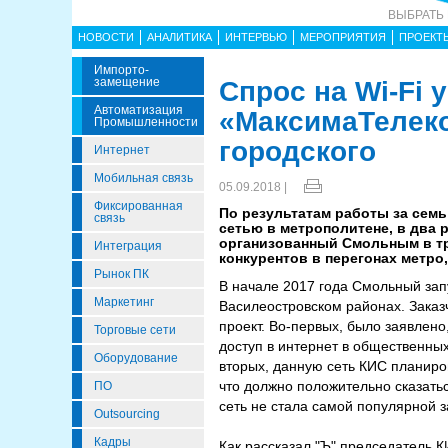
ВЫБРАТЬ
НОВОСТИ
АНАЛИТИКА
ИНТЕРВЬЮ
МЕРОПРИЯТИЯ
ПРОЕКТ
Импорто­
Замещение
Спрос на Wi-Fi 
Автоматизация
«МаксимаТелеко
Промышленности
городского
Интернет
Мобильная связь
05.09.2018 |
Фиксированная
По результатам работы за семь
связь
сетью в метрополитене, в два 
организованный Смольным в тр
Интеграция
конкурентов в перегонах метро
Рынок ПК
В начале 2017 года Смольный зап
Маркетинг
Василеостровском районах. Заказ
проект. Во-первых, было заявлено
Торговые сети
доступ в интернет в общественны
Оборудование
вторых, данную сеть КИС планиро
что должно положительно сказатьс
ПО
сеть не стала самой популярной з
Outsourcing
Кадры
Как рассказал "Ъ" председатель 