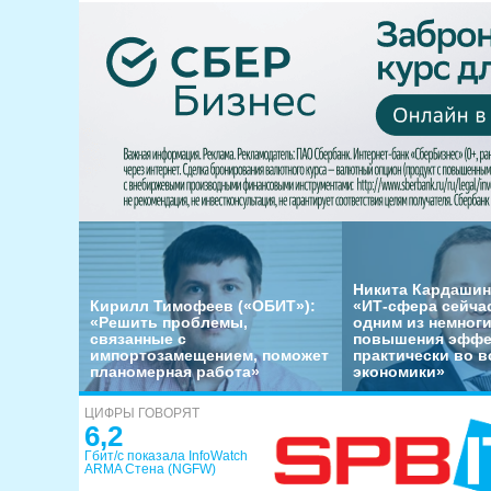
Никита Кардашин
Кирилл Тимофеев («ОБИТ»):
«ИТ-сфера сейча
«Решить проблемы,
одним из немног
связанные с
повышения эффе
импортозамещением, поможет
практически во в
планомерная работа»
экономики»
ЦИФРЫ ГОВОРЯТ
6,2
Гбит/с показала InfoWatch
ARMA Стена (NGFW)