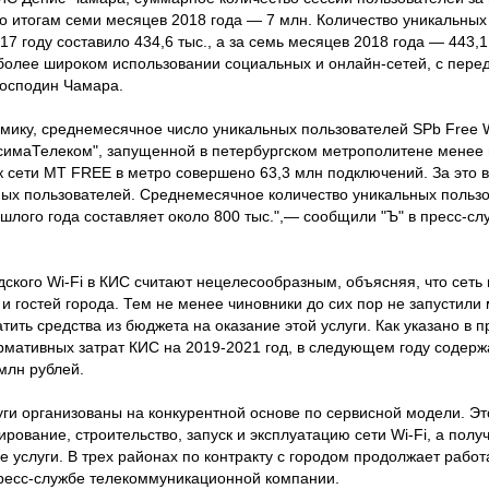
 по итогам семи месяцев 2018 года — 7 млн. Количество уникальны
17 году составило 434,6 тыс., а за семь месяцев 2018 года — 443,1
 более широком использовании социальных и онлайн-сетей, с перед
господин Чамара.
ику, среднемесячное число уникальных пользователей SPb Free Wi
ксимаТелеком", запущенной в петербургском метрополитене менее 
к сети MT FREE в метро совершено 63,3 млн подключений. За это 
ных пользователей. Среднемесячное количество уникальных пользо
шлого года составляет около 800 тыс.",— сообщили "Ъ" в пресс-с
дского Wi-Fi в КИС считают нецелесообразным, объясняя, что сеть 
и гостей города. Тем не менее чиновники до сих пор не запустил
тить средства из бюджета на оказание этой услуги. Как указано в п
мативных затрат КИС на 2019-2021 год, в следующем году содержа
млн рублей.
ги организованы на конкурентной основе по сервисной модели. Это
ирование, строительство, запуск и эксплуатацию сети Wi-Fi, а полу
ые услуги. В трех районах по контракту с городом продолжает рабо
 пресс-службе телекоммуникационной компании.