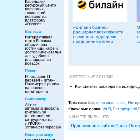
Карельский
ресурсный центр
цифровых
технологий
перешёл на
платформу
«Госвеб»
«Билайн бизнес»
М
Вологда
расширяет возможности
з
связи для поддержки
т
Интерактивная
карта Вологды
предпринимателей
с
объединила
гостиницы, кафе и
достопримечательности
для удобного
планирования
поездок
Псков
ИТ-холдинг Т1
ИНТЕРЕСНЫЕ ССЫЛКИ
перевел «Титан-
Полимер» в режим
Как снизить расходы на исходящ
налогового
мониторинга
Сыктывкар
Тематики:
Фиксированная связь
,
Интер
Айтеко
автоматизировала
Ключевые слова:
Wi Fi
,
Петербург Wi F
контроль за
аттестациями
А ЗНАЕТЕ ЛИ ВЫ, ЧТО:
сотрудников на
ЛУКОЙЛ-
Прдовижение сайтов Санкт-Пете
Ухтанефтепереработка
Ненецкий округ