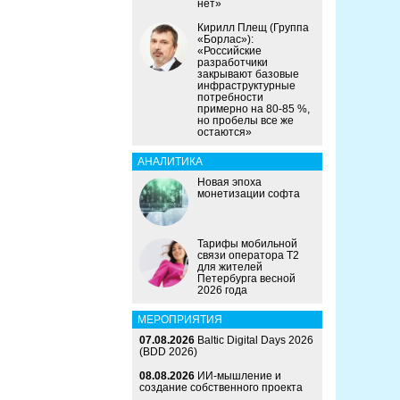
нет»
Кирилл Плещ (Группа
«Борлас»):
«Российские
разработчики
закрывают базовые
инфраструктурные
потребности
примерно на 80-85 %,
но пробелы все же
остаются»
АНАЛИТИКА
Новая эпоха
монетизации софта
Тарифы мобильной
связи оператора Т2
для жителей
Петербурга весной
2026 года
МЕРОПРИЯТИЯ
07.08.2026
Baltic Digital Days 2026
(BDD 2026)
08.08.2026
ИИ-мышление и
создание собственного проекта