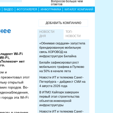
Вопросов больше чем
ответов
Ы
ВИДЕО
ФОТОГАЛЕРЕЯ
ИНФОГРАФИКА
КАТАЛОГ КОМПАНИЙ
ДОБАВИТЬ КОМПАНИЮ
нее
НОВОСТИ
ТОП-
ДНЯ
НОВОСТИ
«Обнимаю сердцем» запустила
брендированную мобильную
связь ХОРОВОД на
ладеет Wi-Fi
инфраструктуре Билайна
i-Fi,
аТелеком» нет
Билайн зафиксировал рост
го.
мобильного трафика в Пулково
на 50% в начале лета
ом и
 презентовал этот
Новости ИТ и телекома Санкт-
Петербурга – дайджест СМИ на
ольку открытый
4 августа 2026 года
ких городов. Во-
видеонаблюдения,
В ИТМО Хайпарк завершен
первый этап строительства
города эта Wi-Fi
объектов инженерной
инфраструктуры
Новости ИТ и телекома Санкт-
 месяц в среднем