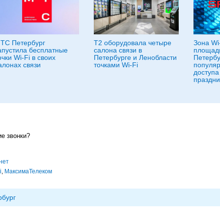
ТС Петербург
T2 оборудовала четыре
Зона Wi
апустила бесплатные
салона связи в
площади
очки Wi-Fi в своих
Петербурге и Ленобласти
Петербу
алонах связи
точками Wi-Fi
популяр
доступа
праздни
ие звонки?
нет
i
,
МаксимаТелеком
рбург