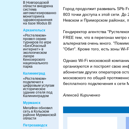
В Новгородской
области внедрена
Город продолжит развивать SPb F
система
автоматизированного
803 точки доступа к этой сети. До
мониторинга
здравоохранения
Невском и Приморском районах, 
на базе Modus BI
Архангельск
Гендиректор агентства "Рустелек
«Ростелеком»
FREE тем, что в перегонах метро 
провел серию
турниров по игре
альтернатив очень много. "Помимо
«БезОпасный
"Обит". Кроме того, есть зоны Wi-
интернет» в
экологическом
лагере
Кенозерского
Однако Wi-Fi московской компани
национального
организуются и построят свою инф
парка
абонентам других операторов оста
Калининград
московского по общей протяженно
«Ростелеком»
подключил к
бесплатного подключения к сети 
цифровым услугам
историческое
здание отеля под
Алексей Кириченко
Калининградом
Мурманск
МегаФон обновил
сеть в Кольском
районе Мурманской
области
Петрозаводск