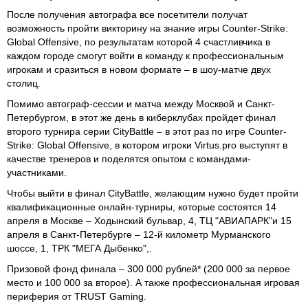
После получения автографа все посетители получат
возможность пройти викторину на знание игры Counter-Strike:
Global Offensive, по результатам которой 4 счастливчика в
каждом городе смогут войти в команду к профессиональным
игрокам и сразиться в новом формате – в шоу-матче двух
столиц.
Помимо автограф-сессии и матча между Москвой и Санкт-
Петербургом, в этот же день в киберклубах пройдет финал
второго турнира серии CityBattle – в этот раз по игре Counter-
Strike: Global Offensive, в котором игроки Virtus.pro выступят в
качестве тренеров и поделятся опытом с командами-
участниками.
Чтобы выйти в финал CityBattle, желающим нужно будет пройти
квалификационные онлайн-турниры, которые состоятся 14
апреля в Москве – Ходынский бульвар, 4, ТЦ "АВИАПАРК"и 15
апреля в Санкт-Петербурге – 12-й километр Мурманского
шоссе, 1, ТРК "МЕГА Дыбенко",.
Призовой фонд финала – 300 000 рублей* (200 000 за первое
место и 100 000 за второе). А также профессиональная игровая
периферия от TRUST Gaming.