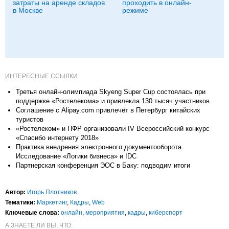
затраты на аренде складов
проходить в онлайн-
в Москве
режиме
ИНТЕРЕСНЫЕ ССЫЛКИ
Третья онлайн-олимпиада Skyeng Super Cup состоялась при
поддержке «Ростелекома» и привлекла 130 тысяч участников
Соглашение с Alipay.com привлечёт в Петербург китайских
туристов
«Ростелеком» и ПФР организовали IV Всероссийский конкурс
«Спасибо интернету 2018»
Практика внедрения электронного документооборота.
Исследование «Логики бизнеса» и IDC
Партнерская конференция ЭОС в Баку: подводим итоги
Автор:
Игорь Плотников
.
Тематики:
Маркетинг
,
Кадры
,
Web
Ключевые слова:
онлайн
,
мероприятия
,
кадры
,
киберспорт
А ЗНАЕТЕ ЛИ ВЫ, ЧТО: