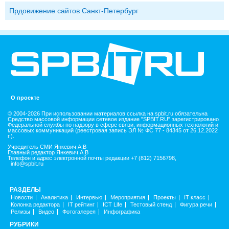
Прдовижение сайтов Санкт-Петербург
О проекте
© 2004-2026 При использовании материалов ссылка на spbit.ru обязательна
Средство массовой информации сетевое издание "SPBIT.RU" зарегистрировано
Федеральной службы по надзору в сфере связи, информационных технологий и
массовых коммуникаций (реестровая запись ЭЛ № ФС 77 - 84345 от 26.12.2022
г.).
Учредитель СМИ Янкевич А.В
Главный редактор Янкевич А.В
Телефон и адрес электронной почты редакции +7 (812) 7156798,
info@spbit.ru
РАЗДЕЛЫ
Новости
Аналитика
Интервью
Мероприятия
Проекты
IT класс
Колонка редактора
IT рейтинг
ICT Life
Тестовый стенд
Фигура речи
Релизы
Видео
Фотогалерея
Инфографика
РУБРИКИ