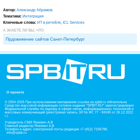
Автор:
Александр Абрамов
.
Тематики:
Интеграция
Ключевые слова:
ИТ в ритейле
,
ICL Services
А ЗНАЕТЕ ЛИ ВЫ, ЧТО:
Прдовижение сайтов Санкт-Петербург
О проекте
© 2004-2026 При использовании материалов ссылка на spbit.ru обязательна
Средство массовой информации сетевое издание "SPBIT.RU" зарегистрировано
Федеральной службы по надзору в сфере связи, информационных технологий и
массовых коммуникаций (реестровая запись ЭЛ № ФС 77 - 84345 от 26.12.2022
г.).
Учредитель СМИ Янкевич А.В
Главный редактор Янкевич А.В
Телефон и адрес электронной почты редакции +7 (812) 7156798,
info@spbit.ru