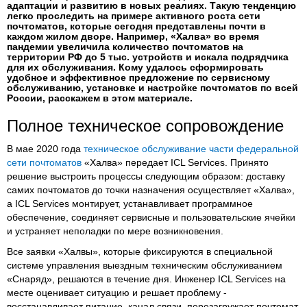
адаптации и развитию в новых реалиях. Такую тенденцию
легко проследить на примере активного роста сети
почтоматов, которые сегодня представлены почти в
каждом жилом дворе. Например, «Халва» во время
пандемии увеличила количество почтоматов на
территории РФ до 5 тыс. устройств и искала подрядчика
для их обслуживания. Кому удалось сформировать
удобное и эффективное предложение по сервисному
обслуживанию, установке и настройке почтоматов по всей
России, расскажем в этом материале.
Полное техническое сопровождение
В мае 2020 года
техническое обслуживание части федеральной
сети почтоматов
«Халва» передает ICL Services. Принято
решение выстроить процессы следующим образом: доставку
самих почтоматов до точки назначения осуществляет «Халва»,
а ICL Services монтирует, устанавливает программное
обеспечение, соединяет сервисные и пользовательские ячейки
и устраняет неполадки по мере возникновения.
Все заявки «Халвы», которые фиксируются в специальной
системе управления выездным техническим обслуживанием
«Снаряд», решаются в течение дня. Инженер ICL Services на
месте оценивает ситуацию и решает проблему -
восстанавливает питание, канал связи, перезагружает почтомат.