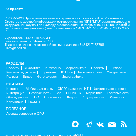
О проекте
© 2004-2026 При использовании материалов ссылка на spbit.ru обязательна
Средство массовой информации сетевое издание "SPBIT.RU" зарегистрировано
Федеральной службы по надзору в сфере связи, информационных технологий и
массовых коммуникаций (реестровая запись ЭЛ № ФС 77 - 84345 от 26.12.2022
г.).
Учредитель СМИ Янкевич А.В
Главный редактор Янкевич А.В
Телефон и адрес электронной почты редакции +7 (812) 7156798,
info@spbit.ru
РАЗДЕЛЫ
Новости
Аналитика
Интервью
Мероприятия
Проекты
IT класс
Колонка редактора
IT рейтинг
ICT Life
Тестовый стенд
Фигура речи
Релизы
Видео
Фотогалерея
Инфографика
РУБРИКИ
Интернет
Мобильная связь
CIO/Управление ИТ
Фиксированная связь
Интеграция
Безопасность
Веб
Рынок ПК
Маркетинг
Торговые сети
Оборудование
ПО
Outsourcing
Кадры
Регулирование
Финансы
Инновации
Гаджеты
ПОЛЕЗНОЕ
Аренда серверов с GPU
Бесплатная подписка на новости SPbIT