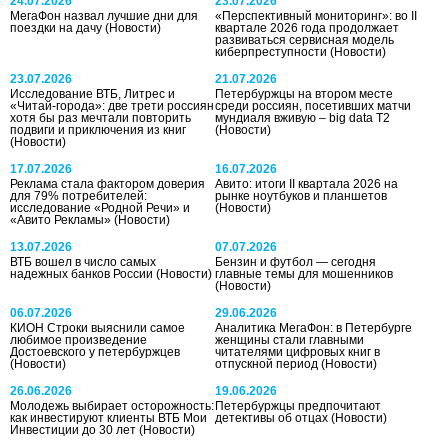
24.07.2026
23.07.2026
МегаФон назвал лучшие дни для
«Перспективный мониторинг»: во II
поездки на дачу
(Новости)
квартале 2026 года продолжает
развиваться сервисная модель
киберпреступности
(Новости)
23.07.2026
21.07.2026
Исследование ВТБ, Литрес и
Петербуржцы на втором месте
«Читай-города»: две трети россиян
среди россиян, посетивших матчи
хотя бы раз мечтали повторить
мундиаля вживую – big data T2
подвиги и приключения из книг
(Новости)
(Новости)
17.07.2026
16.07.2026
Реклама стала фактором доверия
Авито: итоги II квартала 2026 на
для 79% потребителей:
рынке ноутбуков и планшетов
исследование «Родной Речи» и
(Новости)
«Авито Рекламы»
(Новости)
13.07.2026
07.07.2026
ВТБ вошел в число самых
Бензин и футбол — сегодня
надежных банков России
(Новости)
главные темы для мошенников
(Новости)
06.07.2026
29.06.2026
КИОН Строки выяснили самое
Аналитика МегаФон: в Петербурге
любимое произведение
женщины стали главными
Достоевского у петербуржцев
читателями цифровых книг в
(Новости)
отпускной период
(Новости)
26.06.2026
19.06.2026
Молодежь выбирает осторожность:
Петербуржцы предпочитают
как инвестируют клиенты ВТБ Мои
детективы об отцах
(Новости)
Инвестиции до 30 лет
(Новости)