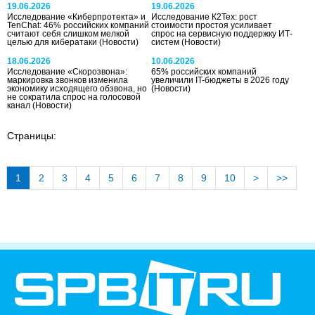
19.06.2026
19.06.2026
Исследование «Киберпротекта» и
Исследование К2Тех: рост
TenChat: 46% российских компаний
стоимости простоя усиливает
считают себя слишком мелкой
спрос на сервисную поддержку ИТ-
целью для кибератаки
(Новости)
систем
(Новости)
18.06.2026
10.06.2026
Исследование «Скорозвона»:
65% российских компаний
маркировка звонков изменила
увеличили IT-бюджеты в 2026 году
экономику исходящего обзвона, но
(Новости)
не сократила спрос на голосовой
канал
(Новости)
Страницы:
1
2
3
4
5
6
7
8
9
10
>
>>