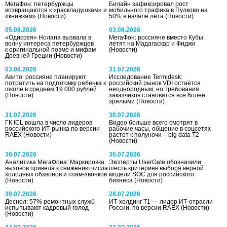
МегаФон: петербуржцы
Билайн зафиксировал рост
возвращаются к «раскладушкам» и
мобильного трафика в Пулково на
«книжкам»
(Новости)
50% в начале лета
(Новости)
05.08.2026
03.08.2026
«Одиссея» Нолана вызвала в
МегаФон: россияне вместо Кубы
волну интереса петербуржцев
летят на Мадагаскар и Фиджи
к оригинальной поэме и мифам
(Новости)
Древней Греции
(Новости)
03.08.2026
31.07.2026
Авито: россияне планируют
Исследование Termidesk:
потратить на подготовку ребенка к
российский рынок VDI остаётся
школе в среднем 19 000 рублей
неоднородным, но требования
(Новости)
заказчиков становятся всё более
зрелыми
(Новости)
31.07.2026
30.07.2026
ГК ICL вошла в число лидеров
Видео больше всего смотрят в
российского ИТ-рынка по версии
рабочие часы, общение в соцсетях
RAEX
(Новости)
растет к полуночи – big data T2
(Новости)
30.07.2026
30.07.2026
Аналитика МегаФона: Маркировка
Эксперты UserGate обозначили
вызовов привела к снижению числа
шесть критериев выбора верной
холодных обзвонов и спам-звонков
модели SOC для российского
(Новости)
бизнеса
(Новости)
30.07.2026
28.07.2026
Деснол: 57% ремонтных служб
ИТ-холдинг Т1 — лидер ИТ-отрасли
испытывают кадровый голод
России, по версии RAEX
(Новости)
(Новости)