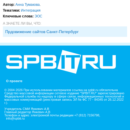
Автор:
Анна Тумакова
.
Тематики:
Интеграция
Ключевые слова:
ЭОС
А ЗНАЕТЕ ЛИ ВЫ, ЧТО:
Прдовижение сайтов Санкт-Петербург
О проекте
© 2004-2026 При использовании материалов ссылка на spbit.ru обязательна
Средство массовой информации сетевое издание "SPBIT.RU" зарегистрировано
Федеральной службы по надзору в сфере связи, информационных технологий и
массовых коммуникаций (реестровая запись ЭЛ № ФС 77 - 84345 от 26.12.2022
г.).
Учредитель СМИ Янкевич А.В
Главный редактор Янкевич А.В
Телефон и адрес электронной почты редакции +7 (812) 7156798,
info@spbit.ru