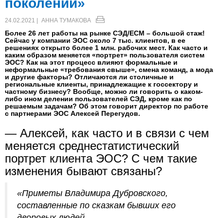
поколений»
24.02.2021 |
АННА ТУМАКОВА
Более 26 лет работы на рынке СЭД/ЕСМ – большой стаж!
Сейчас у компании ЭОС около 7 тыс. клиентов, в ее
решениях открыто более 1 млн. рабочих мест. Как часто и
каким образом меняется «портрет» пользователя систем
ЭОС? Как на этот процесс влияют формальные и
неформальные «требования свыше», смена команд, а мода
и другие факторы? Отличаются ли столичные и
региональные клиенты, принадлежащие к госсектору и
частному бизнесу? Вообще, можно ли говорить о каком-
либо ином делении пользователей СЭД, кроме как по
решаемым задачам? Об этом говорит директор по работе
с партнерами ЭОС Алексей Перегудов.
— Алексей, как часто и в связи с чем
меняется среднестатистический
портрет клиента ЭОС? С чем такие
изменения бывают связаны?
«Приметы Владимира Дубровского,
составленные по сказкам бывших его
дворовых людей.