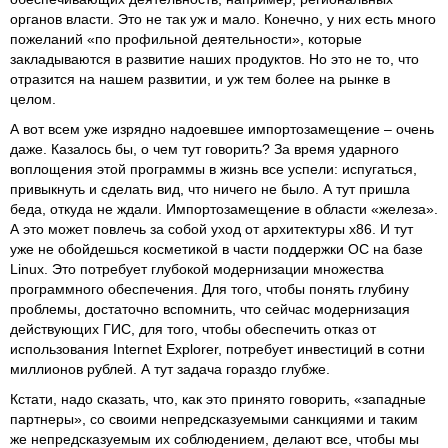
органов власти. Это не так уж и мало. Конечно, у них есть много
пожеланий «по профильной деятельности», которые
закладываются в развитие наших продуктов. Но это не то, что
отразится на нашем развитии, и уж тем более на рынке в
целом.
А вот всем уже изрядно надоевшее импортозамещение – очень
даже. Казалось бы, о чем тут говорить? За время ударного
воплощения этой программы в жизнь все успели: испугаться,
привыкнуть и сделать вид, что ничего не было. А тут пришла
беда, откуда не ждали. Импортозамещение в области «железа».
А это может повлечь за собой уход от архитектуры х86. И тут
уже не обойдешься косметикой в части поддержки ОС на базе
Linux. Это потребует глубокой модернизации множества
программного обеспечения. Для того, чтобы понять глубину
проблемы, достаточно вспомнить, что сейчас модернизация
действующих ГИС, для того, чтобы обеспечить отказ от
использования Internet Explorer, потребует инвестиций в сотни
миллионов рублей. А тут задача гораздо глубже.
Кстати, надо сказать, что, как это принято говорить, «западные
партнеры», со своими непредсказуемыми санкциями и таким
же непредсказуемым их соблюдением, делают все, чтобы мы