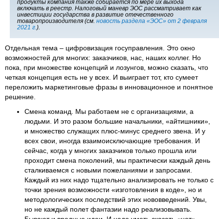
продукты компания также собирается по мере их выхода
включать в реестр. Налоговый маневр ЭОС рассматривает как
инвестиции государства в развитие отечественного
товаропроизводителя (см.
новость раздела «ЭОС» от 2 февраля
2021 г.
).
Отдельная тема – цифровизация госуправления. Это окно
возможностей для многих: заказчиков, нас, наших коллег. Но
пока, при множестве концепций и лозунгов, можно сказать, что
четкая концепция есть не у всех. И выиграет тот, кто сумеет
переложить маркетинговые фразы в инновационное и понятное
решение.
Смена команд. Мы работаем не с организациями, а
людьми. И это разом большие начальники, «айтишники»,
и множество служащих плюс-минус среднего звена. И у
всех свои, иногда взаимоисключающие требования. И
сейчас, когда у многих заказчиков только прошла или
проходит смена поколений, мы практически каждый день
сталкиваемся с новыми пожеланиями и запросами.
Каждый из них надо тщательно анализировать не только с
точки зрения возможности «изготовления в коде», но и
методологических последствий этих нововведений. Увы,
но не каждый полет фантазии надо реализовывать.
Бывают и вредные идеи. И надо уметь сказать «нет».