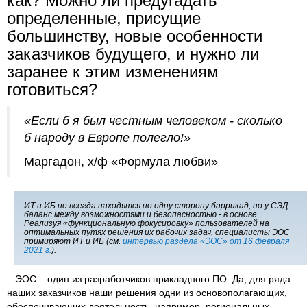
как? Можно ли предугадать
определенные, присущие
большинству, новые особенности
заказчиков будущего, и нужно ли
заранее к этим изменениям
готовиться?
«Если б я был честным человеком - сколько
б народу в Европе полегло!»
Маргадон, х/ф «Формула любви»
ИТ и ИБ не всегда находятся по одну сторону баррикад, но у СЭД
баланс между возможностями и безопасностью - в основе.
Реализуя «функциональную фокусировку» пользователей на
оптимальных путях решения их рабочих задач, специалисты ЭОС
примиряют ИТ и ИБ (см.
интервью раздела «ЭОС» от 16 февраля
2021 г.
).
– ЭОС – один из разработчиков прикладного ПО. Да, для ряда
наших заказчиков наши решения одни из основополагающих,
обеспечивающих деятельность, например, региональных