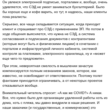
Он увлекся электронной подписью, порталами и, вообще, очень
удивляется, что СЭД не умеет заниматься бухгалтерией. Было
бы хорошо еще и кофе варить, но тут, я надеюсь, наши клиенты
пока реалисты.
Серьезно, все чаще складывается ситуация, когда приходит
клиент и спрашивает про СЭД с применением ЭП. Но потом в
ходе общения выясняется, что нужна не СЭД, а система
согласования и подписания документов с контрагентами
(которые могут быть и физическими лицами) в сочетании с
порталом и инфраструктурой личного кабинета, системой
контроля за платежами, электронного хранилища, ну и «может
еще чего-то предложите».
При этом, невероятная смелость в мышлении зачастую
компенсируется полным незнанием законов, которое, как
известно, не освобождает от ответственности. Поэтому полет
фантазии приходится ограничивать, а от некоторых проектов
отказываться вообще.
Внимательный читатель спросит: «А как же COVID?» А никак.
Все, что нужно было для организации удаленной работы хоть из
дома, хоть с пляжа, мы давно внедрили в наши решения. И
наши заказчики (и государственные, и коммерческие) это