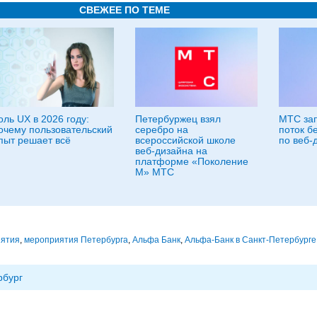
СВЕЖЕЕ ПО ТЕМЕ
оль UX в 2026 году:
Петербуржец взял
МТС зап
очему пользовательский
серебро на
поток б
пыт решает всё
всероссийской школе
по веб-
веб-дизайна на
платформе «Поколение
М» МТС
ятия
,
мероприятия Петербурга
,
Альфа Банк
,
Альфа-Банк в Санкт-Петербурге
рбург