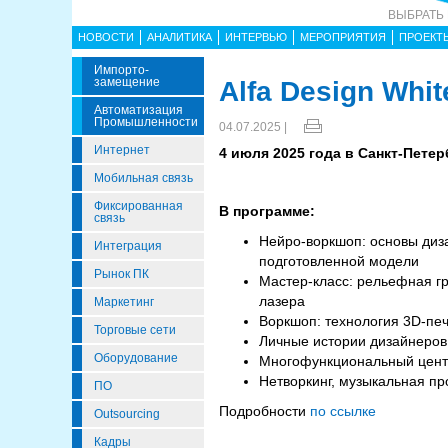
ВЫБРАТЬ
НОВОСТИ
АНАЛИТИКА
ИНТЕРВЬЮ
МЕРОПРИЯТИЯ
ПРОЕКТ
Импорто­
Замещение
Alfa Design Whit
Автоматизация
Промышленности
04.07.2025 |
Интернет
4 июля 2025 года в Санкт-Петер
Мобильная связь
Фиксированная
В программе:
связь
Нейро-воркшоп: основы диз
Интеграция
подготовленной модели
Рынок ПК
Мастер-класс: рельефная гр
лазера
Маркетинг
Воркшоп: технология 3D-печ
Торговые сети
Личные истории дизайнеров:
Оборудование
Многофункциональный центр
Нетворкинг, музыкальная п
ПО
Подробности
по ссылке
Outsourcing
Кадры