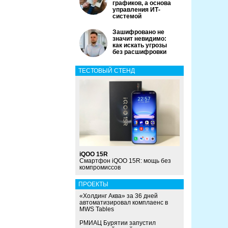
графиков, а основа
управления ИТ-
системой
Зашифровано не
значит невидимо:
как искать угрозы
без расшифровки
ТЕСТОВЫЙ СТЕНД
iQOO 15R
Смартфон iQOO 15R: мощь без
компромиссов
ПРОЕКТЫ
«Холдинг Аква» за 36 дней
автоматизировал комплаенс в
MWS Tables
РМИАЦ Бурятии запустил