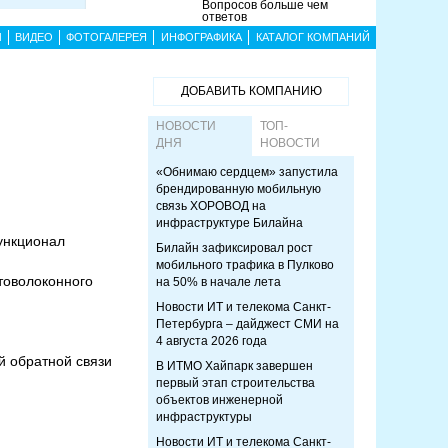
Вопросов больше чем
ответов
Ы
ВИДЕО
ФОТОГАЛЕРЕЯ
ИНФОГРАФИКА
КАТАЛОГ КОМПАНИЙ
ДОБАВИТЬ КОМПАНИЮ
НОВОСТИ
ТОП-
ДНЯ
НОВОСТИ
«Обнимаю сердцем» запустила
брендированную мобильную
связь ХОРОВОД на
инфраструктуре Билайна
ункционал
Билайн зафиксировал рост
мобильного трафика в Пулково
товолоконного
на 50% в начале лета
Новости ИТ и телекома Санкт-
Петербурга – дайджест СМИ на
4 августа 2026 года
й обратной связи
В ИТМО Хайпарк завершен
первый этап строительства
объектов инженерной
инфраструктуры
Новости ИТ и телекома Санкт-