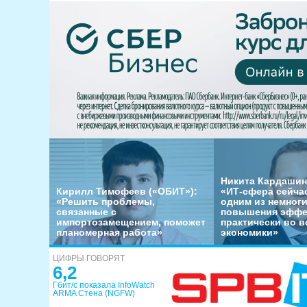
Никита Кардашин
Кирилл Тимофеев («ОБИТ»):
«ИТ-сфера сейча
«Решить проблемы,
одним из немног
связанные с
повышения эффе
импортозамещением, поможет
практически во в
планомерная работа»
экономики»
ЦИФРЫ ГОВОРЯТ
6,2
Гбит/с показала InfoWatch
ARMA Стена (NGFW)