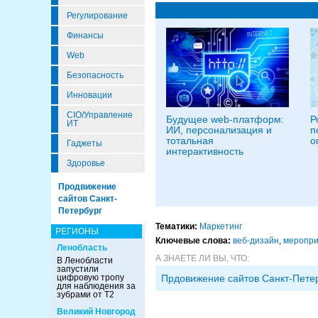
Регулирование
Финансы
Web
Безопасность
Инновации
CIO/Управление
Будущее web-платформ:
Р
ИТ
ИИ, персонализация и
п
тотальная
о
Гаджеты
интерактивность
Здоровье
Продвижение
сайтов Санкт-
Петербург
Тематики:
Маркетинг
РЕГИОНЫ
Ключевые слова:
веб-дизайн
,
меропри
Ленобласть
А ЗНАЕТЕ ЛИ ВЫ, ЧТО:
В Ленобласти
запустили
цифровую тропу
Прдовижение сайтов Санкт-Пете
для наблюдения за
зубрами от Т2
Великий Новгород