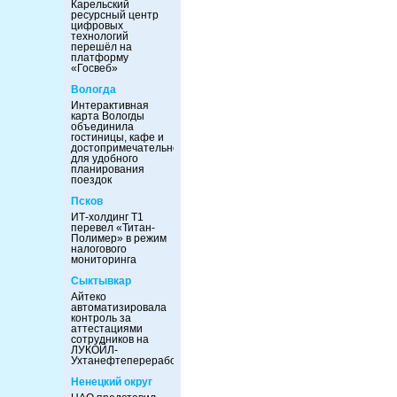
Карельский
ресурсный центр
цифровых
технологий
перешёл на
платформу
«Госвеб»
Вологда
Интерактивная
карта Вологды
объединила
гостиницы, кафе и
достопримечательности
для удобного
планирования
поездок
Псков
ИТ-холдинг Т1
перевел «Титан-
Полимер» в режим
налогового
мониторинга
Сыктывкар
Айтеко
автоматизировала
контроль за
аттестациями
сотрудников на
ЛУКОЙЛ-
Ухтанефтепереработка
Ненецкий округ