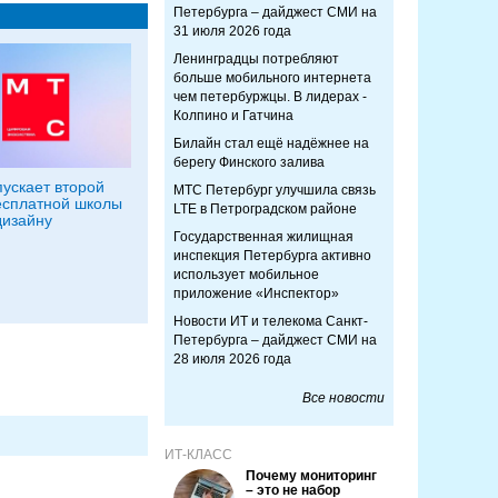
Петербурга – дайджест СМИ на
31 июля 2026 года
Ленинградцы потребляют
больше мобильного интернета
чем петербуржцы. В лидерах -
Колпино и Гатчина
Билайн стал ещё надёжнее на
берегу Финского залива
ускает второй
МТС Петербург улучшила связь
есплатной школы
LTE в Петроградском районе
дизайну
Государственная жилищная
инспекция Петербурга активно
использует мобильное
приложение «Инспектор»
Новости ИТ и телекома Санкт-
Петербурга – дайджест СМИ на
28 июля 2026 года
Все новости
ИТ-КЛАСС
Почему мониторинг
– это не набор