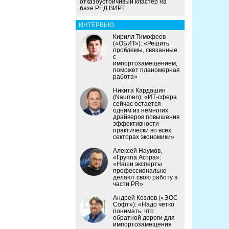
отказоустойчивый кластер на
базе РЕД ВИРТ
ИНТЕРВЬЮ
Кирилл Тимофеев
(«ОБИТ»): «Решить
проблемы, связанные
с
импортозамещением,
поможет планомерная
работа»
Никита Кардашин
(Naumen): «ИТ-сфера
сейчас остается
одним из немногих
драйверов повышения
эффективности
практически во всех
секторах экономики»
Алексей Наумов,
«Группа Астра»:
«Наши эксперты
профессионально
делают свою работу в
части PR»
Андрей Козлов («ЭОС
Софт»): «Надо четко
понимать, что
обратной дороги для
импортозамещения