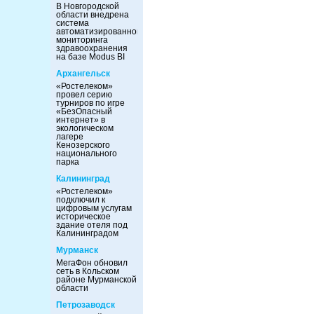
В Новгородской
области внедрена
система
автоматизированного
мониторинга
здравоохранения
на базе Modus BI
Архангельск
«Ростелеком»
провел серию
турниров по игре
«БезОпасный
интернет» в
экологическом
лагере
Кенозерского
национального
парка
Калининград
«Ростелеком»
подключил к
цифровым услугам
историческое
здание отеля под
Калининградом
Мурманск
МегаФон обновил
сеть в Кольском
районе Мурманской
области
Петрозаводск