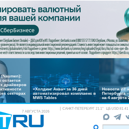
 (Naumen):
с остается
их драйверов
ктивности
«Холдинг Аква» за 36 дней
Новости ИТ и
сех секторах
автоматизировал комплаенс в
Петербурга 
MWS Tables
на 4 августа 
САНКТ-ПЕТЕРБУРГ
21.1
°
ЦБ
USD 81.41
7 АВГУСТА 2026