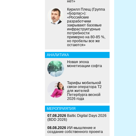
нет»
Кирилл Плещ (Группа
«Борлас»):
«Российские
разработчики
закрывают базовые
инфраструктурные
потребности
примерно на 80-85 %,
но пробелы все же
остаются»
АНАЛИТИКА
Новая эпоха
монетизации софта
Тарифы мобильной
связи оператора Т2
для жителей
Петербурга весной
2026 года
МЕРОПРИЯТИЯ
07.08.2026
Baltic Digital Days 2026
(BDD 2026)
08.08.2026
ИИ-мышление и
создание собственного проекта