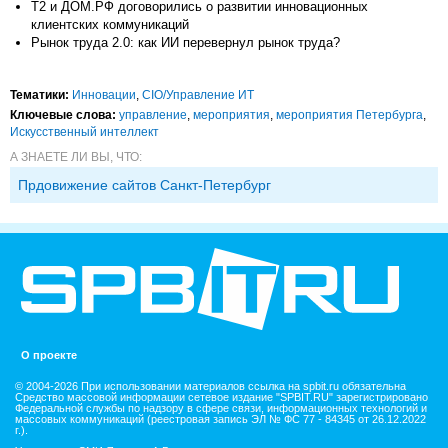
Т2 и ДОМ.РФ договорились о развитии инновационных
клиентских коммуникаций
Рынок труда 2.0: как ИИ перевернул рынок труда?
Тематики:
Инновации
,
CIO/Управление ИТ
Ключевые слова:
управление
,
мероприятия
,
мероприятия Петербурга
,
Искусственный интеллект
А ЗНАЕТЕ ЛИ ВЫ, ЧТО:
Прдовижение сайтов Санкт-Петербург
О проекте
© 2004-2026 При использовании материалов ссылка на spbit.ru обязательна
Средство массовой информации сетевое издание "SPBIT.RU" зарегистрировано
Федеральной службы по надзору в сфере связи, информационных технологий и
массовых коммуникаций (реестровая запись ЭЛ № ФС 77 - 84345 от 26.12.2022
г.).