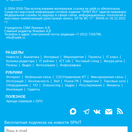
© 2004-2026 При использовании материалов ссылка на spbit.ru обязательна
Средство массовой информации сетевое издание "SPBIT.RU" зарегистрировано
Федеральной службы по надзору в сфере связи, информационных технологий и
массовых коммуникаций (реестровая запись ЭЛ № ФС 77 - 84345 от 26.12.2022
г.).
Учредитель СМИ Янкевич А.В
Главный редактор Янкевич А.В
Телефон и адрес электронной почты редакции +7 (812) 7156798,
info@spbit.ru
РАЗДЕЛЫ
Новости
Аналитика
Интервью
Мероприятия
Проекты
IT класс
Колонка редактора
IT рейтинг
ICT Life
Тестовый стенд
Фигура речи
Релизы
Видео
Фотогалерея
Инфографика
РУБРИКИ
Интернет
Мобильная связь
CIO/Управление ИТ
Фиксированная связь
Интеграция
Безопасность
Веб
Рынок ПК
Маркетинг
Торговые сети
Оборудование
ПО
Outsourcing
Кадры
Регулирование
Финансы
Инновации
Гаджеты
ПОЛЕЗНОЕ
Аренда серверов с GPU
Бесплатная подписка на новости SPbIT