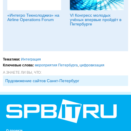
«Интегро Текнолоджиз» на
VI Конгресс молодых
Airline Operations Forum
учёных впервые пройдёт в
Петербурге
Тематики:
Интеграция
Ключевые слова:
мероприятия Петербурга
,
цифровизация
А ЗНАЕТЕ ЛИ ВЫ, ЧТО:
Прдовижение сайтов Санкт-Петербург
О проекте