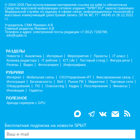
© 2004-2026 При использовании материалов ссылка на spbit.ru обязательна
Средство массовой информации сетевое издание "SPBIT.RU" зарегистрировано
Федеральной службы по надзору в сфере связи, информационных технологий и
массовых коммуникаций (реестровая запись ЭЛ № ФС 77 - 84345 от 26.12.2022
г.).
Учредитель СМИ Янкевич А.В
Главный редактор Янкевич А.В
Телефон и адрес электронной почты редакции +7 (812) 7156798,
info@spbit.ru
РАЗДЕЛЫ
Новости
Аналитика
Интервью
Мероприятия
Проекты
IT класс
Колонка редактора
IT рейтинг
ICT Life
Тестовый стенд
Фигура речи
Релизы
Видео
Фотогалерея
Инфографика
РУБРИКИ
Интернет
Мобильная связь
CIO/Управление ИТ
Фиксированная связь
Интеграция
Безопасность
Веб
Рынок ПК
Маркетинг
Торговые сети
Оборудование
ПО
Outsourcing
Кадры
Регулирование
Финансы
Инновации
Гаджеты
ПОЛЕЗНОЕ
Аренда серверов с GPU
Бесплатная подписка на новости SPbIT