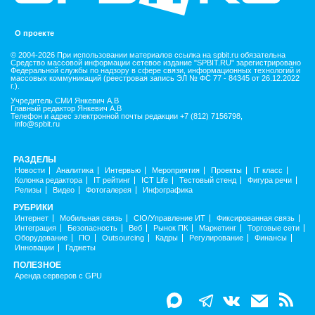
О проекте
© 2004-2026 При использовании материалов ссылка на spbit.ru обязательна
Средство массовой информации сетевое издание "SPBIT.RU" зарегистрировано
Федеральной службы по надзору в сфере связи, информационных технологий и
массовых коммуникаций (реестровая запись ЭЛ № ФС 77 - 84345 от 26.12.2022
г.).
Учредитель СМИ Янкевич А.В
Главный редактор Янкевич А.В
Телефон и адрес электронной почты редакции +7 (812) 7156798,
info@spbit.ru
РАЗДЕЛЫ
Новости
Аналитика
Интервью
Мероприятия
Проекты
IT класс
Колонка редактора
IT рейтинг
ICT Life
Тестовый стенд
Фигура речи
Релизы
Видео
Фотогалерея
Инфографика
РУБРИКИ
Интернет
Мобильная связь
CIO/Управление ИТ
Фиксированная связь
Интеграция
Безопасность
Веб
Рынок ПК
Маркетинг
Торговые сети
Оборудование
ПО
Outsourcing
Кадры
Регулирование
Финансы
Инновации
Гаджеты
ПОЛЕЗНОЕ
Аренда серверов с GPU