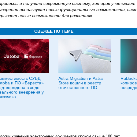
процессы и получили современную систему, которая учитывает
уверенно используют новые функциональные возможности, си
крывает новые возможности для развития».
СВЕЖЕЕ ПО ТЕМЕ
овместимость СУБД
Astra Migration и Astra
RuBacku
atoba и ПО «Береста»
Store вошли в реестр
копиров
одтверждена в ходе
отечественного ПО
посредн
еального внедрения у
аказчика
огии хранения электронных документов сроком свыше 100 лет