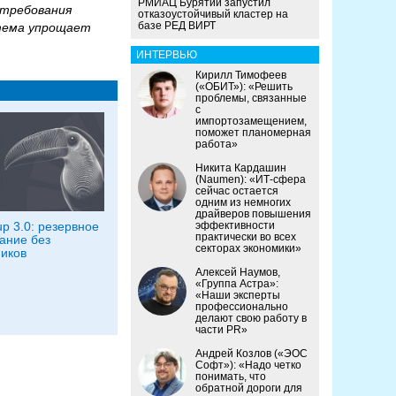
РМИАЦ Бурятии запустил
 требования
отказоустойчивый кластер на
базе РЕД ВИРТ
стема упрощает
ИНТЕРВЬЮ
Кирилл Тимофеев
(«ОБИТ»): «Решить
проблемы, связанные
с
импортозамещением,
поможет планомерная
работа»
Никита Кардашин
(Naumen): «ИТ-сфера
сейчас остается
одним из немногих
драйверов повышения
p 3.0: резервное
эффективности
практически во всех
ание без
секторах экономики»
иков
Алексей Наумов,
«Группа Астра»:
«Наши эксперты
профессионально
делают свою работу в
части PR»
Андрей Козлов («ЭОС
Софт»): «Надо четко
понимать, что
обратной дороги для