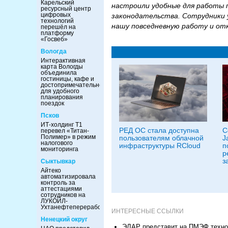
Карельский
настроили удобные для работы 
ресурсный центр
цифровых
законодательства. Сотрудники 
технологий
нашу повседневную работу и от
перешёл на
платформу
«Госвеб»
Вологда
Интерактивная
карта Вологды
объединила
гостиницы, кафе и
достопримечательности
для удобного
планирования
поездок
Псков
ИТ-холдинг Т1
РЕД ОС стала доступна
С
перевел «Титан-
Полимер» в режим
пользователям облачной
J
налогового
инфраструктуры RCloud
п
мониторинга
р
з
Сыктывкар
Айтеко
автоматизировала
контроль за
аттестациями
сотрудников на
ЛУКОЙЛ-
Ухтанефтепереработка
ИНТЕРЕСНЫЕ ССЫЛКИ
Ненецкий округ
ЭЛАР представит на ПМЭФ технол