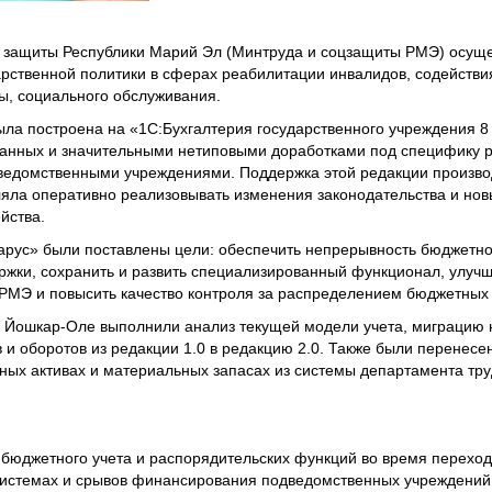
й защиты Республики Марий Эл (Минтруда и соцзащиты РМЭ) осущ
арственной политики в сферах реабилитации инвалидов, содействия
ы, социального обслуживания.
ла построена на «1С:Бухгалтерия государственного учреждения 8 
анных и значительными нетиповыми доработками под специфику 
дведомственными учреждениями. Поддержка этой редакции произво
яла оперативно реализовывать изменения законодательства и нов
йства.
рус» были поставлены цели: обеспечить непрерывность бюджетно
ржки, сохранить и развить специализированный функционал, улуч
МЭ и повысить качество контроля за распределением бюджетных 
 Йошкар-Оле выполнили анализ текущей модели учета, миграцию 
 и оборотов из редакции 1.0 в редакцию 2.0. Также были перенес
ных активах и материальных запасах из системы департамента тру
бюджетного учета и распорядительских функций во время переход
 системах и срывов финансирования подведомственных учреждений.