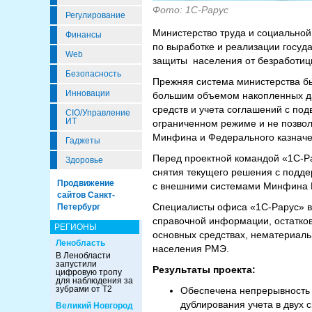
Фото: 1С-Рарус
Регулирование
Министерство труда и социально
Финансы
по выработке и реализации госуд
Web
защиты населения от безработиц
Безопасность
Прежняя система министерства бы
Инновации
большим объемом накопленных д
средств и учета соглашений с по
CIO/Управление
ИТ
ограниченном режиме и не позвол
Минфина и Федерального казначе
Гаджеты
Перед проектной командой «1С-Ра
Здоровье
снятия текущего решения с подде
Продвижение
с внешними системами Минфина Р
сайтов Санкт-
Специалисты офиса «1С-Рарус» в
Петербург
справочной информации, остатков
РЕГИОНЫ
основных средствах, нематериаль
Ленобласть
населения РМЭ.
В Ленобласти
запустили
Результаты проекта:
цифровую тропу
для наблюдения за
зубрами от Т2
Обеспечена непрерывность 
дублирования учета в двух
Великий Новгород