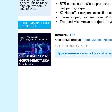
НАО представил
делегацию во главе
ВТБ и компания «Иннопрактика» 
с губернатором на
инфраструктуре
ПМЭФ-2026
К2 НейроТех собрал готовый к по
«Базис» представляет Basis Work
Frontend Mix: митап про фронтенд
ИНФОРМАЦИОННЫЕ
ПАРТНЕРЫ
Тематики:
ПО
Ключевые слова:
программное обесп
А ЗНАЕТЕ ЛИ ВЫ, ЧТО:
Прдовижение сайтов Санкт-Пете