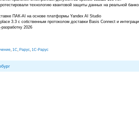
протестировали технологию квантовой защиты данных на реальной банко
ставке ПАК-AI на основе платформы Yandex AI Studio
place 3.3 с собственным протоколом доставки Basis Connect и интеграц
-разработку 2026
ечение
,
1С
,
Рарус
,
1С-Рарус
рбург