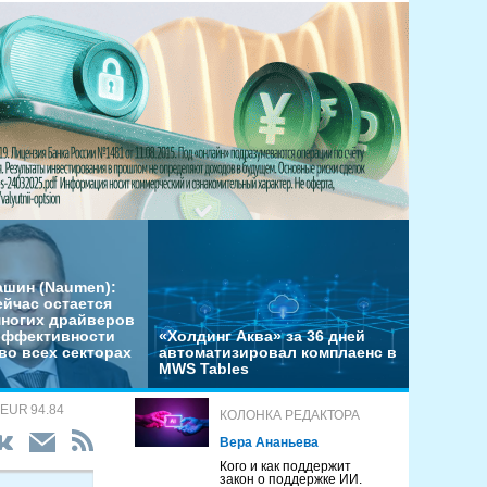
ашин (Naumen):
ейчас остается
многих драйверов
эффективности
«Холдинг Аква» за 36 дней
во всех секторах
автоматизировал комплаенс в
MWS Tables
 EUR 94.84
КОЛОНКА РЕДАКТОРА
Вера Ананьева
Кого и как поддержит
закон о поддержке ИИ.