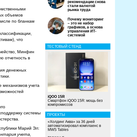
рекомендации снова
стали валютой
домственными
рынка труда
ых объемов
Почему мониторинг
числе по бланкам
– это не набор
графиков, а основа
управления ИТ-
классификации,
системой
тивам), что
ТЕСТОВЫЙ СТЕНД
чейство, Минфин
ю отчетность в
ния денежных
тики.
е механизмов учета
озможностей
iQOO 15R
Смартфон iQOO 15R: мощь без
компромиссов
что
ехподдержку системы
ПРОЕКТЫ
стерства.
«Холдинг Аква» за 36 дней
автоматизировал комплаенс в
спублики Марий Эл:
MWS Tables
нтария учета,