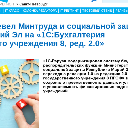
 РЕГИОН
> Санкт-Петербург
Ы
IT КЛАСС
КОЛОНКА РЕДАКТОРА
IT РЕЙТИНГ
ТЕСТОВЫЙ СТЕНД
РЕЛИЗ
евел Минтруда и социальной з
ий Эл на «1С:Бухгалтерия
о учреждения 8, ред. 2.0»
«1С-Рарус» модернизировал систему бюд
распорядительских функций Министерст
социальной защиты Республики Марий Эл
перехода с редакции 1.0 на редакцию 2.0
государственного учреждения 8 ПРОФ» 
сохранило преемственность данных и у
и управляемость финансирования подв
учреждений.