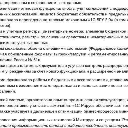
ода перенесены с сохранением всех данных.
ключевая нетиповая функциональность: учет соглашений с подве
анных ассигнований, лимитов бюджетных обязательств и предельн
кционала переведена на типовые механизмы «1С:БГУ 2.0» (в том 
етов).
 и учетные регистры (инвентарные номера, элементы бюджетной 
твенности, регистры по основным средствам и нематериальным ак
авимость учетных данных.
аны механизмы обмена с внешними системами (Федеральное казна
ючая обновленные форматы выгрузки/загрузки и регламентированну
инфина России № 61н.
овки пакета платежных документов и улучшен контроль распределе
ым учреждениям за счет нового функционала и расширенной анали
тие функционала работы с бюджетными ассигнованиями, уточнени
системы к изменениям законодательства и использование новых в
новлений.
новой системе, организована опытно-промышленная эксплуатация, 
ило оперативно учитывать замечания. «1С-Рарус» обеспечивает т
 также участвует в дальнейшей оптимизации бизнес-процессов мини
управления информационных технологий Минтруда и соцзащиты Ре
анили преемственность данных и работоспособность инструме