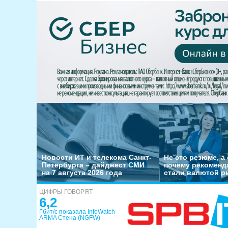
Новости ИТ и телекома Санкт-
Не сто резюме, а 
Петербурга – дайджест СМИ
почему рекоменд
на 7 августа 2026 года
стали валютой р
ЦИФРЫ ГОВОРЯТ
6,2
Гбит/с показала InfoWatch
ARMA Стена (NGFW)