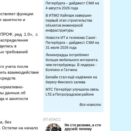
Петербурга – дайджест СМИ на
4 августа 2026 года
ествляет функции
В ИТМО Хайпарк завершен
 занятости и
первый этап строительства
объектов инженерной
инфраструктуры
ПРОФ, ред. 1.0», с
Новости ИТ и телекома Санкт-
распределения
Петербурга – дайджест СМИ на
дилась в
31 июля 2026 года
ых требований
Ленинградцы потребляют
больше мобильного интернета
чем петербуржцы. В лидерах -
го учета после
Колпино и Гатчина
шить взаимодействие
Билайн стал ещё надёжнее на
средств.
берегу Финского залива
нормативно-
МТС Петербург улучшила связь
ены данные об
LTE в Петроградском районе
да и занятости
Все новости
ИТ-КЛАСС
а, без
Не сто резюме, а сто
 Остатки на начало
друзей: почему