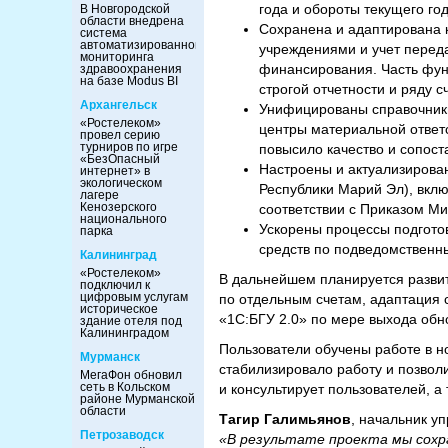
года и обороты текущего г
В Новгородской
области внедрена
Сохранена и адаптирована 
система
автоматизированного
учреждениями и учет перед
мониторинга
финансирования. Часть фун
здравоохранения
на базе Modus BI
строгой отчетности и ряду сч
Архангельск
Унифицированы справочники
«Ростелеком»
центры материальной ответс
провел серию
турниров по игре
повысило качество и сопост
«БезОпасный
​Настроены и актуализиров
интернет» в
экологическом
Республики Марий Эл), вкл
лагере
Кенозерского
соответствии с Приказом М
национального
​Ускорены процессы подгот
парка
средств по подведомственн
Калининград
«Ростелеком»
В дальнейшем планируется разви
подключил к
цифровым услугам
по отдельным счетам, адаптация 
историческое
«1С:БГУ 2.0» по мере выхода об
здание отеля под
Калининградом
​Пользователи обучены работе в 
Мурманск
стабилизировало работу и позвол
МегаФон обновил
сеть в Кольском
и консультирует пользователей, а
районе Мурманской
области
Тагир Галимьянов
, начальник 
Петрозаводск
«В результате проекта мы сохр