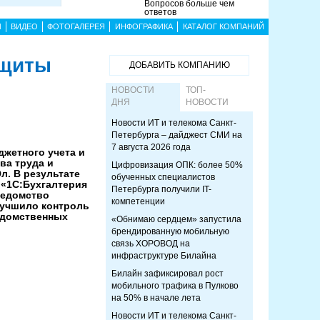
Вопросов больше чем
ответов
Ы
ВИДЕО
ФОТОГАЛЕРЕЯ
ИНФОГРАФИКА
КАТАЛОГ КОМПАНИЙ
ащиты
ДОБАВИТЬ КОМПАНИЮ
НОВОСТИ
ТОП-
ДНЯ
НОВОСТИ
Новости ИТ и телекома Санкт-
Петербурга – дайджест СМИ на
7 августа 2026 года
жетного учета и
ва труда и
Цифровизация ОПК: более 50%
. В результате
обученных специалистов
 «1С:Бухгалтерия
Петербурга получили IT-
ведомство
компетенции
лучшило контроль
едомственных
«Обнимаю сердцем» запустила
брендированную мобильную
связь ХОРОВОД на
инфраструктуре Билайна
Билайн зафиксировал рост
мобильного трафика в Пулково
на 50% в начале лета
Новости ИТ и телекома Санкт-