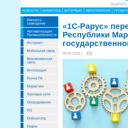
ВЫБРАТЬ
НОВОСТИ
АНАЛИТИКА
ИНТЕРВЬЮ
МЕРОПРИЯТИЯ
ПРОЕКТ
Импорто­
Замещение
«1С-Рарус» пер
Автоматизация
Республики Мар
Промышленности
государственног
Интернет
Мобильная связь
28.05.2026 |
Фиксированная
связь
Интеграция
Рынок ПК
Маркетинг
Торговые сети
Оборудование
ПО
Outsourcing
Кадры