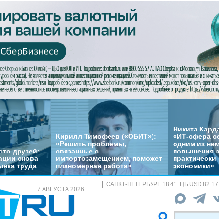
Никита Кард
Кирилл Тимофеев («ОБИТ»):
«ИТ-сфера с
«Решить проблемы,
одним из не
сто друзей:
связанные с
повышения 
ации снова
импортозамещением, поможет
практически 
ынка труда
планомерная работа»
экономики»
САНКТ-ПЕТЕРБУРГ
18.4
°
ЦБ
USD 82.17
7 АВГУСТА 2026