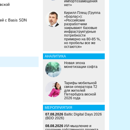
импортозамещения
вской
нет»
Кирилл Плещ (Группа
«Борлас»):
ией с Basis SDN
«Российские
разработчики
закрывают базовые
инфраструктурные
потребности
примерно на 80-85 %,
но пробелы все же
остаются»
АНАЛИТИКА
Новая эпоха
монетизации софта
Тарифы мобильной
связи оператора Т2
для жителей
Петербурга весной
2026 года
МЕРОПРИЯТИЯ
07.08.2026
Baltic Digital Days 2026
(BDD 2026)
08.08.2026
ИИ-мышление и
создание собственного проекта