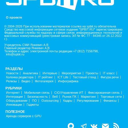
О проекте
© 2004-2026 При использовании материалов ссылка на spbit.ru обязательна
Средство массовой информации сетевое издание "SPBIT.RU" зарегистрировано
Федеральной службы по надзору в сфере связи, информационных технологий и
массовых коммуникаций (реестровая запись ЭЛ № ФС 77 - 84345 от 26.12.2022
г.).
Учредитель СМИ Янкевич А.В
Главный редактор Янкевич А.В
Телефон и адрес электронной почты редакции +7 (812) 7156798,
info@spbit.ru
РАЗДЕЛЫ
Новости
Аналитика
Интервью
Мероприятия
Проекты
IT класс
Колонка редактора
IT рейтинг
ICT Life
Тестовый стенд
Фигура речи
Релизы
Видео
Фотогалерея
Инфографика
РУБРИКИ
Интернет
Мобильная связь
CIO/Управление ИТ
Фиксированная связь
Интеграция
Безопасность
Веб
Рынок ПК
Маркетинг
Торговые сети
Оборудование
ПО
Outsourcing
Кадры
Регулирование
Финансы
Инновации
Гаджеты
ПОЛЕЗНОЕ
Аренда серверов с GPU