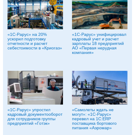
«1С-Рарус» на 20%
«1С-Рарус» унифицировал
ускорил подготовку
кадровый учет и расчет
отчетности и расчет
зарплаты 18 предприятий
себестоимости в «Криогаз»
АО «Первая нерудная
компания»
«1С‑Рарус» упростил
«Самолеты ждать не
кадровый документооборот
могут»: «1С-Рарус»
для сотрудников группы
перевел на 1C:ERP
предприятий «Готэк»
поставщика бортового
питания «Аэромар»