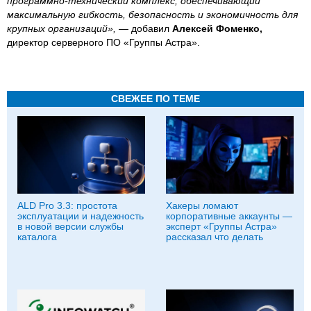
программно-технический комплекс, обеспечивающий
максимальную гибкость, безопасность и экономичность для
крупных организаций»,
— добавил
Алексей Фоменко,
директор серверного ПО «Группы Астра».
СВЕЖЕЕ ПО ТЕМЕ
ALD Pro 3.3: простота
Хакеры ломают
эксплуатации и надежность
корпоративные аккаунты —
в новой версии службы
эксперт «Группы Астра»
каталога
рассказал что делать