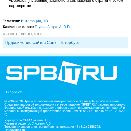
«Борлас» (ГК Softline) заключили соглашение о стратегическом
партнерстве
Тематики:
Интеграция
,
ПО
Ключевые слова:
Группа Астра
,
ALD Pro
А ЗНАЕТЕ ЛИ ВЫ, ЧТО:
Прдовижение сайтов Санкт-Петербург
О проекте
© 2004-2026 При использовании материалов ссылка на spbit.ru обязательна
Средство массовой информации сетевое издание "SPBIT.RU" зарегистрировано
Федеральной службы по надзору в сфере связи, информационных технологий и
массовых коммуникаций (реестровая запись ЭЛ № ФС 77 - 84345 от 26.12.2022
г.).
Учредитель СМИ Янкевич А.В
Главный редактор Янкевич А.В
Телефон и адрес электронной почты редакции +7 (812) 7156798,
info@spbit.ru