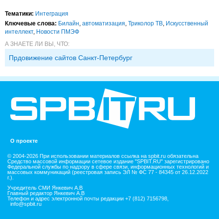
Тематики:
Интеграция
Ключевые слова:
Билайн
,
автоматизация
,
Триколор ТВ
,
Искусственный
интеллект
,
Новости ПМЭФ
А ЗНАЕТЕ ЛИ ВЫ, ЧТО:
Прдовижение сайтов Санкт-Петербург
О проекте
© 2004-2026 При использовании материалов ссылка на spbit.ru обязательна
Средство массовой информации сетевое издание "SPBIT.RU" зарегистрировано
Федеральной службы по надзору в сфере связи, информационных технологий и
массовых коммуникаций (реестровая запись ЭЛ № ФС 77 - 84345 от 26.12.2022
г.).
Учредитель СМИ Янкевич А.В
Главный редактор Янкевич А.В
Телефон и адрес электронной почты редакции +7 (812) 7156798,
info@spbit.ru