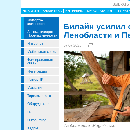
ВЫБРАТЬ
НОВОСТИ
АНАЛИТИКА
ИНТЕРВЬЮ
МЕРОПРИЯТИЯ
ПРОЕКТ
Импорто­
Замещение
Билайн усилил 
Автоматизация
Ленобласти и П
Промышленности
Интернет
07.07.2026 |
Мобильная связь
Фиксированная
связь
Интеграция
Рынок ПК
Маркетинг
Торговые сети
Оборудование
ПО
Outsourcing
Изображение: Magnific.com
Кадры