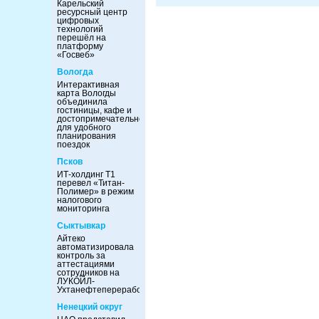
Карельский
ресурсный центр
цифровых
технологий
перешёл на
платформу
«Госвеб»
Вологда
Интерактивная
карта Вологды
объединила
гостиницы, кафе и
достопримечательности
для удобного
планирования
поездок
Псков
ИТ-холдинг Т1
перевел «Титан-
Полимер» в режим
налогового
мониторинга
Сыктывкар
Айтеко
автоматизировала
контроль за
аттестациями
сотрудников на
ЛУКОЙЛ-
Ухтанефтепереработка
Ненецкий округ