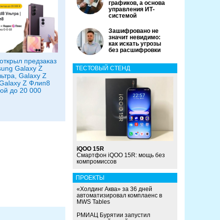
графиков, а основа
управления ИТ-
системой
Зашифровано не
значит невидимо:
как искать угрозы
без расшифровки
открыл предзаказ
ung Galaxy Z
ТЕСТОВЫЙ СТЕНД
ьтра, Galaxy Z
 Galaxy Z Флип8
кой до 20 000
iQOO 15R
Смартфон iQOO 15R: мощь без
компромиссов
ПРОЕКТЫ
«Холдинг Аква» за 36 дней
автоматизировал комплаенс в
MWS Tables
РМИАЦ Бурятии запустил