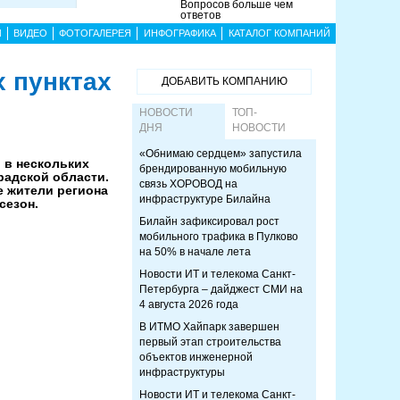
Вопросов больше чем
ответов
Ы
ВИДЕО
ФОТОГАЛЕРЕЯ
ИНФОГРАФИКА
КАТАЛОГ КОМПАНИЙ
 пунктах
ДОБАВИТЬ КОМПАНИЮ
НОВОСТИ
ТОП-
ДНЯ
НОВОСТИ
«Обнимаю сердцем» запустила
 в нескольких
брендированную мобильную
радской области.
связь ХОРОВОД на
е жители региона
инфраструктуре Билайна
сезон.
Билайн зафиксировал рост
мобильного трафика в Пулково
на 50% в начале лета
Новости ИТ и телекома Санкт-
Петербурга – дайджест СМИ на
4 августа 2026 года
В ИТМО Хайпарк завершен
первый этап строительства
объектов инженерной
инфраструктуры
Новости ИТ и телекома Санкт-