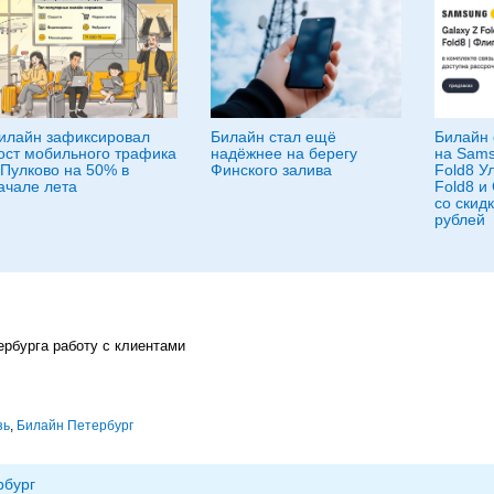
илайн зафиксировал
Билайн стал ещё
Билайн 
ост мобильного трафика
надёжнее на берегу
на Sams
 Пулково на 50% в
Финского залива
Fold8 Ул
ачале лета
Fold8 и
со скид
рублей
ербурга работу с клиентами
зь
,
Билайн Петербург
рбург