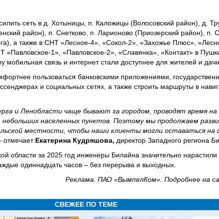
лить сеть в д. Хотыницы, п. Каложицы (Волосовский район), д. Тру
нский район), п. Снетково, п. Ларионово (Приозерский район), п. 
а), а также в СНТ «Лесное-4», «Сокол-2», «Захожье Плюс», «Лесн
Т «Павловское-1», «Павловское-2», «Славянка», «Контакт» в Пуш
у мобильная связь и интернет стали доступнее для жителей и дачн
омфортнее пользоваться банковскими приложениями, государствен
ссенджерах и социальных сетях, а также строить маршруты в навиг
га и Ленобласти чаще бывают за городом, проводят время на
з небольших населенных пунктов. Поэтому мы продолжаем разви
 сельской местности, чтобы наши клиенты могли оставаться на 
 отмечает
Екатерина Кудряшова,
директор Западного региона Б
кой области за 2025 год инженеры Билайна значительно нарастили 
аждые одиннадцать часов – без перерыва и выходных.
Реклама. ПАО «ВымпелКом». Подробнее на с
СВЕЖЕЕ ПО ТЕМЕ