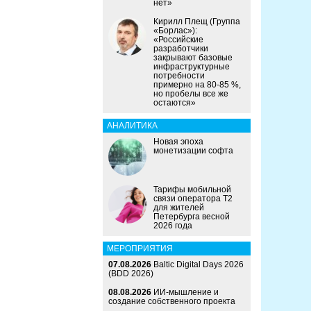
нет»
Кирилл Плещ (Группа
«Борлас»):
«Российские
разработчики
закрывают базовые
инфраструктурные
потребности
примерно на 80-85 %,
но пробелы все же
остаются»
АНАЛИТИКА
Новая эпоха
монетизации софта
Тарифы мобильной
связи оператора Т2
для жителей
Петербурга весной
2026 года
МЕРОПРИЯТИЯ
07.08.2026
Baltic Digital Days 2026
(BDD 2026)
08.08.2026
ИИ-мышление и
создание собственного проекта