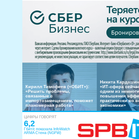
Никита Кардашин
Кирилл Тимофеев («ОБИТ»):
«ИТ-сфера сейча
«Решить проблемы,
одним из немног
связанные с
повышения эффе
импортозамещением, поможет
практически во в
планомерная работа»
экономики»
ЦИФРЫ ГОВОРЯТ
6,2
Гбит/с показала InfoWatch
ARMA Стена (NGFW)