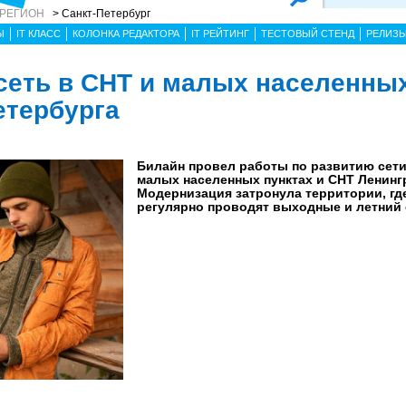
 РЕГИОН
> Санкт-Петербург
Ы
IT КЛАСС
КОЛОНКА РЕДАКТОРА
IT РЕЙТИНГ
ТЕСТОВЫЙ СТЕНД
РЕЛИЗ
сеть в СНТ и малых населенных
етербурга
Билайн провел работы по развитию сети
малых населенных пунктах и СНТ Ленинг
Модернизация затронула территории, гд
регулярно проводят выходные и летний 