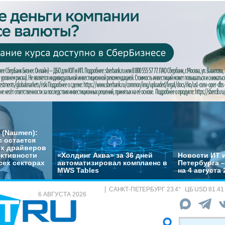
 (Naumen):
с остается
их драйверов
ктивности
«Холдинг Аква» за 36 дней
Новости ИТ и
сех секторах
автоматизировал комплаенс в
Петербурга 
MWS Tables
на 4 августа 
САНКТ-ПЕТЕРБУРГ
23.4
°
ЦБ
USD 81.41
6 АВГУСТА 2026