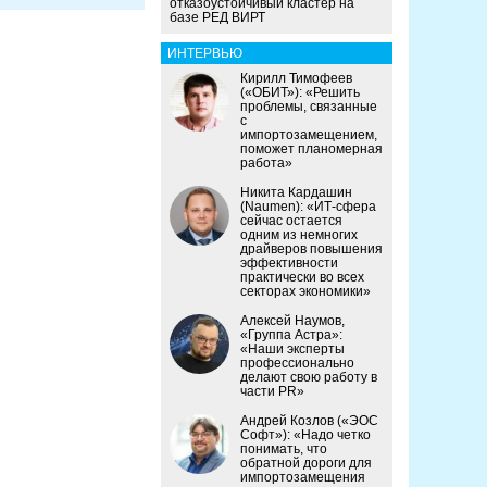
отказоустойчивый кластер на
базе РЕД ВИРТ
ИНТЕРВЬЮ
Кирилл Тимофеев
(«ОБИТ»): «Решить
проблемы, связанные
с
импортозамещением,
поможет планомерная
работа»
Никита Кардашин
(Naumen): «ИТ-сфера
сейчас остается
одним из немногих
драйверов повышения
эффективности
практически во всех
секторах экономики»
Алексей Наумов,
«Группа Астра»:
«Наши эксперты
профессионально
делают свою работу в
части PR»
Андрей Козлов («ЭОС
Софт»): «Надо четко
понимать, что
обратной дороги для
импортозамещения