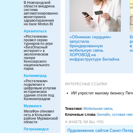
В Новгородской
области внедрена
система
автоматизированного
мониторинга
здравоохранения
на базе Modus BI
Архангельск
«Обнимаю сердцем»
Б
«Ростелеком»
провел серию
запустила
р
турниров по игре
брендированную
в
«БезОпасный
мобильную связь
н
интернет» в
ХОРОВОД на
экологическом
лагере
инфраструктуре Билайна
Кенозерского
национального
парка
Калининград
«Ростелеком»
ИНТЕРЕСНЫЕ ССЫЛКИ
подключил к
цифровым услугам
историческое
ИИ упростит малому бизнесу Пет
здание отеля под
Калининградом
Мурманск
Тематики:
Мобильная связь
МегаФон обновил
Ключевые слова:
Билайн
,
сотовая свя
сеть в Кольском
районе Мурманской
А ЗНАЕТЕ ЛИ ВЫ, ЧТО:
области
Петрозаводск
Прдовижение сайтов Санкт-Пете