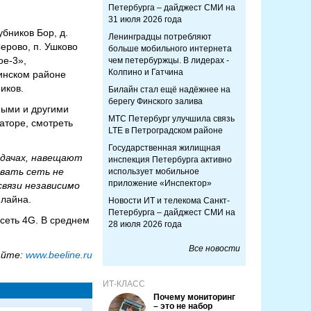
Петербурга – дайджест СМИ на
31 июля 2026 года
бников Бор, д.
Ленинградцы потребляют
Серово, п. Ушково
больше мобильного интернета
ое-3»,
чем петербуржцы. В лидерах -
Колпино и Гатчина
кинском районе
иков.
Билайн стал ещё надёжнее на
берегу Финского залива
ными и другими
МТС Петербург улучшила связь
аторе, смотреть
LTE в Петроградском районе
Государственная жилищная
 дачах, навещают
инспекция Петербурга активно
вать сеть не
использует мобильное
приложение «Инспектор»
связи независимо
илайна.
Новости ИТ и телекома Санкт-
Петербурга – дайджест СМИ на
сеть 4G. В среднем
28 июля 2026 года
Все новости
айте:
www.beeline.ru
ИТ-КЛАСС
Почему мониторинг
– это не набор