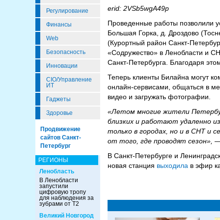
erid: 2VSb5wgA49p
Регулирование
Проведенные работы позволили уси
Финансы
Большая Горка, д. Дроздово (Тосне
Web
(Курортный район Санкт-Петербург
«Содружество» в Ленобласти и СН
Безопасность
Санкт-Петербурга. Благодаря этом
Инновации
Теперь клиенты Билайна могут к
CIO/Управление
ИТ
онлайн-сервисами, общаться в ме
видео и загружать фотографии.
Гаджеты
«Летом многие жители Петербур
Здоровье
близких и работают удаленно и
Продвижение
только в городах, но и в СНТ и
сайтов Санкт-
от того, где проводят сезон»,
—
Петербург
В Санкт-Петербурге и Ленинградс
РЕГИОНЫ
новая станция
выходила
в эфир к
Ленобласть
В Ленобласти
запустили
цифровую тропу
для наблюдения за
зубрами от Т2
Великий Новгород