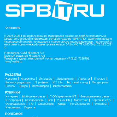
О проекте
© 2004-2026 При использовании материалов ссылка на spbit.ru обязательна
Средство массовой информации сетевое издание "SPBIT.RU" зарегистрировано
Федеральной службы по надзору в сфере связи, информационных технологий и
массовых коммуникаций (реестровая запись ЭЛ № ФС 77 - 84345 от 26.12.2022
г.).
Учредитель СМИ Янкевич А.В
Главный редактор Янкевич А.В
Телефон и адрес электронной почты редакции +7 (812) 7156798,
info@spbit.ru
РАЗДЕЛЫ
Новости
Аналитика
Интервью
Мероприятия
Проекты
IT класс
Колонка редактора
IT рейтинг
ICT Life
Тестовый стенд
Фигура речи
Релизы
Видео
Фотогалерея
Инфографика
РУБРИКИ
Интернет
Мобильная связь
CIO/Управление ИТ
Фиксированная связь
Интеграция
Безопасность
Веб
Рынок ПК
Маркетинг
Торговые сети
Оборудование
ПО
Outsourcing
Кадры
Регулирование
Финансы
Инновации
Гаджеты
ПОЛЕЗНОЕ