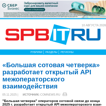
10 АВГУСТА 2026
РУБРИКИ
РАЗДЕЛЫ
РЕГИОНЫ
«Большая сотовая четверка»
разработает открытый API
межоператорского
взаимодействия
05.11.2025 |
ИСТОЧНИК:
COMNEWS.RU
"Боль­шая чет­вер­ка" опе­рато­ров со­товой свя­зи до кон­ца
2025 г. раз­ра­ботает от­кры­тый API ме­жопе­ратор­ско­го взаи­