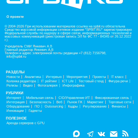
О проекте
© 2004-2026 При использовании материалов ссылка на spbit.ru обязательна
Средство массовой информации сетевое издание "SPBIT.RU" зарегистрировано
Федеральной службы по надзору в сфере связи, информационных технологий и
массовых коммуникаций (реестровая запись ЭЛ № ФС 77 - 84345 от 26.12.2022
г.).
Учредитель СМИ Янкевич А.В
Главный редактор Янкевич А.В
Телефон и адрес электронной почты редакции +7 (812) 7156798,
info@spbit.ru
РАЗДЕЛЫ
Новости
Аналитика
Интервью
Мероприятия
Проекты
IT класс
Колонка редактора
IT рейтинг
ICT Life
Тестовый стенд
Фигура речи
Релизы
Видео
Фотогалерея
Инфографика
РУБРИКИ
Интернет
Мобильная связь
CIO/Управление ИТ
Фиксированная связь
Интеграция
Безопасность
Веб
Рынок ПК
Маркетинг
Торговые сети
Оборудование
ПО
Outsourcing
Кадры
Регулирование
Финансы
Инновации
Гаджеты
ПОЛЕЗНОЕ
Аренда серверов с GPU