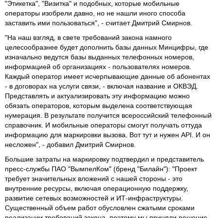
"Этикетка", "Визитка" и подобных, которые мобильные
операторы изобрели давно, но не нашли иного способа
заставить ими пользоваться", - считает Дмитрий Смирнов.
"На наш взгляд, в свете требований закона намного
целесообразнее будет дополнить базы данных Минцифры, где
изначально ведутся базы выданных телефонных номеров,
информацией об организациях - пользователях номеров.
Каждый оператор имеет исчерпывающие данные об абонентах
- в договорах на услуги связи, - включая название и ОКВЭД.
Представлять и актуализировать эту информацию можно
обязать операторов, которым выделена соответствующая
нумерация. В результате получится всероссийский телефонный
справочник. И мобильные операторы смогут получать оттуда
информацию для маркировки вызова. Вот тут и нужен API. И он
несложен", - добавил Дмитрий Смирнов.
Большие затраты на маркировку подтвердил и представитель
пресс-службы ПАО "ВымпелКом" (бренд "Билайн"): "Проект
требует значительных вложений с нашей стороны - это
внутренние ресурсы, включая операционную поддержку,
развитие сетевых возможностей и ИТ-инфраструктуры.
Существенный объем работ обусловлен сжатыми сроками
реализации требований закона, поэтому мы приняли решение