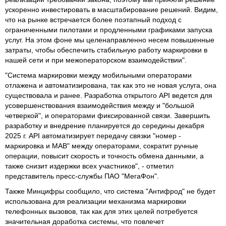
ускоренно инвестировать в масштабирование решений. Видим,
что на рынке встречается более поэтапный подход с
ограниченными пилотами и продленными графиками запуска
услуг. На этом фоне мы целенаправленно несем повышенные
затраты, чтобы обеспечить стабильную работу маркировки в
нашей сети и при межоператорском взаимодействии".
"Система маркировки между мобильными операторами
отлажена и автоматизирована, так как это не новая услуга, она
существовала и ранее. Разработка открытого API ведется для
усовершенствования взаимодействия между и "большой
четверкой", и операторами фиксированной связи. Завершить
разработку и внедрение планируется до середины декабря
2025 г. API автоматизирует передачу связки "номер -
маркировка и МАВ" между операторами, сократит ручные
операции, повысит скорость и точность обмена данными, а
также снизит издержки всех участников", - отметил
представитель пресс-службы ПАО "МегаФон".
Также Минцифры сообщило, что система "Антифрод" не будет
использована для реализации механизма маркировки
телефонных вызовов, так как для этих целей потребуется
значительная доработка системы, что повлечет