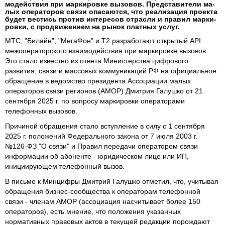
мо­дей­ствия при мар­ки­ров­ке вы­зовов. Пред­ста­вите­ли ма­
лых опе­рато­ров свя­зи опа­сают­ся, что реа­ли­зация проек­та
бу­дет вес­тись про­тив ин­те­ресов от­рас­ли и пра­вил мар­ки­
ров­ки, с прод­ви­жением на ры­нок плат­ных ус­луг.
МТС, "Билайн", "МегаФон" и Т2 разработают открытый API
межоператорского взаимодействия при маркировке вызовов.
Это стало известно из ответа Министерства цифрового
развития, связи и массовых коммуникаций РФ на официальное
обращение в ведомство президента Ассоциации малых
операторов связи регионов (АМОР) Дмитрия Галушко от 21
сентября 2025 г. по вопросу маркировки операторами
телефонных вызовов.
Причиной обращения стало вступление в силу с 1 сентября
2025 г. положений Федерального закона от 7 июля 2003 г.
№126-ФЗ "О связи" и Правил передачи оператором связи
информации об абоненте - юридическом лице или ИП,
инициирующем телефонный вызов.
В письме к Минцифры Дмитрий Галушко отметил, что, учитывая
обращения бизнес-сообщества к операторам телефонной
связи - членам АМОР (ассоциация насчитывает более 150
операторов), есть мнение, что положения указанных
нормативных правовых актов в текущей редакции порождают