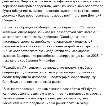
действием. Ведь у всех разные тарифы на маркировку, а из-за
переноса номеров определить, какой из мобильных операторов
будет обслуживать вызов, - сложная задача, так как открытого
доступа к базе перенесенных номеров нет", - уточнил Дмитрий
Смирнов.
В ответ на обращение Минцифры сообщило, что "большая
четверка" операторов занимается разработкой открытого API
межоператорского взаимодействия. "Сообщаем, что в
настоящее время крупнейшими операторами подвижной
радиотелефонной связи организована разработка открытого
API межоператорского взаимодействия при маркировке
вызовов. Завершение разработки планируется до конца 2025 г.",
- сказано в сообщении Минцифры.
"Разработка API ведется, ее внедрение позволит любому
оператору подключиться к новым услугам при подписании
соответствующего договора", - подтвердил корреспонденту
ComNews источник на телеком-рынке.
"Вызывает опасение, что намеченная разработка API будет
идти совершенно в другом ключе - против интересов отрасли в
целом и даже правил маркировки, решая лишь задачи
насильственного продвижения на рынок платных услуг