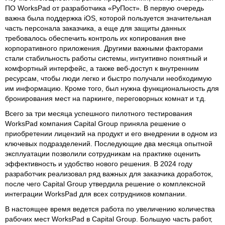
ПО WorksPad от разработчика «РуПост». В первую очередь
важна была поддержка iOS, которой пользуется значительная
часть персонала заказчика, а еще для защиты данных
требовалось обеспечить контроль их копирования вне
корпоративного приложения. Другими важными факторами
стали стабильность работы системы, интуитивно понятный и
комфортный интерфейс, а также веб-доступ к внутренним
ресурсам, чтобы люди легко и быстро получали необходимую
им информацию. Кроме того, был нужна функциональность для
бронирования мест на паркинге, переговорных комнат и т.д.
Всего за три месяца успешного пилотного тестирования
WorksPad компания Capital Group приняла решение о
приобретении лицензий на продукт и его внедрении в одном из
ключевых подразделений. Последующие два месяца опытной
эксплуатации позволили сотрудникам на практике оценить
эффективность и удобство нового решения. В 2024 году
разработчик реализовал ряд важных для заказчика доработок,
после чего Capital Group утвердила решение о комплексной
интеграции WorksPad для всех сотрудников компании.
В настоящее время ведется работа по увеличению количества
рабочих мест WorksPad в Capital Group. Большую часть работ,