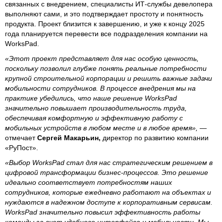
связанных с внедрением, специалисты ИТ-службы девелопера
выполняют сами, и это подтверждает простоту и понятность
продукта. Проект близится к завершению, и уже к концу 2025
года планируется перевести все подразделения компании на
WorksPad.
«Этот проект представляет для нас особую ценность,
поскольку позволил глубже понять реальные потребности
крупной строительной корпорации и решить важные задачи
мобильности сотрудников. В процессе внедрения мы на
практике убедились, что наше решение WorksPad
значительно повышает производительность труда,
обеспечивая комфортную и эффективную работу с
мобильных устройств в любом месте и в любое время»,
—
отмечает
Сергей Макарьин,
директор по развитию компании
«РуПост».
«Выбор WorksPad стал для нас стратегическим решением в
цифровой трансформации бизнес-процессов. Это решение
идеально соответствует потребностям наших
сотрудников, которые ежедневно работают на объектах и
нуждаются в надежном доступе к корпоративным сервисам.
WorksPad значительно повысил эффективность работы
команды за счет удобного интерфейса и мобильности. Мы