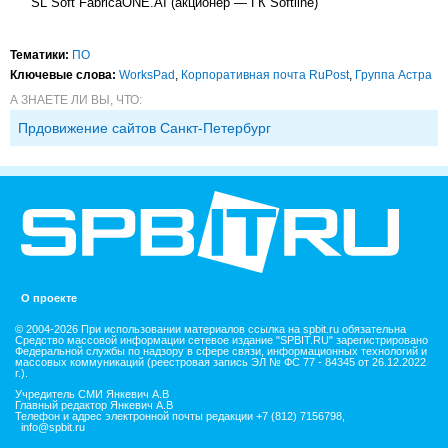
SL Soft FabricaONE.AI (акционер — ГК Softline)
Тематики:
ПО
Ключевые слова:
WorksPad
,
Корпоративная почта RuPost
,
Группа Астра
А ЗНАЕТЕ ЛИ ВЫ, ЧТО:
Прдовижение сайтов Санкт-Петербург
О проекте
© 2004-2026 При использовании материалов ссылка на spbit.ru обязательна
Средство массовой информации сетевое издание "SPBIT.RU" зарегистрировано
Федеральной службы по надзору в сфере связи, информационных технологий и
массовых коммуникаций (реестровая запись ЭЛ № ФС 77 - 84345 от 26.12.2022
г.).
Учредитель СМИ Янкевич А.В
Главный редактор Янкевич А.В
Телефон и адрес электронной почты редакции +7 (812) 7156798,
info@spbit.ru