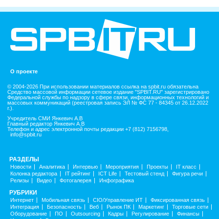
О проекте
© 2004-2026 При использовании материалов ссылка на spbit.ru обязательна
Средство массовой информации сетевое издание "SPBIT.RU" зарегистрировано
Федеральной службы по надзору в сфере связи, информационных технологий и
массовых коммуникаций (реестровая запись ЭЛ № ФС 77 - 84345 от 26.12.2022
г.).
Учредитель СМИ Янкевич А.В
Главный редактор Янкевич А.В
Телефон и адрес электронной почты редакции +7 (812) 7156798,
info@spbit.ru
РАЗДЕЛЫ
Новости
Аналитика
Интервью
Мероприятия
Проекты
IT класс
Колонка редактора
IT рейтинг
ICT Life
Тестовый стенд
Фигура речи
Релизы
Видео
Фотогалерея
Инфографика
РУБРИКИ
Интернет
Мобильная связь
CIO/Управление ИТ
Фиксированная связь
Интеграция
Безопасность
Веб
Рынок ПК
Маркетинг
Торговые сети
Оборудование
ПО
Outsourcing
Кадры
Регулирование
Финансы