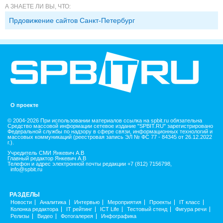
А ЗНАЕТЕ ЛИ ВЫ, ЧТО:
Прдовижение сайтов Санкт-Петербург
О проекте
© 2004-2026 При использовании материалов ссылка на spbit.ru обязательна
Средство массовой информации сетевое издание "SPBIT.RU" зарегистрировано
Федеральной службы по надзору в сфере связи, информационных технологий и
массовых коммуникаций (реестровая запись ЭЛ № ФС 77 - 84345 от 26.12.2022
г.).
Учредитель СМИ Янкевич А.В
Главный редактор Янкевич А.В
Телефон и адрес электронной почты редакции +7 (812) 7156798,
info@spbit.ru
РАЗДЕЛЫ
Новости
Аналитика
Интервью
Мероприятия
Проекты
IT класс
Колонка редактора
IT рейтинг
ICT Life
Тестовый стенд
Фигура речи
Релизы
Видео
Фотогалерея
Инфографика