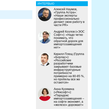
ИНТЕРВЬЮ
Алексей Наумов,
«Группа Астра»:
«Наши эксперты
профессионально
делают свою работу в
части PR»
Андрей Козлов («ЭОС
Софт»): «Надо четко
понимать, что
обратной дороги для
импортозамещения
нет»
Кирилл Плещ (Группа
«Борлас»):
«Российские
разработчики
закрывают базовые
инфраструктурные
потребности
примерно на 80-85 %,
но пробелы все же
остаются»
Анна Кузякина
(«Рексофт»):
«Парадокс
импортозамещения –
на софте экономят, а
«железо» дорожает»