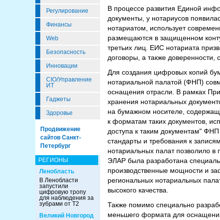
В процессе развития Единой инф
Регулирование
документы, у нотариусов появила
Финансы
нотариатом, использует совреме
размещаются в защищенном контур
Web
третьих лиц. ЕИС нотариата приз
Безопасность
договоры, а также доверенности, 
Инновации
Для создания цифровых копий бу
CIO/Управление
нотариальной палатой (ФНП) сов
ИТ
оснащения отрасли. В рамках При
Гаджеты
хранения нотариальных документо
на бумажном носителе, содержащ
Здоровье
к форматам таких документов, ис
Продвижение
доступа к таким документам" ФНП
сайтов Санкт-
стандарты и требования к запис
Петербург
нотариальных палат позволило в 
ЭЛАР была разработана специаль
РЕГИОНЫ
производственные мощности и заф
Ленобласть
региональных нотариальных палат
В Ленобласти
запустили
высокого качества.
цифровую тропу
для наблюдения за
зубрами от Т2
Также помимо специально разраб
меньшего формата для оснащени
Великий Новгород