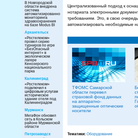
В Новгородской
Централизованный подход к осна
области внедрена
система
нотариата электронными документ
автоматизированного
мониторинга
требованиям. Это, в свою очеред
здравоохранения
автоматизировать необходимые н
на базе Modus BI
Архангельск
«Ростелеком»
провел серию
турниров по игре
«БезОпасный
интернет» в
экологическом
лагере
Кенозерского
национального
парка
Калининград
«Ростелеком»
ТФОМС Самарской
Б
подключил к
цифровым услугам
области перевел
с
историческое
страховой фонд данных
п
здание отеля под
на аппаратно-
Г
Калининградом
защищенные оптические
о
Мурманск
носители
МегаФон обновил
сеть в Кольском
районе Мурманской
области
Тематики:
Оборудование
Петрозаводск