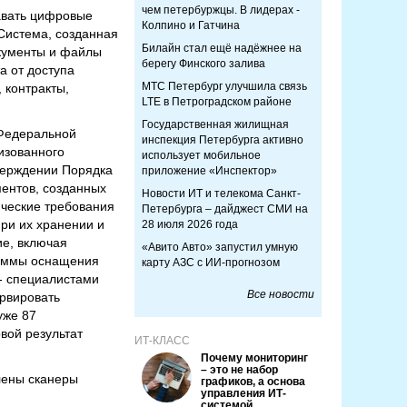
чем петербуржцы. В лидерах -
авать цифровые
Колпино и Гатчина
Система, созданная
Билайн стал ещё надёжнее на
кументы и файлы
берегу Финского залива
а от доступа
МТС Петербург улучшила связь
 контракты,
LTE в Петроградском районе
Государственная жилищная
 Федеральной
инспекция Петербурга активно
изованного
использует мобильное
тверждении Порядка
приложение «Инспектор»
ентов, созданных
Новости ИТ и телекома Санкт-
ческие требования
Петербурга – дайджест СМИ на
ри их хранении и
28 июля 2026 года
ие, включая
«Авито Авто» запустил умную
раммы оснащения
карту АЗС с ИИ-прогнозом
- специалистами
Все новости
рвировать
уже 87
вой результат
ИТ-КЛАСС
Почему мониторинг
– это не набор
лены сканеры
графиков, а основа
управления ИТ-
системой