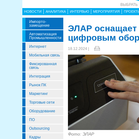
ВЫБРАТЬ
НОВОСТИ
АНАЛИТИКА
ИНТЕРВЬЮ
МЕРОПРИЯТИЯ
ПРОЕКТ
Импорто­
Замещение
ЭЛАР оснащает 
Автоматизация
цифровым обор
Промышленности
Интернет
18.12.2024 |
Мобильная связь
Фиксированная
связь
Интеграция
Рынок ПК
Маркетинг
Торговые сети
Оборудование
ПО
Outsourcing
Фото: ЭЛАР
Кадры