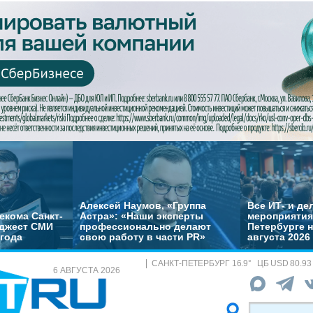
Алексей Наумов, «Группа
Все ИТ- и д
екома Санкт-
Астра»: «Наши эксперты
мероприятия
йджест СМИ
профессионально делают
Петербурге н
 года
свою работу в части PR»
августа 2026
САНКТ-ПЕТЕРБУРГ
16.9
°
ЦБ
USD 80.93
6 АВГУСТА 2026