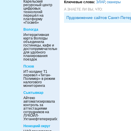
Карельский
Ключевые слова:
ЭЛАР
,
сканеры
ресурсный центр
цифровых
А ЗНАЕТЕ ЛИ ВЫ, ЧТО:
технологий
перешёл на
Прдовижение сайтов Санкт-Пете
платформу
«Госвеб»
Вологда
Интерактивная
карта Вологды
объединила
гостиницы, кафе и
достопримечательности
для удобного
планирования
поездок
Псков
ИТ-холдинг Т1
перевел «Титан-
Полимер» в режим
налогового
мониторинга
Сыктывкар
Айтеко
автоматизировала
контроль за
аттестациями
сотрудников на
ЛУКОЙЛ-
Ухтанефтепереработка
Ненецкий округ