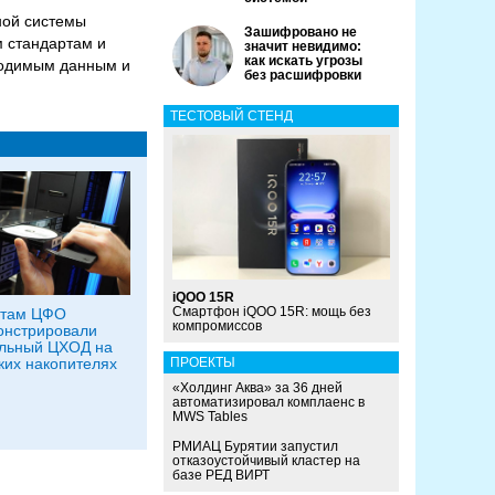
ной системы
Зашифровано не
м стандартам и
значит невидимо:
как искать угрозы
бходимым данным и
без расшифровки
ТЕСТОВЫЙ СТЕНД
iQOO 15R
Смартфон iQOO 15R: мощь без
стам ЦФО
компромиссов
онстрировали
льный ЦХОД на
ких накопителях
ПРОЕКТЫ
«Холдинг Аква» за 36 дней
автоматизировал комплаенс в
MWS Tables
РМИАЦ Бурятии запустил
отказоустойчивый кластер на
базе РЕД ВИРТ