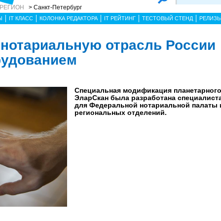
 РЕГИОН
> Санкт-Петербург
Ы
IT КЛАСС
КОЛОНКА РЕДАКТОРА
IT РЕЙТИНГ
ТЕСТОВЫЙ СТЕНД
РЕЛИЗ
нотариальную отрасль России
удованием
Специальная модификация планетарного
ЭларСкан была разработана специалист
для Федеральной нотариальной палаты и
региональных отделений.