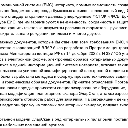
ормационной системы (ЕИС) нотариата, помимо возможности созд
сь необходимость перевода бумажных архивов в электронный вид. 
нные стандарты хранения данных, утвержденные ФСТЭК и ФСБ. До
е ЕИС, где им гарантируются неизменность, сохранность и защит
вана хранить текстовые документы различных форматов - рукописи,
свидетельства о рождении, дипломы и многое другое.
мажных документов, которые бы отвечали всем требованиям ЕИС,
местно с корпорацией ЭЛАР была разработана Программа централ
каза Министерства юстиции РФ от 14 декабря 2022 г. N 397 "Об у
в в электронной форме, электронных образов нотариальных докум
ихся в единой информационной системе нотариата, включая техни
пользования усиленной квалифицированной электронной подписи п
 была выработана методика и сформулировано техническое задан
ям и графическим образам документов. Принятие отраслевой Прог
плановом порядке произвести специализированное оборудование, 
ная модификация планетарного сканера ЭларСкан, а также зарезе
иксировать стоимость работ для заказчика. На сегодняшний день 
 ведут оцифровку на типовых планетарных сканерах, получая типо
отанной модели ЭларСкан в ряд нотариальных палат были постав
я небольших помещений архивов.