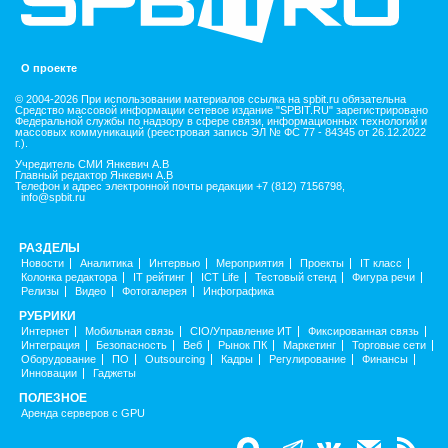
О проекте
© 2004-2026 При использовании материалов ссылка на spbit.ru обязательна
Средство массовой информации сетевое издание "SPBIT.RU" зарегистрировано
Федеральной службы по надзору в сфере связи, информационных технологий и
массовых коммуникаций (реестровая запись ЭЛ № ФС 77 - 84345 от 26.12.2022
г.).
Учредитель СМИ Янкевич А.В
Главный редактор Янкевич А.В
Телефон и адрес электронной почты редакции +7 (812) 7156798,
info@spbit.ru
РАЗДЕЛЫ
Новости
Аналитика
Интервью
Мероприятия
Проекты
IT класс
Колонка редактора
IT рейтинг
ICT Life
Тестовый стенд
Фигура речи
Релизы
Видео
Фотогалерея
Инфографика
РУБРИКИ
Интернет
Мобильная связь
CIO/Управление ИТ
Фиксированная связь
Интеграция
Безопасность
Веб
Рынок ПК
Маркетинг
Торговые сети
Оборудование
ПО
Outsourcing
Кадры
Регулирование
Финансы
Инновации
Гаджеты
ПОЛЕЗНОЕ
Аренда серверов с GPU