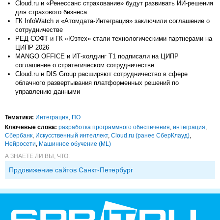
Cloud.ru и «Ренессанс страхование» будут развивать ИИ-решения
для страхового бизнеса
ГК InfoWatch и «Атомдата-Интеграция» заключили соглашение о
сотрудничестве
РЕД СОФТ и ГК «Юзтех» стали технологическими партнерами на
ЦИПР 2026
MANGO OFFICE и ИТ-холдинг Т1 подписали на ЦИПР
соглашение о стратегическом сотрудничестве
Cloud.ru и DIS Group расширяют сотрудничество в сфере
облачного развертывания платформенных решений по
управлению данными
Тематики:
Интеграция
,
ПО
Ключевые слова:
разработка программного обеспечения
,
интеграция
,
Сбербанк
,
Искусственный интеллект
,
Cloud.ru (ранее СберКлауд)
,
Нейросети
,
Машинное обучение (ML)
А ЗНАЕТЕ ЛИ ВЫ, ЧТО:
Прдовижение сайтов Санкт-Петербург