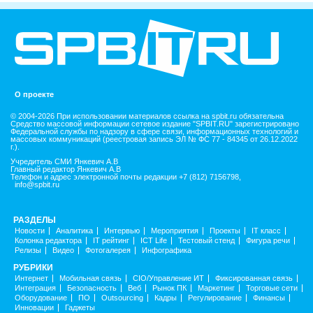
О проекте
© 2004-2026 При использовании материалов ссылка на spbit.ru обязательна
Средство массовой информации сетевое издание "SPBIT.RU" зарегистрировано
Федеральной службы по надзору в сфере связи, информационных технологий и
массовых коммуникаций (реестровая запись ЭЛ № ФС 77 - 84345 от 26.12.2022
г.).
Учредитель СМИ Янкевич А.В
Главный редактор Янкевич А.В
Телефон и адрес электронной почты редакции +7 (812) 7156798,
info@spbit.ru
РАЗДЕЛЫ
Новости
Аналитика
Интервью
Мероприятия
Проекты
IT класс
Колонка редактора
IT рейтинг
ICT Life
Тестовый стенд
Фигура речи
Релизы
Видео
Фотогалерея
Инфографика
РУБРИКИ
Интернет
Мобильная связь
CIO/Управление ИТ
Фиксированная связь
Интеграция
Безопасность
Веб
Рынок ПК
Маркетинг
Торговые сети
Оборудование
ПО
Outsourcing
Кадры
Регулирование
Финансы
Инновации
Гаджеты