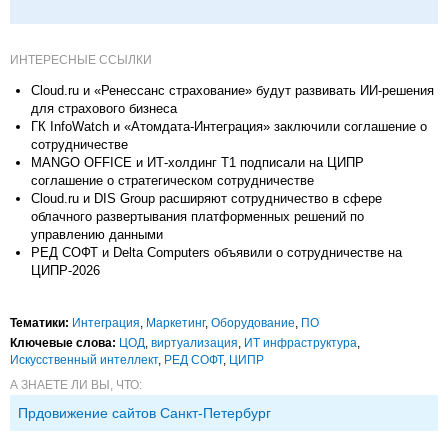
ИНТЕРЕСНЫЕ ССЫЛКИ
Cloud.ru и «Ренессанс страхование» будут развивать ИИ-решения
для страхового бизнеса
ГК InfoWatch и «Атомдата-Интеграция» заключили соглашение о
сотрудничестве
MANGO OFFICE и ИТ-холдинг Т1 подписали на ЦИПР
соглашение о стратегическом сотрудничестве
Cloud.ru и DIS Group расширяют сотрудничество в сфере
облачного развертывания платформенных решений по
управлению данными
РЕД СОФТ и Delta Computers объявили о сотрудничестве на
ЦИПР-2026
Тематики:
Интеграция
,
Маркетинг
,
Оборудование
,
ПО
Ключевые слова:
ЦОД
,
виртуализация
,
ИТ инфраструктура
,
Искусственный интеллект
,
РЕД СОФТ
,
ЦИПР
А ЗНАЕТЕ ЛИ ВЫ, ЧТО:
Прдовижение сайтов Санкт-Петербург