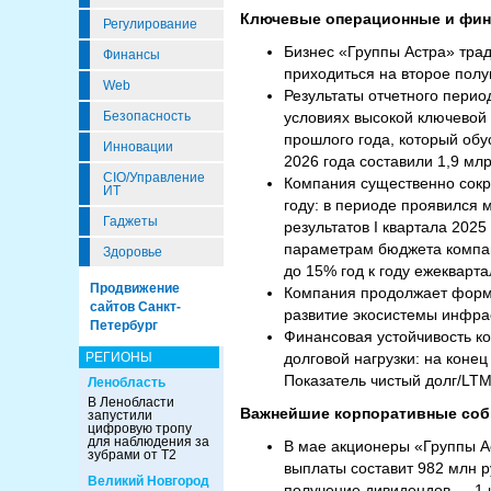
Ключевые операционные и фин
Регулирование
Бизнес «Группы Астра» трад
Финансы
приходиться на второе полуг
Web
Результаты отчетного пери
условиях высокой ключевой 
Безопасность
прошлого года, который обу
Инновации
2026 года составили 1,9 мл
CIO/Управление
Компания существенно сокра
ИТ
году: в периоде проявился
Гаджеты
результатов I квартала 2025
параметрам бюджета компан
Здоровье
до 15% год к году ежекварта
Продвижение
Компания продолжает форми
сайтов Санкт-
развитие экосистемы инфра
Петербург
Финансовая устойчивость к
долговой нагрузки: на конец
РЕГИОНЫ
Показатель чистый долг/LTM
Ленобласть
В Ленобласти
Важнейшие корпоративные со
запустили
цифровую тропу
для наблюдения за
В мае акционеры «Группы А
зубрами от Т2
выплаты составит 982 млн р
Великий Новгород
получение дивидендов — 1 