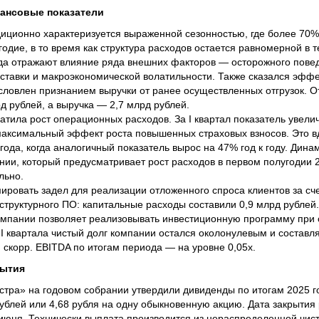
ансовые показатели
иционно характеризуется выраженной сезонностью, где более 70%
одие, в то время как структура расходов остается равномерной в т
ода отражают влияние ряда внешних факторов — осторожного повед
ставки и макроэкономической волатильности. Также сказался эффе
словлен признанием выручки от ранее осуществленных отгрузок. Отг
рд рублей, а выручка — 2,7 млрд рублей.
тила рост операционных расходов. За I квартал показатель увелич
 максимальный эффект роста повышенных страховых взносов. Это 
 года, когда аналогичный показатель вырос на 47% год к году. Дина
ии, который предусматривает рост расходов в первом полугодии 2
льно.
ровать задел для реализации отложенного спроса клиентов за сче
структурного ПО: капитальные расходы составили 0,9 млрд рублей
омпании позволяет реализовывать инвестиционную программу при 
 I квартала чистый долг компании остался околонулевым и составля
 cкорр. EBITDA по итогам периода — на уровне 0,05х.
бытия
стра» на годовом собрании утвердили дивиденды по итогам 2025 г
ублей или 4,68 рубля на одну обыкновенную акцию. Дата закрытия
июня. Технически выплата производится из нераспределенной чис