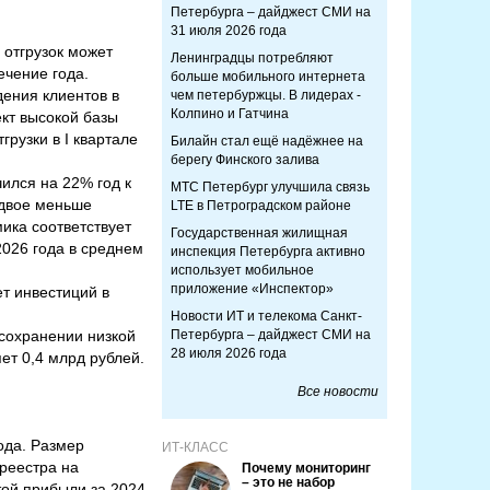
Петербурга – дайджест СМИ на
31 июля 2026 года
 отгрузок может
Ленинградцы потребляют
ечение года.
больше мобильного интернета
ения клиентов в
чем петербуржцы. В лидерах -
Колпино и Гатчина
кт высокой базы
рузки в I квартале
Билайн стал ещё надёжнее на
берегу Финского залива
ился на 22% год к
МТС Петербург улучшила связь
вдвое меньше
LTE в Петроградском районе
мика соответствует
Государственная жилищная
026 года в среднем
инспекция Петербурга активно
использует мобильное
приложение «Инспектор»
т инвестиций в
.
Новости ИТ и телекома Санкт-
сохранении низкой
Петербурга – дайджест СМИ на
28 июля 2026 года
ет 0,4 млрд рублей.
Все новости
ода. Размер
ИТ-КЛАСС
 реестра на
Почему мониторинг
– это не набор
той прибыли за 2024