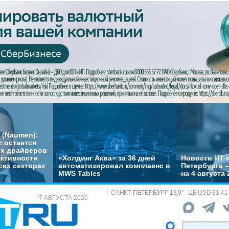
 (Naumen):
с остается
их драйверов
ктивности
«Холдинг Аква» за 36 дней
Новости ИТ и
сех секторах
автоматизировал комплаенс в
Петербурга 
MWS Tables
на 4 августа 
САНКТ-ПЕТЕРБУРГ
18.9
°
ЦБ
USD 81.41
7 АВГУСТА 2026