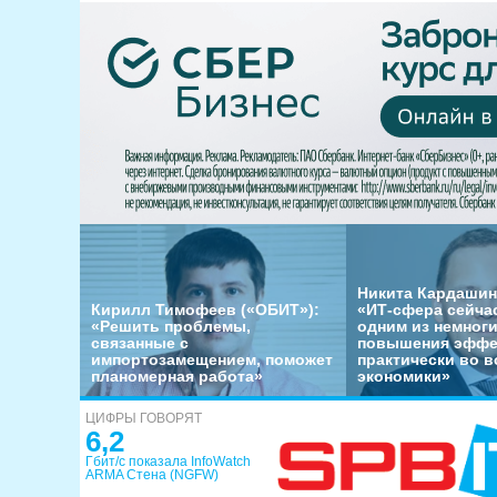
Никита Кардашин
Кирилл Тимофеев («ОБИТ»):
«ИТ-сфера сейча
«Решить проблемы,
одним из немног
связанные с
повышения эффе
импортозамещением, поможет
практически во в
планомерная работа»
экономики»
ЦИФРЫ ГОВОРЯТ
6,2
Гбит/с показала InfoWatch
ARMA Стена (NGFW)