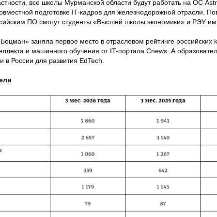
тности, все школы Мурманской области будут работать на ОС Astr
овместной подготовке IT-кадров для железнодорожной отрасли. Пов
ссийским ПО смогут студенты «Высшей школы экономики» и РЭУ им. 
оцман» заняла первое место в отраслевом рейтинге российских k
еллекта и машинного обучения от IT-портала Cnews. А образовате
 в России для развития EdTech.
тели