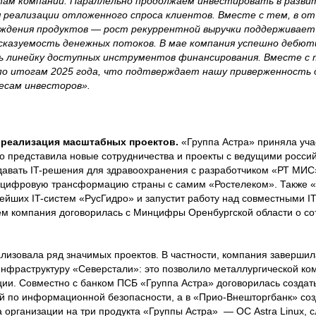
там компании. Параллельно продолжаем инвестировать в разви
я реализации отложенного спроса клиентов. Вместе с тем, в о
ождения продуктов — рост рекуррентной выручки поддерживает
сказуемость денежных потоков. В мае компания успешно дебют
 линейку доступных инструментов финансирования. Вместе с 
по итогам 2025 года, что подтверждает нашу приверженность 
есам инвесторов».
 реализация масштабных проектов.
«Группа Астра» приняла учас
о представила новые сотрудничества и проекты с ведущими росси
здавать IT-решения для здравоохранения с разработчиком «РТ МИ
ь цифровую трансформацию страны с самим «Ростелеком». Также «
ейших IT-систем «РусГидро» и запустит работу над совместными I
м компания договорилась с Минцифры Оренбургской области о со
ализовала ряд значимых проектов. В частности, компания заверши
-инфраструктуру «Северстали»: это позволило металлургической к
ции. Совместно с банком ПСБ «Группа Астра» договорилась создат
 по информационной безопасности, а в «Прио-Внешторгбанк» соз
 организации на три продукта «Группы Астра» — ОС Astra Linux, 