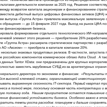
езультатами деятельности компании за 2025 год. Решение соответст
 между возвратом капитала акционерам и финансированием страте
зместила дебютный выпуск цифровых финансовых активов (ЦФА) 
гам выпуска «Группа Астра» привлекла максимальную заявленную
рок обращения — до 15 февраля 2027 года. Выход на рынок ЦФА п
ки финансирования бизнеса.
сировала формирование отдельного технологического ИИ-направле
лючевой элемент этого решения — приобретение 26% разработчика
ле «Группа Астра» расширила стратегическое партнерство с разра
ы АО «Аксиом» — приобрела в капитале компании 20%.
несколько знаковых продуктовых релизов. В частности, запустила 
е российских компонентов коммерческое облако Astra Cloud . А та
 данных Tantor XData: они предназначены для крупных корпоратив
полностью заместить зарубежные СУБД из-за архитектурных ограни
генерального директора по экономике и финансам:
«Результаты п
я высокой ключевой ставки, ограничивающей инвестиционную
итывать выраженную сезонность IT-сектора. Первый квартал тр
еса в полной мере, поскольку основная часть контрактации и в
орую половину года. Нашим приоритетом остается повышение 
ение финансовой устойчивости бизнеса. Особенно важно в это
ократить темпы роста расходов: планируем и дальше сохранять