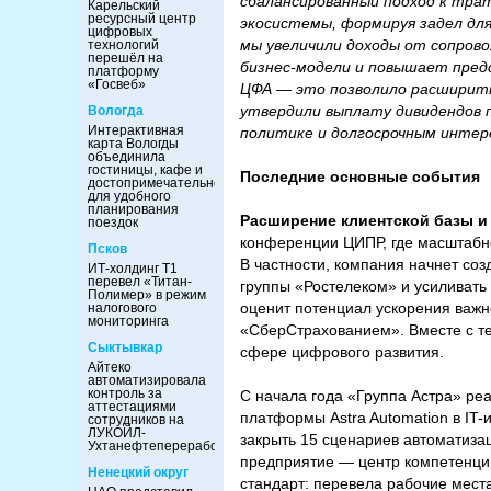
сбалансированный подход к тра
Карельский
ресурсный центр
экосистемы, формируя задел дл
цифровых
мы увеличили доходы от сопров
технологий
перешёл на
бизнес-модели и повышает пред
платформу
«Госвеб»
ЦФА — это позволило расширить
утвердили выплату дивидендов 
Вологда
Интерактивная
политике и долгосрочным интер
карта Вологды
объединила
гостиницы, кафе и
Последние основные события
достопримечательности
для удобного
планирования
Расширение клиентской базы и
поездок
конференции ЦИПР, где масштабн
Псков
В частности, компания начнет со
ИТ-холдинг Т1
перевел «Титан-
группы «Ростелеком» и усиливат
Полимер» в режим
оценит потенциал ускорения важн
налогового
мониторинга
«СберСтрахованием». Вместе с те
Сыктывкар
сфере цифрового развития.
Айтеко
автоматизировала
контроль за
С начала года «Группа Астра» ре
аттестациями
платформы Astra Automation в IT
сотрудников на
ЛУКОЙЛ-
закрыть 15 сценариев автоматиза
Ухтанефтепереработка
предприятие — центр компетенций
Ненецкий округ
стандарт: перевела рабочие места