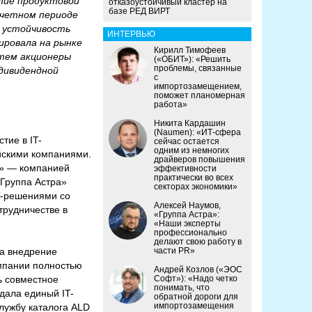
тие продуктовой
отказоустойчивый кластер на
базе РЕД ВИРТ
тчетном периоде
 устойчивость
ИНТЕРВЬЮ
ировала на рынке
Кирилл Тимофеев
тем акционеры
(«ОБИТ»): «Решить
проблемы, связанные
дивидендной
с
импортозамещением,
поможет планомерная
работа»
Никита Кардашин
(Naumen): «ИТ-сфера
тие в IT-
сейчас остается
одним из немногих
йскими компаниями.
драйверов повышения
С» — компанией
эффективности
практически во всех
Группа Астра»
секторах экономики»
T-решениями со
Алексей Наумов,
трудничестве в
«Группа Астра»:
«Наши эксперты
профессионально
делают свою работу в
ла внедрение
части PR»
омпании полностью
Андрей Козлов («ЭОС
ь совместное
Софт»): «Надо четко
понимать, что
дала единый IT-
обратной дороги для
импортозамещения
службу каталога ALD