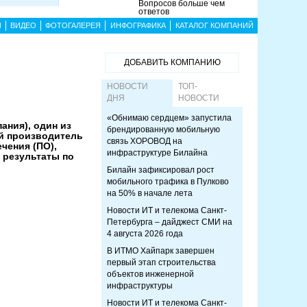
Вопросов больше чем
ответов
Ы
ВИДЕО
ФОТОГАЛЕРЕЯ
ИНФОГРАФИКА
КАТАЛОГ КОМПАНИЙ
ДОБАВИТЬ КОМПАНИЮ
НОВОСТИ
ТОП-
ДНЯ
НОВОСТИ
«Обнимаю сердцем» запустила
ания), один из
брендированную мобильную
й производитель
связь ХОРОВОД на
чения (ПО),
инфраструктуре Билайна
 результаты по
Билайн зафиксировал рост
мобильного трафика в Пулково
на 50% в начале лета
Новости ИТ и телекома Санкт-
Петербурга – дайджест СМИ на
4 августа 2026 года
В ИТМО Хайпарк завершен
первый этап строительства
объектов инженерной
инфраструктуры
Новости ИТ и телекома Санкт-