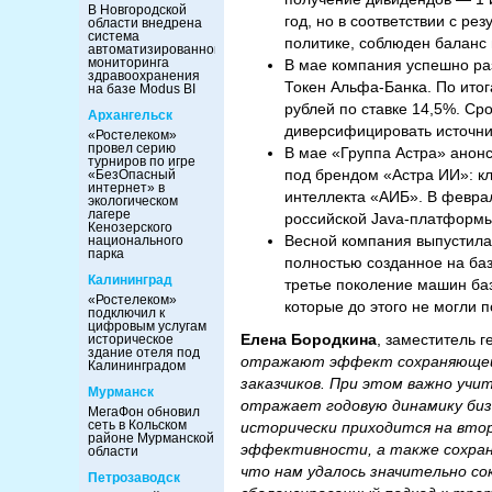
В Новгородской
год, но в соответствии с р
области внедрена
система
политике, соблюден баланс
автоматизированного
мониторинга
В мае компания успешно ра
здравоохранения
Токен Альфа-Банка. По ито
на базе Modus BI
рублей по ставке 14,5%. С
Архангельск
диверсифицировать источни
«Ростелеком»
провел серию
В мае «Группа Астра» анон
турниров по игре
под брендом «Астра ИИ»: к
«БезОпасный
интернет» в
интеллекта «АИБ». В февра
экологическом
лагере
российской Java-платформ
Кенозерского
Весной компания выпустила 
национального
парка
полностью созданное на баз
Калининград
третье поколение машин баз
«Ростелеком»
которые до этого не могли 
подключил к
цифровым услугам
Елена Бородкина
, заместитель 
историческое
здание отеля под
отражают эффект сохраняющейс
Калининградом
заказчиков. При этом важно уч
Мурманск
отражает годовую динамику бизн
МегаФон обновил
сеть в Кольском
исторически приходится на вт
районе Мурманской
эффективности, а также сохран
области
что нам удалось значительно с
Петрозаводск