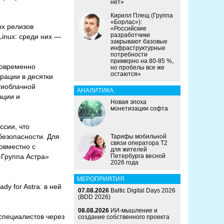
нет»
Кирилл Плещ (Группа
«Борлас»):
ых релизов
«Российские
разработчики
inux: среди них —
закрывают базовые
инфраструктурные
потребности
примерно на 80-85 %,
новременно
но пробелы все же
остаются»
рации в десятки
тиоблачной
АНАЛИТИКА
ации и
Новая эпоха
монетизации софта
ссии, что
езопасности. Для
Тарифы мобильной
связи оператора Т2
овместно с
для жителей
«Группа Астра»
Петербурга весной
2026 года
МЕРОПРИЯТИЯ
y for Astra: в ней
07.08.2026
Baltic Digital Days 2026
(BDD 2026)
08.08.2026
ИИ-мышление и
-специалистов через
создание собственного проекта