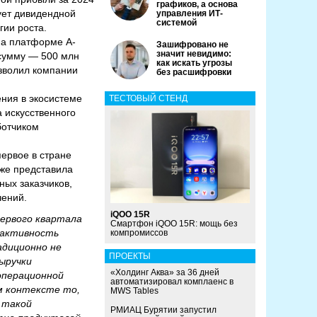
графиков, а основа
вует дивидендной
управления ИТ-
системой
гии роста.
на платформе А-
Зашифровано не
значит невидимо:
 сумму — 500 млн
как искать угрозы
озволил компании
без расшифровки
ния в экосистеме
ТЕСТОВЫЙ СТЕНД
 искусственного
ботчиком
первое в стране
кже представила
ных заказчиков,
чений.
iQOO 15R
ервого квартала
Смартфон iQOO 15R: мощь без
 активность
компромиссов
адиционно не
ПРОЕКТЫ
ыручки
«Холдинг Аква» за 36 дней
операционной
автоматизировал комплаенс в
м контексте то,
MWS Tables
 такой
РМИАЦ Бурятии запустил