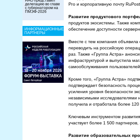
НАО представил
Pro и корпоративную почту RuPost
делегацию во главе
с губернатором на
ПМЭФ-2026
Развитие продуктового портфе
продуктов экосистемы. Также ком
обеспечение доступности серверн
ИНФОРМАЦИОННЫЕ
ПАРТНЕРЫ
Вместе с тем компания объявила о
переводить на российскую операц
раз. Также «Группа Астра» анонс
инфраструктурой и выпустила маг
самообслуживания пользователей
Кроме того, «Группа Астра» подт
подтверждает безопасность проц
усиления уровня безопасности эк
независимыми исследователями н
получила и отработала более 120 
Ключевым инструментом развития э
участвует более 1 500 партнеров
Развитие образовательных пр