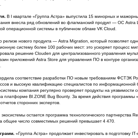
.
ля.
В I квартале «Группа Астра» выпустила 15 минорных и мажорн
пания внесла ряд обновлений во флагманский продукт — ОС Astra L
ой операционной системы в публичном облаке VK Cloud.
 релизе нового продукта — Astra Migration, который позволяет од
ионную систему более 100 рабочих мест: это ускоряет процесс миг
ировала решение Clouden для централизованного управления муль
азин приложений Astra Store для управления ПО в контуре организ
.
вердила соответствие разработки ПО новым требованиям ФСТЭК Ро
ессов и высокую квалификацию специалистов по информационной б
осистемы компания регулярно проверяет продукты на уязвимости с
а платформе BI.ZONE Bug Bounty. За время действия программы 
отчетов сторонних экспертов.
косистемы остается программа технологического партнерства Read
, а общее число совместимых решений превышает 4 470.
ограмм.
«Группа Астра» продолжает инвестировать в подготовку IT