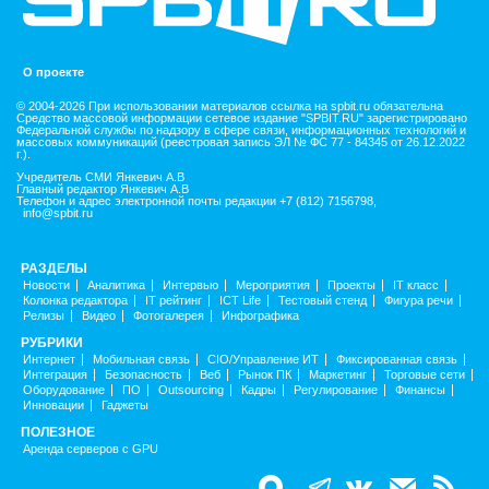
О проекте
© 2004-2026 При использовании материалов ссылка на spbit.ru обязательна
Средство массовой информации сетевое издание "SPBIT.RU" зарегистрировано
Федеральной службы по надзору в сфере связи, информационных технологий и
массовых коммуникаций (реестровая запись ЭЛ № ФС 77 - 84345 от 26.12.2022
г.).
Учредитель СМИ Янкевич А.В
Главный редактор Янкевич А.В
Телефон и адрес электронной почты редакции +7 (812) 7156798,
info@spbit.ru
РАЗДЕЛЫ
Новости
Аналитика
Интервью
Мероприятия
Проекты
IT класс
Колонка редактора
IT рейтинг
ICT Life
Тестовый стенд
Фигура речи
Релизы
Видео
Фотогалерея
Инфографика
РУБРИКИ
Интернет
Мобильная связь
CIO/Управление ИТ
Фиксированная связь
Интеграция
Безопасность
Веб
Рынок ПК
Маркетинг
Торговые сети
Оборудование
ПО
Outsourcing
Кадры
Регулирование
Финансы
Инновации
Гаджеты
ПОЛЕЗНОЕ
Аренда серверов с GPU