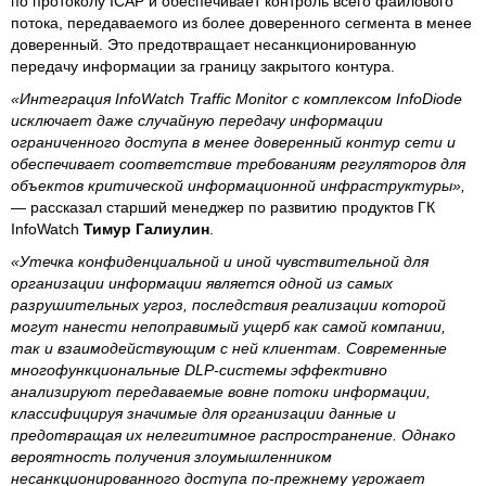
по протоколу ICAP и обеспечивает контроль всего файлового
потока, передаваемого из более доверенного сегмента в менее
доверенный. Это предотвращает несанкционированную
передачу информации за границу закрытого контура.
«Интеграция InfoWatch Traffic Monitor с комплексом InfoDiode
исключает даже случайную передачу информации
ограниченного доступа в менее доверенный контур сети и
обеспечивает соответствие требованиям регуляторов для
объектов критической информационной инфраструктуры»,
— рассказал старший менеджер по развитию продуктов ГК
InfoWatch
Тимур Галиулин
.
«Утечка конфиденциальной и иной чувствительной для
организации информации является одной из самых
разрушительных угроз, последствия реализации которой
могут нанести непоправимый ущерб как самой компании,
так и взаимодействующим с ней клиентам. Современные
многофункциональные DLP-системы эффективно
анализируют передаваемые вовне потоки информации,
классифицируя значимые для организации данные и
предотвращая их нелегитимное распространение. Однако
вероятность получения злоумышленником
несанкционированного доступа по-прежнему угрожает