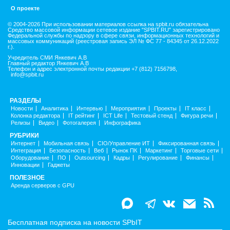
О проекте
© 2004-2026 При использовании материалов ссылка на spbit.ru обязательна
Средство массовой информации сетевое издание "SPBIT.RU" зарегистрировано
Федеральной службы по надзору в сфере связи, информационных технологий и
массовых коммуникаций (реестровая запись ЭЛ № ФС 77 - 84345 от 26.12.2022
г.).
Учредитель СМИ Янкевич А.В
Главный редактор Янкевич А.В
Телефон и адрес электронной почты редакции +7 (812) 7156798,
info@spbit.ru
РАЗДЕЛЫ
Новости
Аналитика
Интервью
Мероприятия
Проекты
IT класс
Колонка редактора
IT рейтинг
ICT Life
Тестовый стенд
Фигура речи
Релизы
Видео
Фотогалерея
Инфографика
РУБРИКИ
Интернет
Мобильная связь
CIO/Управление ИТ
Фиксированная связь
Интеграция
Безопасность
Веб
Рынок ПК
Маркетинг
Торговые сети
Оборудование
ПО
Outsourcing
Кадры
Регулирование
Финансы
Инновации
Гаджеты
ПОЛЕЗНОЕ
Аренда серверов с GPU
Бесплатная подписка на новости SPbIT