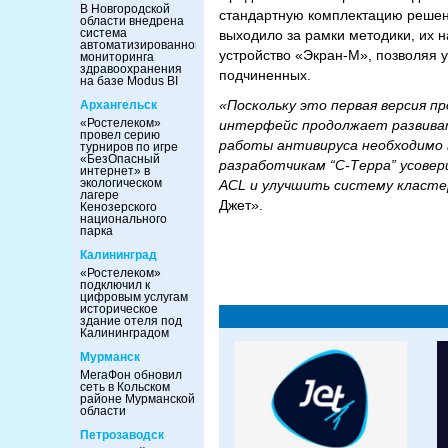
В Новгородской
стандартную комплектацию решен
области внедрена
система
выходило за рамки методики, их 
автоматизированного
устройство «Экран-М», позволяя 
мониторинга
здравоохранения
подчиненных.
на базе Modus BI
«Поскольку это первая версия пр
Архангельск
«Ростелеком»
интерфейс продолжает развиват
провел серию
работы антивируса необходимо 
турниров по игре
«БезОпасный
разработчикам “С-Терра” усовер
интернет» в
экологическом
ACL и улучшить систему класте
лагере
Джет».
Кенозерского
национального
парка
Калининград
«Ростелеком»
подключил к
цифровым услугам
историческое
здание отеля под
Калининградом
Мурманск
МегаФон обновил
сеть в Кольском
районе Мурманской
области
Петрозаводск