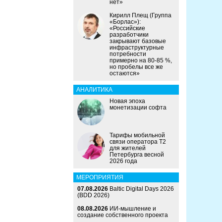
нет»
Кирилл Плещ (Группа
«Борлас»):
«Российские
разработчики
закрывают базовые
инфраструктурные
потребности
примерно на 80-85 %,
но пробелы все же
остаются»
АНАЛИТИКА
Новая эпоха
монетизации софта
Тарифы мобильной
связи оператора Т2
для жителей
Петербурга весной
2026 года
МЕРОПРИЯТИЯ
07.08.2026
Baltic Digital Days 2026
(BDD 2026)
08.08.2026
ИИ-мышление и
создание собственного проекта