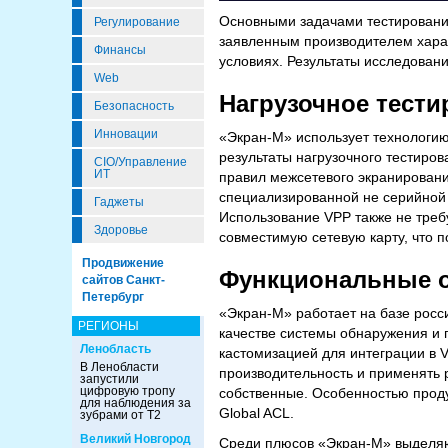
Основными задачами тестирования
Регулирование
заявленным производителем харак
Финансы
условиях. Результаты исследован
Web
Нагрузочное тести
Безопасность
Инновации
«Экран-М» использует технологию 
результаты нагрузочного тестиров
CIO/Управление
ИТ
правил межсетевого экранировани
специализированной не серийной
Гаджеты
Использование VPP также не треб
Здоровье
совместимую сетевую карту, что 
Продвижение
Функциональные 
сайтов Санкт-
Петербург
«Экран-М» работает на базе росси
РЕГИОНЫ
качестве системы обнаружения и
Ленобласть
кастомизацией для интеграции в 
В Ленобласти
производительность и применять 
запустили
цифровую тропу
собственные. Особенностью проду
для наблюдения за
Global ACL.
зубрами от Т2
Великий Новгород
Среди плюсов «Экран-М» выделяютс