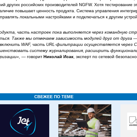
ий других российских производителей NGFW. Хотя тестирование э
наличие повышает ценность продукта. Система управления интегри
управлять локальными настройками и подключаться к другим устрой
одукта, часть настроек пока выполняется через командную строк
ься. Также мы отмечаем зависимость модулей друг от друга —
включить WAF, часть URL-фильтрации осуществляется через 
шенствовать систему журналирования, расширить функционально
ризации»,
— говорит
Николай Исак
, эксперт по сетевой безопас
СВЕЖЕЕ ПО ТЕМЕ