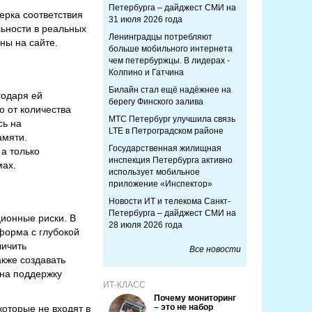
Петербурга – дайджест СМИ на
ерка соответствия
31 июля 2026 года
льности в реальных
Ленинградцы потребляют
ны на сайте.
больше мобильного интернета
чем петербуржцы. В лидерах -
Колпино и Гатчина
Билайн стал ещё надёжнее на
годаря ей
берегу Финского залива
ю от количества
МТС Петербург улучшила связь
сь на
LTE в Петроградском районе
амяти.
Государственная жилищная
а только
инспекция Петербурга активно
мах.
использует мобильное
приложение «Инспектор»
Новости ИТ и телекома Санкт-
Петербурга – дайджест СМИ на
ционные риски. В
28 июля 2026 года
форма с глубокой
личить
Все новости
акже создавать
 на поддержку
ИТ-КЛАСС
Почему мониторинг
– это не набор
которые не входят в