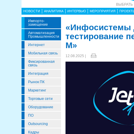
ВЫБРАТЬ
НОВОСТИ
АНАЛИТИКА
ИНТЕРВЬЮ
МЕРОПРИЯТИЯ
ПРОЕКТ
Импорто­
Замещение
«Инфосистемы 
Автоматизация
тестирование п
Промышленности
М»
Интернет
Мобильная связь
12.08.2025 |
Фиксированная
связь
Интеграция
Рынок ПК
Маркетинг
Торговые сети
Оборудование
ПО
Outsourcing
Кадры