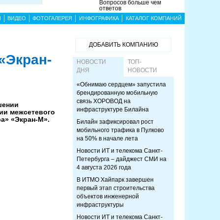
Вопросов больше чем
ответов
Ы
ВИДЕО
ФОТОГАЛЕРЕЯ
ИНФОГРАФИКА
КАТАЛОГ КОМПАНИЙ
ДОБАВИТЬ КОМПАНИЮ
«Экран-
НОВОСТИ
ТОП-
ДНЯ
НОВОСТИ
«Обнимаю сердцем» запустила
брендированную мобильную
связь ХОРОВОД на
шении
инфраструктуре Билайна
ии межсетевого
а» «Экран-М».
Билайн зафиксировал рост
мобильного трафика в Пулково
на 50% в начале лета
Новости ИТ и телекома Санкт-
Петербурга – дайджест СМИ на
4 августа 2026 года
В ИТМО Хайпарк завершен
первый этап строительства
объектов инженерной
инфраструктуры
Новости ИТ и телекома Санкт-