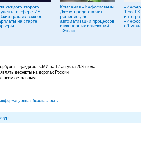
ля каждого второго
Компания «Инфосистемы
«Инфери
тудента в сфере ИБ
Джет» представляет
Тех» ГК 
ибкий график важнее
решение для
интегра
арплаты на старте
автоматизации процессов
«Инфос
арьеры
инженерных изысканий
объявил
«Эпик»
ербурга – дайджест СМИ на 12 августа 2025 года
являть дефекты на дорогах России
ок всем остальным
информационная безопасность
рбург