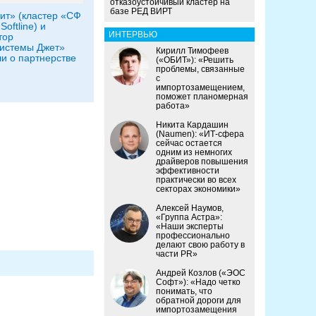
отказоустойчивый кластер на
базе РЕД ВИРТ
т» (кластер «СФ
Softline) и
ИНТЕРВЬЮ
тор
истемы Джет»
Кирилл Тимофеев
и о партнерстве
(«ОБИТ»): «Решить
проблемы, связанные
с
импортозамещением,
поможет планомерная
работа»
Никита Кардашин
(Naumen): «ИТ-сфера
сейчас остается
одним из немногих
драйверов повышения
эффективности
практически во всех
секторах экономики»
Алексей Наумов,
«Группа Астра»:
«Наши эксперты
профессионально
делают свою работу в
части PR»
Андрей Козлов («ЭОС
Софт»): «Надо четко
понимать, что
обратной дороги для
импортозамещения