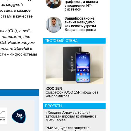
графиков, а основа
тих модулей
управления ИТ-
системой
рована в каждое
ствам в качестве
Зашифровано не
значит невидимо:
как искать угрозы
без расшифровки
у (CLI), а веб-
 например, для
ТЕСТОВЫЙ СТЕНД
СОВ. Рекомендуем
сть Statefull в
ности «Инфосистемы
iQOO 15R
Смартфон iQOO 15R: мощь без
компромиссов
ПРОЕКТЫ
«Холдинг Аква» за 36 дней
автоматизировал комплаенс в
MWS Tables
РМИАЦ Бурятии запустил