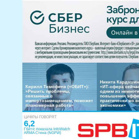
Никита Кардашин
Кирилл Тимофеев («ОБИТ»):
«ИТ-сфера сейча
«Решить проблемы,
одним из немног
связанные с
повышения эффе
импортозамещением, поможет
практически во в
планомерная работа»
экономики»
ЦИФРЫ ГОВОРЯТ
6,2
Гбит/с показала InfoWatch
ARMA Стена (NGFW)