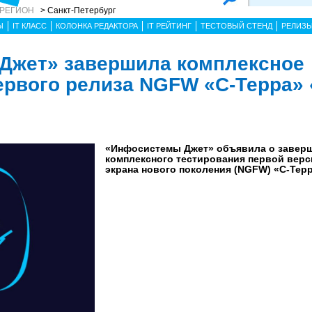
 РЕГИОН
> Санкт-Петербург
Ы
IT КЛАСС
КОЛОНКА РЕДАКТОРА
IT РЕЙТИНГ
ТЕСТОВЫЙ СТЕНД
РЕЛИЗ
Джет» завершила комплексное
ервого релиза NGFW «С-Терра» 
«Инфосистемы Джет» объявила о завер
комплексного тестирования первой верс
экрана нового поколения (NGFW) «С-Терр