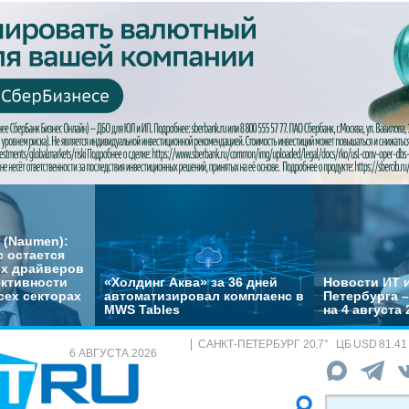
 (Naumen):
с остается
их драйверов
ктивности
«Холдинг Аква» за 36 дней
Новости ИТ и
сех секторах
автоматизировал комплаенс в
Петербурга 
MWS Tables
на 4 августа 
САНКТ-ПЕТЕРБУРГ
20.7
°
ЦБ
USD 81.41
6 АВГУСТА 2026