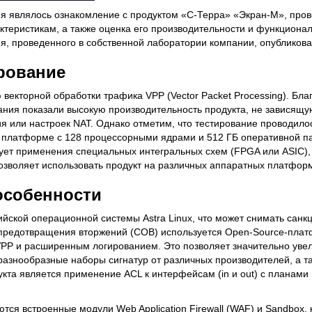
 являлось ознакомление с продуктом «С-Терра» «Экран-М», пров
теристикам, а также оценка его производительности и функциона
ия, проведенного в собственной лаборатории компании, опубликова
рование
векторной обработки трафика VPP (Vector Packet Processing). Бла
ания показали высокую производительность продукта, не зависящу
я или настроек NAT. Однако отметим, что тестирование проводило
 платформе с 128 процессорными ядрами и 512 ГБ оперативной п
ует применения специальных интегральных схем (FPGA или ASIC), 
позволяет использовать продукт на различных аппаратных платфор
особенности
йской операционной системы Astra Linux, что может снимать санк
 предотвращения вторжений (СОВ) используется Open-Source-плат
VPP и расширенным логированием. Это позволяет значительно уве
разнообразные наборы сигнатур от различных производителей, а т
кта является применение ACL к интерфейсам (in и out) с планами
я встроенные модули Web Application Firewall (WAF) и Sandbox, 