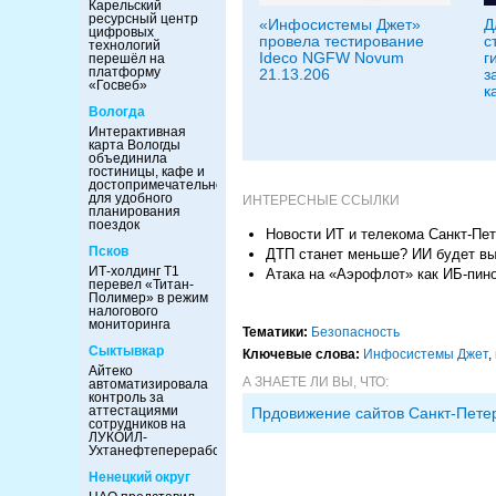
Карельский
ресурсный центр
«Инфосистемы Джет»
Д
цифровых
провела тестирование
с
технологий
Ideco NGFW Novum
г
перешёл на
платформу
21.13.206
з
«Госвеб»
к
Вологда
Интерактивная
карта Вологды
объединила
гостиницы, кафе и
достопримечательности
для удобного
ИНТЕРЕСНЫЕ ССЫЛКИ
планирования
поездок
Новости ИТ и телекома Санкт-Пет
Псков
ДТП станет меньше? ИИ будет вы
ИТ-холдинг Т1
Атака на «Аэрофлот» как ИБ-пин
перевел «Титан-
Полимер» в режим
налогового
мониторинга
Тематики:
Безопасность
Сыктывкар
Ключевые слова:
Инфосистемы Джет
,
Айтеко
А ЗНАЕТЕ ЛИ ВЫ, ЧТО:
автоматизировала
контроль за
аттестациями
Прдовижение сайтов Санкт-Пете
сотрудников на
ЛУКОЙЛ-
Ухтанефтепереработка
Ненецкий округ