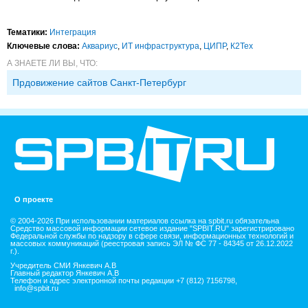
Тематики:
Интеграция
Ключевые слова:
Аквариус
,
ИТ инфраструктура
,
ЦИПР
,
К2Тех
А ЗНАЕТЕ ЛИ ВЫ, ЧТО:
Прдовижение сайтов Санкт-Петербург
О проекте
© 2004-2026 При использовании материалов ссылка на spbit.ru обязательна
Средство массовой информации сетевое издание "SPBIT.RU" зарегистрировано
Федеральной службы по надзору в сфере связи, информационных технологий и
массовых коммуникаций (реестровая запись ЭЛ № ФС 77 - 84345 от 26.12.2022
г.).
Учредитель СМИ Янкевич А.В
Главный редактор Янкевич А.В
Телефон и адрес электронной почты редакции +7 (812) 7156798,
info@spbit.ru