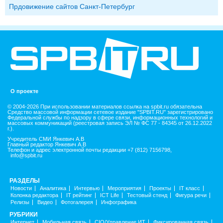
Прдовижение сайтов Санкт-Петербург
О проекте
© 2004-2026 При использовании материалов ссылка на spbit.ru обязательна
Средство массовой информации сетевое издание "SPBIT.RU" зарегистрировано
Федеральной службы по надзору в сфере связи, информационных технологий и
массовых коммуникаций (реестровая запись ЭЛ № ФС 77 - 84345 от 26.12.2022
г.).
Учредитель СМИ Янкевич А.В
Главный редактор Янкевич А.В
Телефон и адрес электронной почты редакции +7 (812) 7156798,
info@spbit.ru
РАЗДЕЛЫ
Новости
Аналитика
Интервью
Мероприятия
Проекты
IT класс
Колонка редактора
IT рейтинг
ICT Life
Тестовый стенд
Фигура речи
Релизы
Видео
Фотогалерея
Инфографика
РУБРИКИ
Интернет
Мобильная связь
CIO/Управление ИТ
Фиксированная связь