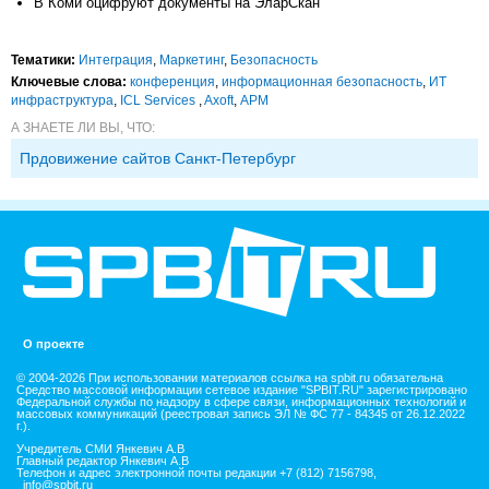
В Коми оцифруют документы на ЭларСкан
Тематики:
Интеграция
,
Маркетинг
,
Безопасность
Ключевые слова:
конференция
,
информационная безопасность
,
ИТ
инфраструктура
,
ICL Services
,
Axoft
,
АРМ
А ЗНАЕТЕ ЛИ ВЫ, ЧТО:
Прдовижение сайтов Санкт-Петербург
О проекте
© 2004-2026 При использовании материалов ссылка на spbit.ru обязательна
Средство массовой информации сетевое издание "SPBIT.RU" зарегистрировано
Федеральной службы по надзору в сфере связи, информационных технологий и
массовых коммуникаций (реестровая запись ЭЛ № ФС 77 - 84345 от 26.12.2022
г.).
Учредитель СМИ Янкевич А.В
Главный редактор Янкевич А.В
Телефон и адрес электронной почты редакции +7 (812) 7156798,
info@spbit.ru