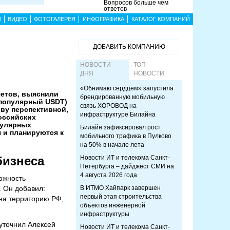
Вопросов больше чем
ответов
Ы
ВИДЕО
ФОТОГАЛЕРЕЯ
ИНФОГРАФИКА
КАТАЛОГ КОМПАНИЙ
ДОБАВИТЬ КОМПАНИЮ
НОВОСТИ
ТОП-
ДНЯ
НОВОСТИ
«Обнимаю сердцем» запустила
четов, выяснили
брендированную мобильную
 популярный USDT)
связь ХОРОВОД на
иву перспективной,
инфраструктуре Билайна
оссийских
пулярных
Билайн зафиксировал рост
 и планируются к
мобильного трафика в Пулково
на 50% в начале лета
бизнеса
Новости ИТ и телекома Санкт-
Петербурга – дайджест СМИ на
4 августа 2026 года
ожность
 Он добавил:
В ИТМО Хайпарк завершен
первый этап строительства
 на территорию РФ,
объектов инженерной
инфраструктуры
 уточнил Алексей
Новости ИТ и телекома Санкт-