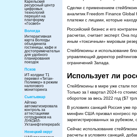
Карельский
ресурсный центр
Сделки с применением стейблкоин
цифровых
технологий
аналитик Freedom Finance Global 
перешёл на
платежи с лицами, которые наход
платформу
«Госвеб»
Российский бизнес и его контраге
Вологда
расчетах, считает эксперт. Она п
Интерактивная
карта Вологды
иным «токсичным» мировым резер
объединила
гостиницы, кафе и
Стейблкоины и использование бло
достопримечательности
для удобного
управляющий директор рейтингово
планирования
поездок
ограничений Запада.
Псков
Использует ли рос
ИТ-холдинг Т1
перевел «Титан-
Полимер» в режим
Стейблкоины в мире уже стали п
налогового
мониторинга
Только за I квартал 2024-го стоим
Сыктывкар
оборотом за весь 2022 год ($7 трл
Айтеко
автоматизировала
В условиях санкций Россия уже п
контроль за
минфин США призвал конгресс пр
аттестациями
сотрудников на
зарегистрированных за рубежом, 
ЛУКОЙЛ-
Ухтанефтепереработка
Сейчас использование стейблкои
Ненецкий округ
расчеты в условиях санкций, доба