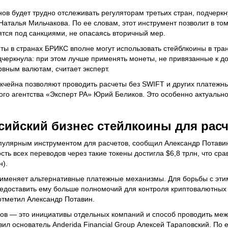
ов будет трудно отслеживать регуляторам третьих стран, подчерк
Наталья Мильчакова. По ее словам, этот инструмент позволит в то
ятся под санкциями, не опасаясь вторичный мер.
нты в странах БРИКС вполне могут использовать стейблкоины в тра
одчеркнула: при этом лучше применять монеты, не привязанные к д
вным валютам, считает эксперт.
кчейна позволяют проводить расчеты без SWIFT и других платежны
го агентства «Эксперт РА» Юрий Беликов. Это особенно актуальн
сийский бизнес стейлкоины для рас
опулярным инструментом для расчетов, сообщил Александр Потави
ость всех переводов через такие токены достигла $6,8 трлн, что ср
н).
рименяет альтернативные платежные механизмы. Для борьбы с эти
едоставить ему больше полномочий для контроля криптовалютных
отметил Александр Потавин.
нов — это инициативы отдельных компаний и способ проводить ме
вил основатель Anderida Financial Group Алексей Тараповский. По 