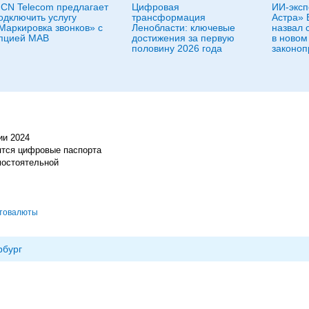
CN Telecom предлагает
Цифровая
ИИ-эксп
одключить услугу
трансформация
Астра»
Маркировка звонков» с
Ленобласти: ключевые
назвал 
пцией МАВ
достижения за первую
в новом
половину 2026 года
законоп
ии 2024
ятся цифровые паспорта
мостоятельной
товалюты
рбург