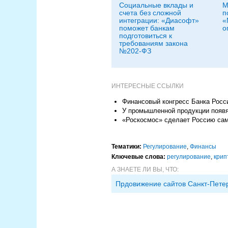
Социальные вклады и
M
счета без сложной
п
интеграции: «Диасофт»
«
поможет банкам
о
подготовиться к
требованиям закона
№202-ФЗ
ИНТЕРЕСНЫЕ ССЫЛКИ
Финансовый конгресс Банка Росс
У промышленной продукции появ
«Роскосмос» сделает Россию са
Тематики:
Регулирование
,
Финансы
Ключевые слова:
регулирование
,
крип
А ЗНАЕТЕ ЛИ ВЫ, ЧТО:
Прдовижение сайтов Санкт-Пете