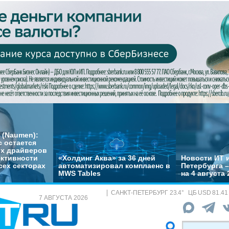
 (Naumen):
с остается
их драйверов
ктивности
«Холдинг Аква» за 36 дней
Новости ИТ и
сех секторах
автоматизировал комплаенс в
Петербурга 
MWS Tables
на 4 августа 
САНКТ-ПЕТЕРБУРГ
23.4
°
ЦБ
USD 81.41
7 АВГУСТА 2026