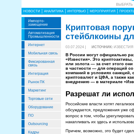
ВЫБРАТЬ
НОВОСТИ
АНАЛИТИКА
ИНТЕРВЬЮ
МЕРОПРИЯТИЯ
ПРОЕКТ
Импорто­
Замещение
Криптовая порук
Автоматизация
стейблкоины д
Промышленности
Интернет
03.07.2024 |
ИСТОЧНИК:
ИЗВЕСТИЯ
Мобильная связь
В России могут официально ра
«Известия». Это криптоактивы,
Фиксированная
или золота — за счет этого он
связь
в частности — для операций с
компаний в условиях санкций,
Интеграция
криптовалют и ЦФА, а также ка
внедрению — в материале «Изв
Рынок ПК
Маркетинг
Разрешат ли испол
Торговые сети
Российские власти хотят легализ
Оборудование
обсуждается, предложения уже с
ПО
вопрос в том, чтобы урегулироват
накапливать их здесь и использов
Outsourcing
Причем, возможно, это будет сдел
Кадры