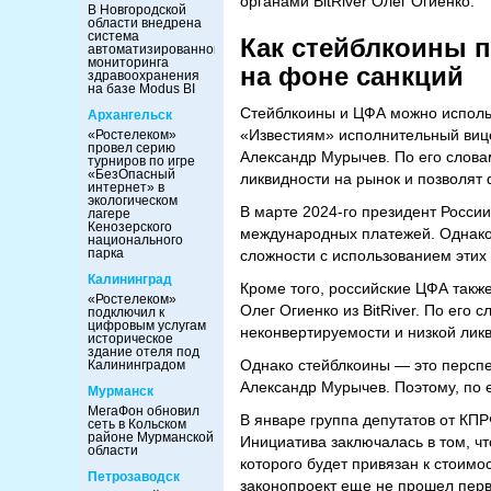
органами BitRiver Олег Огиенко.
В Новгородской
области внедрена
система
Как стейблкоины 
автоматизированного
мониторинга
на фоне санкций
здравоохранения
на базе Modus BI
Стейблкоины и ЦФА можно использ
Архангельск
«Известиям» исполнительный виц
«Ростелеком»
провел серию
Александр Мурычев. По его слова
турниров по игре
«БезОпасный
ликвидности на рынок и позволят
интернет» в
экологическом
В марте 2024-го президент Росси
лагере
Кенозерского
международных платежей. Однако 
национального
парка
сложности с использованием этих
Калининград
Кроме того, российские ЦФА такж
«Ростелеком»
Олег Огиенко из BitRiver. По его 
подключил к
цифровым услугам
неконвертируемости и низкой лик
историческое
здание отеля под
Однако стейблкоины — это перспе
Калининградом
Александр Мурычев. Поэтому, по 
Мурманск
МегаФон обновил
В январе группа депутатов от КП
сеть в Кольском
районе Мурманской
Инициатива заключалась в том, чт
области
которого будет привязан к стоимо
Петрозаводск
законопроект еще не прошел перв