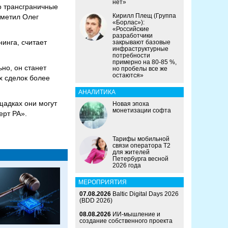
нет»
о трансграничные
Кирилл Плещ (Группа
тметил Олег
«Борлас»):
«Российские
разработчики
инга, считает
закрывают базовые
инфраструктурные
потребности
примерно на 80-85 %,
но, он станет
но пробелы все же
остаются»
х сделок более
АНАЛИТИКА
щадках они могут
Новая эпоха
монетизации софта
ерт РА».
Тарифы мобильной
связи оператора Т2
для жителей
Петербурга весной
2026 года
МЕРОПРИЯТИЯ
07.08.2026
Baltic Digital Days 2026
(BDD 2026)
08.08.2026
ИИ-мышление и
создание собственного проекта