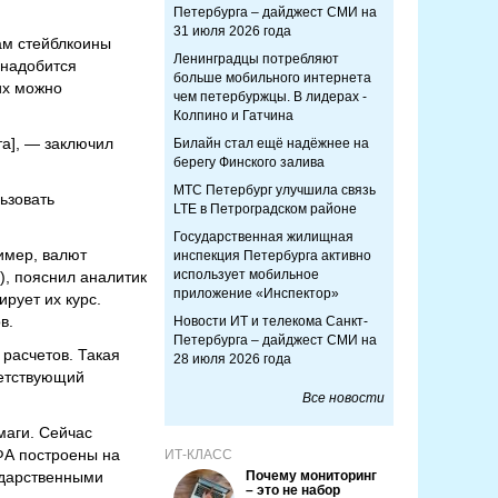
Петербурга – дайджест СМИ на
31 июля 2026 года
ам стейблкоины
Ленинградцы потребляют
онадобится
больше мобильного интернета
их можно
чем петербуржцы. В лидерах -
Колпино и Гатчина
та], — заключил
Билайн стал ещё надёжнее на
берегу Финского залива
МТС Петербург улучшила связь
ьзовать
LTE в Петроградском районе
Государственная жилищная
имер, валют
инспекция Петербурга активно
использует мобильное
, пояснил аналитик
приложение «Инспектор»
рует их курс.
в.
Новости ИТ и телекома Санкт-
Петербурга – дайджест СМИ на
 расчетов. Такая
28 июля 2026 года
ветствующий
Все новости
умаги. Сейчас
ФА построены на
ИТ-КЛАСС
ударственными
Почему мониторинг
– это не набор