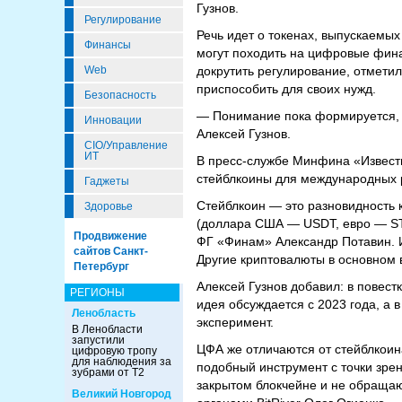
Гузнов.
Регулирование
Речь идет о токенах, выпускаемы
Финансы
могут походить на цифровые фина
Web
докрутить регулирование, отмети
приспособить для своих нужд.
Безопасность
— Понимание пока формируется, и
Инновации
Алексей Гузнов.
CIO/Управление
ИТ
В пресс-службе Минфина «Извест
стейблкоины для международных 
Гаджеты
Стейблкоин — это разновидность к
Здоровье
(доллара США — USDT, евро — ST
Продвижение
ФГ «Финам» Александр Потавин. И
сайтов Санкт-
Другие криптовалюты в основном в
Петербург
Алексей Гузнов добавил: в повест
РЕГИОНЫ
идея обсуждается с 2023 года, а
Ленобласть
эксперимент.
В Ленобласти
запустили
ЦФА же отличаются от стейблкоина 
цифровую тропу
для наблюдения за
подобный инструмент с точки зре
зубрами от Т2
закрытом блокчейне и не обраща
Великий Новгород