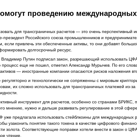
помогут проведению международных
овать для трансграничных расчетов — это очень перспективный ин
е-президент Российского союза промышленников и предпринимат
м, если привлечь эти обеспеченные активы, то они добавят больш
 формировать долгосрочный ресурс.
и Владимир Путин подписал закон, разрешающий использовать ЦФ
процесс еще не пошел, отметил Александр Мурычев. По его слова
 активов — иностранные компании опасаются рисков наложения вт
е регуляторно и технологически не сопряженны с мировым криптор
словам, их сложно использовать для трансграничных платежей из-за
видности.
ктивный инструмент для расчетов, особенно со странами БРИКС, 
его мнению, нужно и дальше развивать регулирование в этой сфере
РФ уже предлагала использовать стейблкоины для международных р
обы узаконить понятие такого токена в качестве цифрового финансо
сти золота. Соответствующие поправки хотели внести в закон о ЦФ
ое чтение.