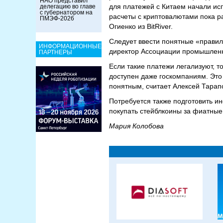
НАО представил
для платежей с Китаем начали ис
делегацию во главе
с губернатором на
расчеты с криптовалютами пока р
ПМЭФ-2026
Огиенко из BitRiver.
Следует ввести понятные «правил
ИНФОРМАЦИОННЫЕ
директор Ассоциации промышленн
ПАРТНЕРЫ
Если такие платежи легализуют, 
доступен даже госкомпаниям. Это 
понятным, считает Алексей Тарап
Потребуется также подготовить и
покупать стейблкоины за фиатные
Мария Колобова