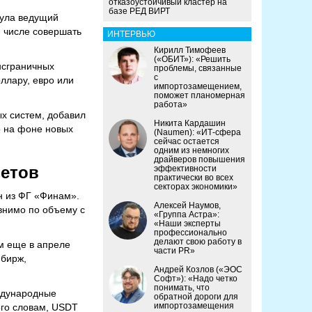
отказоустойчивый кластер на
базе РЕД ВИРТ
нула ведущий
м числе совершать
ИНТЕРВЬЮ
Кирилл Тимофеев
(«ОБИТ»): «Решить
нсграничных
проблемы, связанные
с
оллару, евро или
импортозамещением,
поможет планомерная
работа»
х систем, добавил
Никита Кардашин
о на фоне новых
(Naumen): «ИТ-сфера
сейчас остается
одним из немногих
драйверов повышения
четов
эффективности
практически во всех
секторах экономики»
н из ФГ «Финам».
Алексей Наумов,
авнимо по объему с
«Группа Астра»:
«Наши эксперты
профессионально
делают свою работу в
м еще в апреле
части PR»
 бирж,
Андрей Козлов («ЭОС
Софт»): «Надо четко
понимать, что
ждународные
обратной дороги для
импортозамещения
его словам, USDT