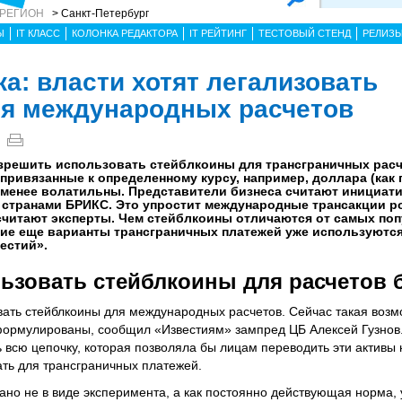
 РЕГИОН
> Санкт-Петербург
Ы
IT КЛАСС
КОЛОНКА РЕДАКТОРА
IT РЕЙТИНГ
ТЕСТОВЫЙ СТЕНД
РЕЛИЗ
а: власти хотят легализовать
ля международных расчетов
зрешить использовать стейблкоины для трансграничных рас
 привязанные к определенному курсу, например, доллара (как
и менее волатильны. Представители бизнеса считают инициат
о странами БРИКС. Это упростит международные трансакции р
 считают эксперты. Чем стейблкоины отличаются от самых по
кие еще варианты трансграничных платежей уже используются
естий».
ьзовать стейблкоины для расчетов 
овать стейблкоины для международных расчетов. Сейчас такая возм
формулированы, сообщил «Известиям» зампред ЦБ Алексей Гузнов.
ь всю цепочку, которая позволяла бы лицам переводить эти активы
ать для трансграничных платежей.
ано не в виде эксперимента, а как постоянно действующая норма,