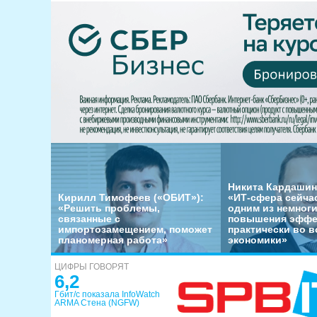
Никита Кардашин
Кирилл Тимофеев («ОБИТ»):
«ИТ-сфера сейча
«Решить проблемы,
одним из немног
связанные с
повышения эффе
импортозамещением, поможет
практически во в
планомерная работа»
экономики»
ЦИФРЫ ГОВОРЯТ
6,2
Гбит/с показала InfoWatch
ARMA Стена (NGFW)