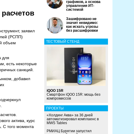
графиков, а основа
управления ИТ-
системой
 расчетов
Зашифровано не
значит невидимо:
как искать угрозы
струмент, заявил
без расшифровки
елей (РСПП)
ТЕСТОВЫЙ СТЕНД
ой объем
А для
м, есть некоторые
оричных санкций.
ынком, добавил
 их
iQOO 15R
Смартфон iQOO 15R: мощь без
компромиссов
подчеркнул
.
ПРОЕКТЫ
асчетов.
«Холдинг Аква» за 36 дней
автоматизировал комплаенс в
вого актива, курс
MWS Tables
А. С того момента
РМИАЦ Бурятии запустил