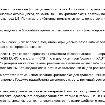
х в иностранных информационных системах. По каким-то параметр
нсовые активы (ЦФА), по каким-то — на криптовалюты, поэтому п
л зампред ЦБ. При этом стейблкоины пользуются популярностью и 
, надеюсь, в ближайшее время оно выльется в текст [законопроек
иям» сообщили: вопрос о том, чтобы официально разрешить испол
расчетов, прорабатывается.
рипты, курс которой привязан к стоимости базового актива — напр
ASIS EURO или юаня — CNHt) или других активов (золота — XAUT)
х резервы также обеспечены реальными активами — это стабилизи
олатильны, что создает сложности в использовании их для расчето
ке остается и тема использования криптовалют для трансграничных
 в апреле в Госдуме разработали законопроект, регулирующий соот
тем, что у такого актива есть конкретный эмитент, как у ценной б
ния законодательного регулирования есть только в России. Наши Ц
ются на внешнем рынке, пояснил директор по взаимодействию гос