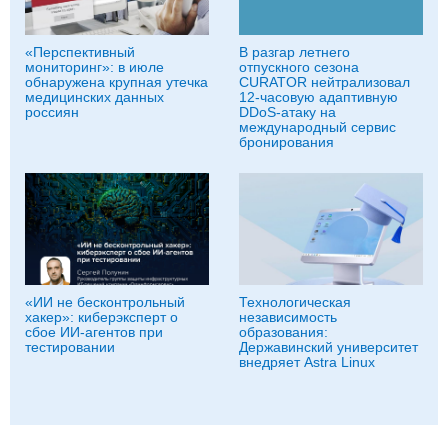
«Перспективный
В разгар летнего
мониторинг»: в июле
отпускного сезона
обнаружена крупная утечка
CURATOR нейтрализовал
медицинских данных
12-часовую адаптивную
россиян
DDoS-атаку на
международный сервис
бронирования
«ИИ не бесконтрольный
Технологическая
хакер»: киберэксперт о
независимость
сбое ИИ-агентов при
образования:
тестировании
Державинский университет
внедряет Astra Linux