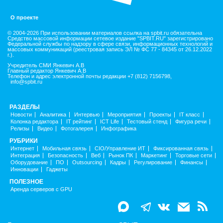
О проекте
© 2004-2026 При использовании материалов ссылка на spbit.ru обязательна
Средство массовой информации сетевое издание "SPBIT.RU" зарегистрировано
Федеральной службы по надзору в сфере связи, информационных технологий и
массовых коммуникаций (реестровая запись ЭЛ № ФС 77 - 84345 от 26.12.2022
г.).
Учредитель СМИ Янкевич А.В
Главный редактор Янкевич А.В
Телефон и адрес электронной почты редакции +7 (812) 7156798,
info@spbit.ru
РАЗДЕЛЫ
Новости
Аналитика
Интервью
Мероприятия
Проекты
IT класс
Колонка редактора
IT рейтинг
ICT Life
Тестовый стенд
Фигура речи
Релизы
Видео
Фотогалерея
Инфографика
РУБРИКИ
Интернет
Мобильная связь
CIO/Управление ИТ
Фиксированная связь
Интеграция
Безопасность
Веб
Рынок ПК
Маркетинг
Торговые сети
Оборудование
ПО
Outsourcing
Кадры
Регулирование
Финансы
Инновации
Гаджеты
ПОЛЕЗНОЕ
Аренда серверов с GPU