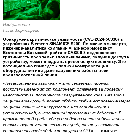
Изображение:
Газинформсервис
Обнаружена критическая уязвимость (CVE-2024-56336) в
устройствах Siemens SINAMICS S200. По мнению эксперта,
инженера-аналитика компании «Газинформсервис»
Екатерины Едемской, рейтинг CVSS 9.8 подчеркивает
критичность проблемы: злоумышленник, получив доступ к
устройству, может внедрить вредоносную прошивку. Это
потенциально приведет к полной компрометации
оборудования или даже нарушению работы всей
производственной линии.
«Незащищенный загрузчик – это серьезный промах,
поскольку именно этот компонент отвечает за проверку
целостности и подлинности загружаемого кода. Без этой
защиты атакующий может обойти любые встроенные меры
защиты, такие как шифрование или верификация, и
установить код, выполняющий произвольные действия. В
промышленной среде, где устройства часто подключены к
сетям с ограниченной сегментацией, такая уязвимость
становится лазейкой для атак уровня APT»
, — отмечает