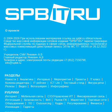
О проекте
© 2004-2026 При использовании материалов ссылка на spbit.ru обязательна
Средство массовой информации сетевое издание "SPBIT.RU" зарегистрировано
Федеральной службы по надзору в сфере связи, информационных технологий и
массовых коммуникаций (реестровая запись ЭЛ № ФС 77 - 84345 от 26.12.2022
г.).
Учредитель СМИ Янкевич А.В
Главный редактор Янкевич А.В
Телефон и адрес электронной почты редакции +7 (812) 7156798,
info@spbit.ru
РАЗДЕЛЫ
Новости
Аналитика
Интервью
Мероприятия
Проекты
IT класс
Колонка редактора
IT рейтинг
ICT Life
Тестовый стенд
Фигура речи
Релизы
Видео
Фотогалерея
Инфографика
РУБРИКИ
Интернет
Мобильная связь
CIO/Управление ИТ
Фиксированная связь
Интеграция
Безопасность
Веб
Рынок ПК
Маркетинг
Торговые сети
Оборудование
ПО
Outsourcing
Кадры
Регулирование
Финансы
Инновации
Гаджеты