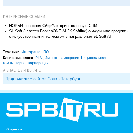
ИНТЕРЕСНЫЕ ССЫЛКИ
НОРБИТ перевел СберФакторинг на новую CRM
SL Soft (кластер FabricaONE.AI ГК Softline) объединила продукты
с искусственным интеллектом в направление SL Soft AI
Тематики:
Интеграция
,
ПО
Ключевые слова:
PLM
,
Импорто­замещение
,
Национальная
компьютерная корпорация
А ЗНАЕТЕ ЛИ ВЫ, ЧТО:
Прдовижение сайтов Санкт-Петербург
О проекте