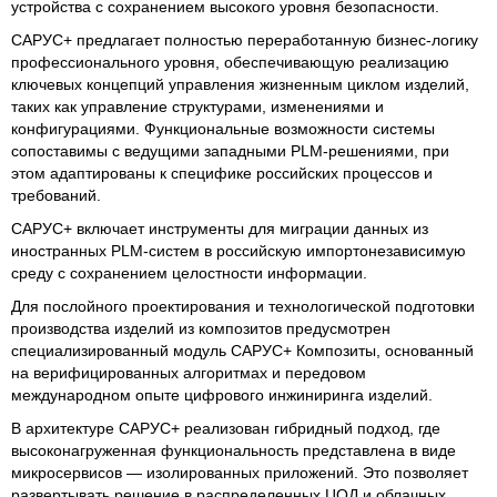
устройства с сохранением высокого уровня безопасности.
САРУС+ предлагает полностью переработанную бизнес-логику
профессионального уровня, обеспечивающую реализацию
ключевых концепций управления жизненным циклом изделий,
таких как управление структурами, изменениями и
конфигурациями. Функциональные возможности системы
сопоставимы с ведущими западными PLM-решениями, при
этом адаптированы к специфике российских процессов и
требований.
САРУС+ включает инструменты для миграции данных из
иностранных PLM-систем в российскую импортонезависимую
среду с сохранением целостности информации.
Для послойного проектирования и технологической подготовки
производства изделий из композитов предусмотрен
специализированный модуль САРУС+ Композиты, основанный
на верифицированных алгоритмах и передовом
международном опыте цифрового инжиниринга изделий.
В архитектуре САРУС+ реализован гибридный подход, где
высоконагруженная функциональность представлена в виде
микросервисов — изолированных приложений. Это позволяет
развертывать решение в распределенных ЦОД и облачных