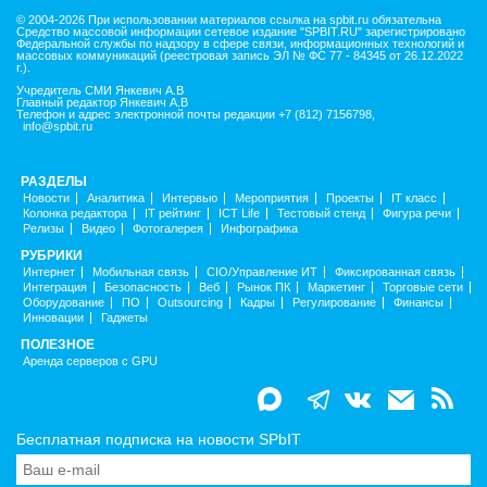
© 2004-2026 При использовании материалов ссылка на spbit.ru обязательна
Средство массовой информации сетевое издание "SPBIT.RU" зарегистрировано
Федеральной службы по надзору в сфере связи, информационных технологий и
массовых коммуникаций (реестровая запись ЭЛ № ФС 77 - 84345 от 26.12.2022
г.).
Учредитель СМИ Янкевич А.В
Главный редактор Янкевич А.В
Телефон и адрес электронной почты редакции +7 (812) 7156798,
info@spbit.ru
РАЗДЕЛЫ
Новости
Аналитика
Интервью
Мероприятия
Проекты
IT класс
Колонка редактора
IT рейтинг
ICT Life
Тестовый стенд
Фигура речи
Релизы
Видео
Фотогалерея
Инфографика
РУБРИКИ
Интернет
Мобильная связь
CIO/Управление ИТ
Фиксированная связь
Интеграция
Безопасность
Веб
Рынок ПК
Маркетинг
Торговые сети
Оборудование
ПО
Outsourcing
Кадры
Регулирование
Финансы
Инновации
Гаджеты
ПОЛЕЗНОЕ
Аренда серверов с GPU
Бесплатная подписка на новости SPbIT