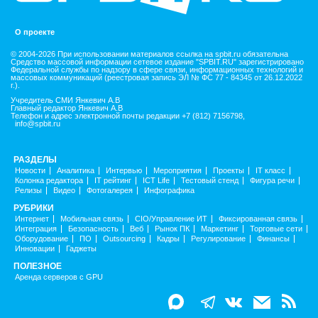
О проекте
© 2004-2026 При использовании материалов ссылка на spbit.ru обязательна
Средство массовой информации сетевое издание "SPBIT.RU" зарегистрировано
Федеральной службы по надзору в сфере связи, информационных технологий и
массовых коммуникаций (реестровая запись ЭЛ № ФС 77 - 84345 от 26.12.2022
г.).
Учредитель СМИ Янкевич А.В
Главный редактор Янкевич А.В
Телефон и адрес электронной почты редакции +7 (812) 7156798,
info@spbit.ru
РАЗДЕЛЫ
Новости
Аналитика
Интервью
Мероприятия
Проекты
IT класс
Колонка редактора
IT рейтинг
ICT Life
Тестовый стенд
Фигура речи
Релизы
Видео
Фотогалерея
Инфографика
РУБРИКИ
Интернет
Мобильная связь
CIO/Управление ИТ
Фиксированная связь
Интеграция
Безопасность
Веб
Рынок ПК
Маркетинг
Торговые сети
Оборудование
ПО
Outsourcing
Кадры
Регулирование
Финансы
Инновации
Гаджеты
ПОЛЕЗНОЕ
Аренда серверов с GPU