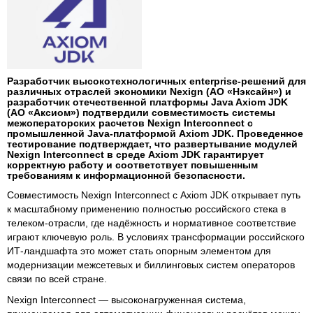
Разработчик высокотехнологичных enterprise-решений для
различных отраслей экономики Nexign (АО «Нэксайн») и
разработчик отечественной платформы Java Axiom JDK
(АО «Аксиом») подтвердили совместимость системы
межоператорских расчетов Nexign Interconnect с
промышленной Java-платформой Axiom JDK. Проведенное
тестирование подтверждает, что развертывание модулей
Nexign Interconnect в среде Axiom JDK гарантирует
корректную работу и соответствует повышенным
требованиям к информационной безопасности.
Совместимость Nexign Interconnect с Axiom JDK открывает путь
к масштабному применению полностью российского стека в
телеком-отрасли, где надёжность и нормативное соответствие
играют ключевую роль. В условиях трансформации российского
ИТ-ландшафта это может стать опорным элементом для
модернизации межсетевых и биллинговых систем операторов
связи по всей стране.
Nexign Interconnect — высоконагруженная система,