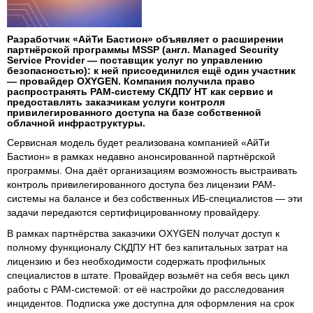
Разработчик «АйТи Бастион» объявляет о расширении
партнёрской программы MSSP (англ. Managed Security
Service Provider — поставщик услуг по управлению
безопасностью): к ней присоединился ещё один участник
— провайдер OXYGEN. Компания получила право
распространять PAM-систему СКДПУ НТ как сервис и
предоставлять заказчикам услуги контроля
привилегированного доступа на базе собственной
облачной инфраструктуры.
Сервисная модель будет реализована компанией «АйТи
Бастион» в рамках недавно анонсированной партнёрской
программы. Она даёт организациям возможность выстраивать
контроль привилегированного доступа без лицензии PAM-
системы на балансе и без собственных ИБ-специалистов — эти
задачи передаются сертифицированному провайдеру.
В рамках партнёрства заказчики OXYGEN получат доступ к
полному функционалу СКДПУ НТ без капитальных затрат на
лицензию и без необходимости содержать профильных
специалистов в штате. Провайдер возьмёт на себя весь цикл
работы с PAM-системой: от её настройки до расследования
инцидентов. Подписка уже доступна для оформления на срок