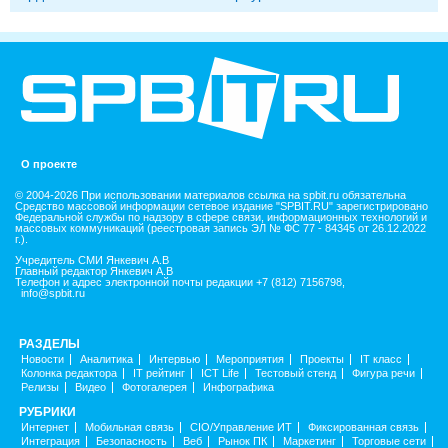
О проекте
© 2004-2026 При использовании материалов ссылка на spbit.ru обязательна
Средство массовой информации сетевое издание "SPBIT.RU" зарегистрировано
Федеральной службы по надзору в сфере связи, информационных технологий и
массовых коммуникаций (реестровая запись ЭЛ № ФС 77 - 84345 от 26.12.2022
г.).
Учредитель СМИ Янкевич А.В
Главный редактор Янкевич А.В
Телефон и адрес электронной почты редакции +7 (812) 7156798,
info@spbit.ru
РАЗДЕЛЫ
Новости
Аналитика
Интервью
Мероприятия
Проекты
IT класс
Колонка редактора
IT рейтинг
ICT Life
Тестовый стенд
Фигура речи
Релизы
Видео
Фотогалерея
Инфографика
РУБРИКИ
Интернет
Мобильная связь
CIO/Управление ИТ
Фиксированная связь
Интеграция
Безопасность
Веб
Рынок ПК
Маркетинг
Торговые сети