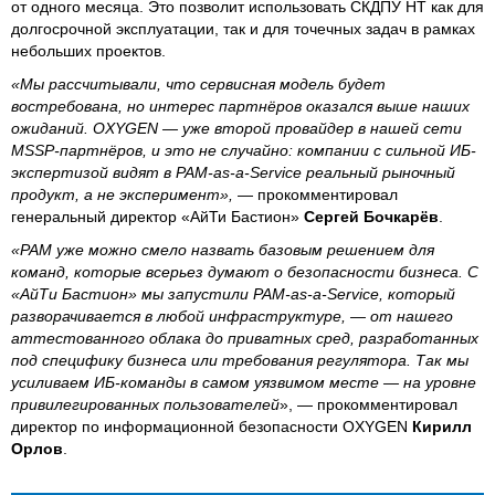
от одного месяца. Это позволит использовать СКДПУ НТ как для
долгосрочной эксплуатации, так и для точечных задач в рамках
небольших проектов.
«Мы рассчитывали, что сервисная модель будет
востребована, но интерес партнёров оказался выше наших
ожиданий. OXYGEN — уже второй провайдер в нашей сети
MSSP-партнёров, и это не случайно: компании с сильной ИБ-
экспертизой видят в PAM-as-a-Service реальный рыночный
продукт, а не эксперимент»,
— прокомментировал
генеральный директор «АйТи Бастион»
Сергей Бочкарёв
.
«PAM уже можно смело назвать базовым решением для
команд, которые всерьез думают о безопасности бизнеса. С
«АйТи Бастион» мы запустили PAM-as-a-Service, который
разворачивается в любой инфраструктуре, — от нашего
аттестованного облака до приватных сред, разработанных
под специфику бизнеса или требования регулятора. Так мы
усиливаем ИБ-команды в самом уязвимом месте — на уровне
привилегированных пользователей
», — прокомментировал
директор по информационной безопасности OXYGEN
Кирилл
Орлов
.