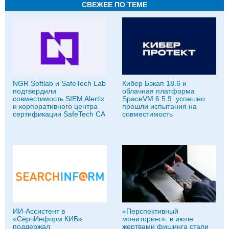
СВЕЖЕЕ ПО ТЕМЕ
NGR Softlab и SafeTech Lab
Кибер Бэкап 18.6 и
подтвердили
облачная платформа
совместимость SIEM Alertix
SpaceVM 6.5.9. успешно
и корпоративного центра
прошли испытания на
сертификации SafeTech CA
совместимость
ИИ-Ассистент в
«Перспективный
«СёрчИнформ КИБ»
мониторинг»: в июле
поддержал
жертвами фишинга стали