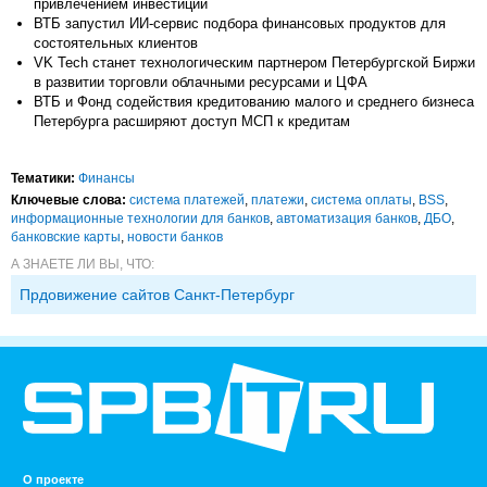
привлечением инвестиций
ВТБ запустил ИИ-сервис подбора финансовых продуктов для
состоятельных клиентов
VK Tech станет технологическим партнером Петербургской Биржи
в развитии торговли облачными ресурсами и ЦФА
ВТБ и Фонд содействия кредитованию малого и среднего бизнеса
Петербурга расширяют доступ МСП к кредитам
Тематики:
Финансы
Ключевые слова:
система платежей
,
платежи
,
система оплаты
,
BSS
,
информационные технологии для банков
,
автоматизация банков
,
ДБО
,
банковские карты
,
новости банков
А ЗНАЕТЕ ЛИ ВЫ, ЧТО:
Прдовижение сайтов Санкт-Петербург
О проекте