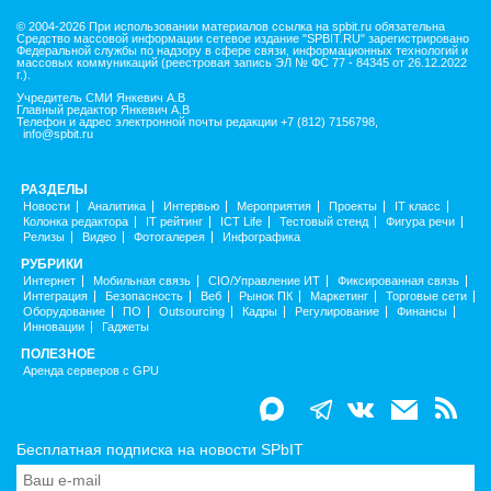
© 2004-2026 При использовании материалов ссылка на spbit.ru обязательна
Средство массовой информации сетевое издание "SPBIT.RU" зарегистрировано
Федеральной службы по надзору в сфере связи, информационных технологий и
массовых коммуникаций (реестровая запись ЭЛ № ФС 77 - 84345 от 26.12.2022
г.).
Учредитель СМИ Янкевич А.В
Главный редактор Янкевич А.В
Телефон и адрес электронной почты редакции +7 (812) 7156798,
info@spbit.ru
РАЗДЕЛЫ
Новости
Аналитика
Интервью
Мероприятия
Проекты
IT класс
Колонка редактора
IT рейтинг
ICT Life
Тестовый стенд
Фигура речи
Релизы
Видео
Фотогалерея
Инфографика
РУБРИКИ
Интернет
Мобильная связь
CIO/Управление ИТ
Фиксированная связь
Интеграция
Безопасность
Веб
Рынок ПК
Маркетинг
Торговые сети
Оборудование
ПО
Outsourcing
Кадры
Регулирование
Финансы
Инновации
Гаджеты
ПОЛЕЗНОЕ
Аренда серверов с GPU
Бесплатная подписка на новости SPbIT