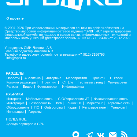
О проекте
© 2004-2026 При использовании материалов ссылка на spbit.ru обязательна
Средство массовой информации сетевое издание "SPBIT.RU" зарегистрировано
Федеральной службы по надзору в сфере связи, информационных технологий и
массовых коммуникаций (реестровая запись ЭЛ № ФС 77 - 84345 от 26.12.2022
г.).
Учредитель СМИ Янкевич А.В
Главный редактор Янкевич А.В
Телефон и адрес электронной почты редакции +7 (812) 7156798,
info@spbit.ru
РАЗДЕЛЫ
Новости
Аналитика
Интервью
Мероприятия
Проекты
IT класс
Колонка редактора
IT рейтинг
ICT Life
Тестовый стенд
Фигура речи
Релизы
Видео
Фотогалерея
Инфографика
РУБРИКИ
Интернет
Мобильная связь
CIO/Управление ИТ
Фиксированная связь
Интеграция
Безопасность
Веб
Рынок ПК
Маркетинг
Торговые сети
Оборудование
ПО
Outsourcing
Кадры
Регулирование
Финансы
Инновации
Гаджеты
ПОЛЕЗНОЕ
Аренда серверов с GPU