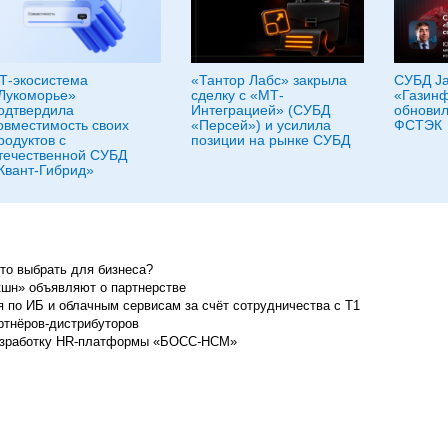
Т-экосистема
«Тантор Лабс» закрыла
СУБД Ja
Лукоморье»
сделку с «МТ-
«Газин
одтвердила
Интеграцией» (СУБД
обновил
овместимость своих
«Персей») и усилила
ФСТЭК
родуктов с
позиции на рынке СУБД
течественной СУБД
Квант-Гибрид»
то выбрать для бизнеса?
кшн» объявляют о партнерстве
 по ИБ и облачным сервисам за счёт сотрудничества с Т1
тнёров-дистрибуторов
а разработку HR-платформы «БОСС-HCM»