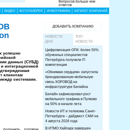
Вопросов больше чем
ответов
Ы
ВИДЕО
ФОТОГАЛЕРЕЯ
ИНФОГРАФИКА
КАТАЛОГ КОМПАНИЙ
 DB
ДОБАВИТЬ КОМПАНИЮ
ion
НОВОСТИ
ТОП-
ДНЯ
НОВОСТИ
Цифровизация ОПК: более 50%
х успешно
обученных специалистов
сийской
Петербурга получили IT-
ами данных (СУБД)
компетенции
t и интеграционной
одтвержденная
«Обнимаю сердцем» запустила
т клиентам
брендированную мобильную
между системами.
связь ХОРОВОД на
инфраструктуре Билайна
Билайн зафиксировал рост
мобильного трафика в Пулково
на 50% в начале лета
Новости ИТ и телекома Санкт-
Петербурга – дайджест СМИ на
4 августа 2026 года
В ИТМО Хайпарк завершен
получить готовое