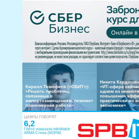
Никита Кардашин
Кирилл Тимофеев («ОБИТ»):
«ИТ-сфера сейча
«Решить проблемы,
одним из немног
связанные с
повышения эффе
импортозамещением, поможет
практически во в
планомерная работа»
экономики»
ЦИФРЫ ГОВОРЯТ
6,2
Гбит/с показала InfoWatch
ARMA Стена (NGFW)