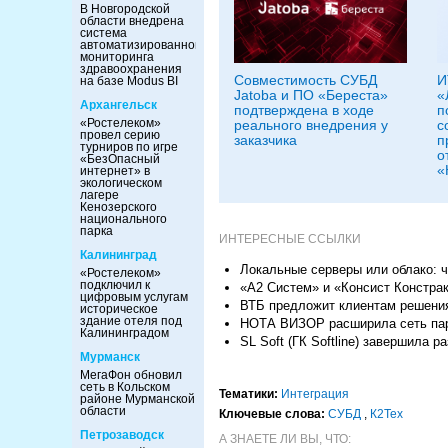
В Новгородской
области внедрена
система
автоматизированного
мониторинга
здравоохранения
Совместимость СУБД
И
на базе Modus BI
Jatoba и ПО «Береста»
«
Архангельск
подтверждена в ходе
п
«Ростелеком»
реального внедрения у
с
провел серию
заказчика
п
турниров по игре
о
«БезОпасный
«
интернет» в
экологическом
лагере
Кенозерского
национального
парка
ИНТЕРЕСНЫЕ ССЫЛКИ
Калининград
Локальные серверы или облако: ч
«Ростелеком»
подключил к
«А2 Систем» и «Консист Констра
цифровым услугам
ВТБ предложит клиентам решения
историческое
здание отеля под
НОТА ВИЗОР расширила сеть пар
Калининградом
SL Soft (ГК Softline) завершил
Мурманск
МегаФон обновил
сеть в Кольском
Тематики:
Интеграция
районе Мурманской
области
Ключевые слова:
СУБД
,
К2Тех
Петрозаводск
А ЗНАЕТЕ ЛИ ВЫ, ЧТО: