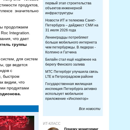
первый этап строительства
стимости продуктов,
объектов инженерной
плексе значительно
инфраструктуры
Новости ИТ и телекома Санкт-
Петербурга – дайджест СМИ на
мы продолжаем
31 июля 2026 года
oc Integration.
Ленинградцы потребляют
ания, что дает
больше мобильного интернета
итель группы
чем петербуржцы. В лидерах -
Колпино и Гатчина
 систем, для систем
Билайн стал ещё надёжнее на
ы, где ведется
берегу Финского залива
ндов с
МТС Петербург улучшила связь
, быстром
LTE в Петроградском районе
к видим, что
Государственная жилищная
ными продуктами
инспекция Петербурга активно
Родионова.
использует мобильное
приложение «Инспектор»
Все новости
ИТ-КЛАСС
Почему мониторинг