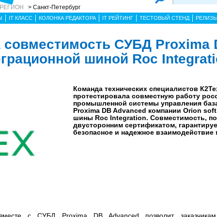
 РЕГИОН
> Санкт-Петербург
Ы
IT КЛАСС
КОЛОНКА РЕДАКТОРА
IT РЕЙТИНГ
ТЕСТОВЫЙ СТЕНД
РЕЛИЗ
 совместимость СУБД Proxima
грационной шиной Roc Integrat
Команда технических специалистов К2Те
протестировала совместную работу рос
промышленной системы управления баз
Proxima DB Advanced компании Orion sof
шины Roc Integration. Совместимость, п
двусторонним сертификатом, гарантируе
безопасное и надежное взаимодействие 
месте с СУБД Proxima DB Advanced позволит заказчикам 