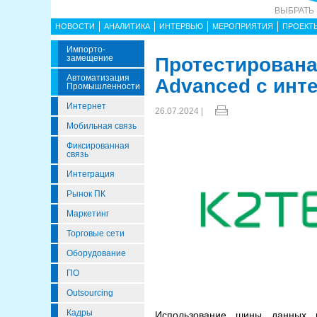
ВЫБРАТЬ
НОВОСТИ
АНАЛИТИКА
ИНТЕРВЬЮ
МЕРОПРИЯТИЯ
ПРОЕКТ
Импорто­
Замещение
Протестирована
Автоматизация
Advanced с инте
Промышленности
Интернет
26.07.2024 |
Мобильная связь
Фиксированная
связь
Интеграция
Рынок ПК
Маркетинг
Торговые сети
Оборудование
ПО
Outsourcing
Кадры
Использование шины данных в