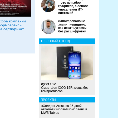
– это не набор
графиков, а основа
управления ИТ-
системой
toba компании
Зашифровано не
значит невидимо:
формсервис»
как искать угрозы
а сертификат
без расшифровки
ТЕСТОВЫЙ СТЕНД
iQOO 15R
Смартфон iQOO 15R: мощь без
компромиссов
ПРОЕКТЫ
«Холдинг Аква» за 36 дней
автоматизировал комплаенс в
MWS Tables