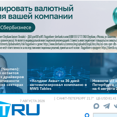
 (Naumen):
с остается
их драйверов
ктивности
«Холдинг Аква» за 36 дней
Новости ИТ и
сех секторах
автоматизировал комплаенс в
Петербурга 
MWS Tables
на 4 августа 
САНКТ-ПЕТЕРБУРГ
21.7
°
ЦБ
USD 81.41
7 АВГУСТА 2026