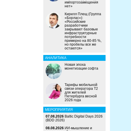
импортозамещения
нет»
Кирилл Плещ (Группа
«Борлас»):
«Российские
разработчики
закрывают базовые
инфраструктурные
потребности
примерно на 80-85 %,
но пробелы все же
остаются»
АНАЛИТИКА
Новая эпоха
монетизации софта
Тарифы мобильной
связи оператора Т2
для жителей
Петербурга весной
2026 года
МЕРОПРИЯТИЯ
07.08.2026
Baltic Digital Days 2026
(BDD 2026)
08.08.2026
ИИ-мышление и