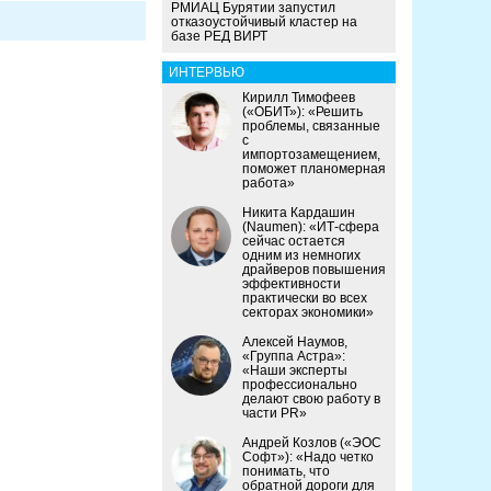
РМИАЦ Бурятии запустил
отказоустойчивый кластер на
базе РЕД ВИРТ
ИНТЕРВЬЮ
Кирилл Тимофеев
(«ОБИТ»): «Решить
проблемы, связанные
с
импортозамещением,
поможет планомерная
работа»
Никита Кардашин
(Naumen): «ИТ-сфера
сейчас остается
одним из немногих
драйверов повышения
эффективности
практически во всех
секторах экономики»
Алексей Наумов,
«Группа Астра»:
«Наши эксперты
профессионально
делают свою работу в
части PR»
Андрей Козлов («ЭОС
Софт»): «Надо четко
понимать, что
обратной дороги для