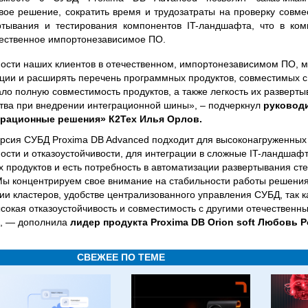
ое решение, сократить время и трудозатраты на проверку совме
ртывания и тестирования компонентов IT-ландшафта, что в ком
ачественное импортонезависимое ПО.
сти наших клиентов в отечественном, импортонезависимом ПО, 
ции и расширять перечень программных продуктов, совместимых с R
о полную совместимость продуктов, а также легкость их развертыв
тва при внедрении интеграционной шины», – подчеркнул
руковод
грационные решения» К2Тех Илья Орлов.
версия СУБД Proxima DB Advanced подходит для высоконагруженных
ости и отказоустойчивости, для интеграции в сложные IT-ландшафт
 продуктов и есть потребность в автоматизации развертывания сте
ы концентрируем свое внимание на стабильности работы решения
и кластеров, удобстве централизованного управления СУБД, так ка
ысокая отказоустойчивость и совместимость с другими отечествен
», — дополнила
лидер продукта Proxima DB Orion soft Любовь 
СВЕЖЕЕ ПО ТЕМЕ