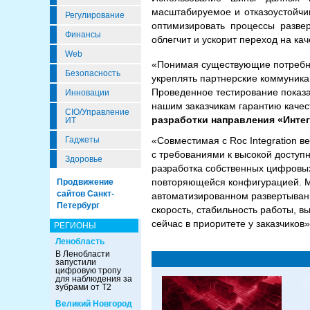
масштабируемое и отказоустойчив
Регулирование
оптимизировать процессы разве
Финансы
облегчит и ускорит переход на к
Web
«Понимая существующие потребно
Безопасность
укреплять партнерские коммуника
Проведенное тестирование показал
Инновации
нашим заказчикам гарантию качес
CIO/Управление
разработки направления «Инте
ИТ
«Совместимая с Roc Integration 
Гаджеты
с требованиями к высокой доступн
Здоровье
разработка собственных цифровых
повторяющейся конфигурацией. М
Продвижение
сайтов Санкт-
автоматизированном развертывани
Петербург
скорость, стабильность работы, в
сейчас в приоритете у заказчиков
РЕГИОНЫ
Ленобласть
В Ленобласти
запустили
цифровую тропу
для наблюдения за
зубрами от Т2
Великий Новгород