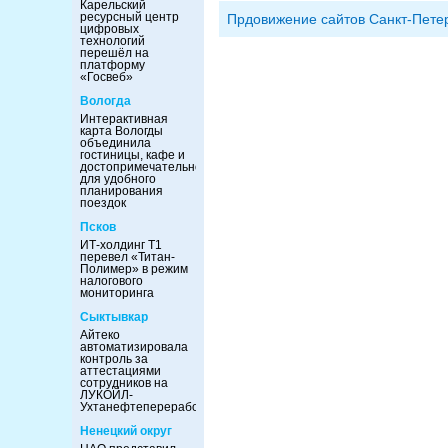
Карельский
ресурсный центр
Прдовижение сайтов Санкт-Пете
цифровых
технологий
перешёл на
платформу
«Госвеб»
Вологда
Интерактивная
карта Вологды
объединила
гостиницы, кафе и
достопримечательности
для удобного
планирования
поездок
Псков
ИТ-холдинг Т1
перевел «Титан-
Полимер» в режим
налогового
мониторинга
Сыктывкар
Айтеко
автоматизировала
контроль за
аттестациями
сотрудников на
ЛУКОЙЛ-
Ухтанефтепереработка
Ненецкий округ