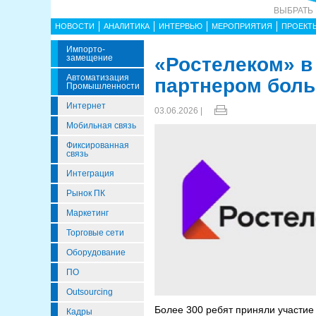
ВЫБРАТЬ
НОВОСТИ
АНАЛИТИКА
ИНТЕРВЬЮ
МЕРОПРИЯТИЯ
ПРОЕКТ
Импорто­
Замещение
«Ростелеком» в
Автоматизация
партнером боль
Промышленности
Интернет
03.06.2026 |
Мобильная связь
Фиксированная
связь
Интеграция
Рынок ПК
Маркетинг
Торговые сети
Оборудование
ПО
Outsourcing
Более 300 ребят приняли участие 
Кадры