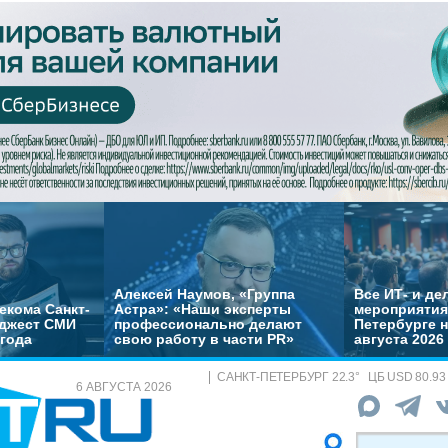
Алексей Наумов, «Группа
Все ИТ- и д
екома Санкт-
Астра»: «Наши эксперты
мероприятия
йджест СМИ
профессионально делают
Петербурге н
 года
свою работу в части PR»
августа 2026
САНКТ-ПЕТЕРБУРГ
22.3
°
ЦБ
USD 80.93
6 АВГУСТА 2026