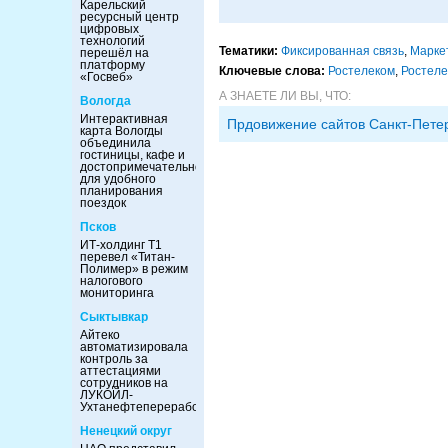
Карельский
ресурсный центр
цифровых
технологий
Тематики:
Фиксированная связь
,
Марке
перешёл на
платформу
Ключевые слова:
Ростелеком
,
Ростеле
«Госвеб»
А ЗНАЕТЕ ЛИ ВЫ, ЧТО:
Вологда
Интерактивная
Прдовижение сайтов Санкт-Пете
карта Вологды
объединила
гостиницы, кафе и
достопримечательности
для удобного
планирования
поездок
Псков
ИТ-холдинг Т1
перевел «Титан-
Полимер» в режим
налогового
мониторинга
Сыктывкар
Айтеко
автоматизировала
контроль за
аттестациями
сотрудников на
ЛУКОЙЛ-
Ухтанефтепереработка
Ненецкий округ