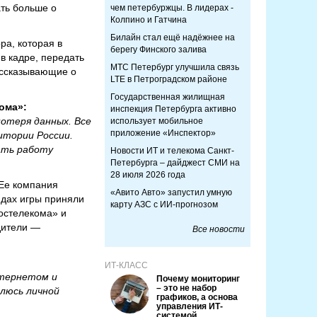
ать больше о
чем петербуржцы. В лидерах -
Колпино и Гатчина
Билайн стал ещё надёжнее на
ра, которая в
берегу Финского залива
в кадре, передать
МТС Петербург улучшила связь
ассказывающие о
LTE в Петроградском районе
Государственная жилищная
ома»:
инспекция Петербурга активно
потеря данных. Все
использует мобильное
приложение «Инспектор»
итории России.
ать работу
Новости ИТ и телекома Санкт-
Петербурга – дайджест СМИ на
28 июля 2026 года
 Ее компания
«Авито Авто» запустил умную
ндах игры приняли
карту АЗС с ИИ-прогнозом
Ростелекома» и
дители —
Все новости
ИТ-КЛАСС
нтернетом и
Почему мониторинг
– это не набор
елюсь личной
графиков, а основа
управления ИТ-
системой