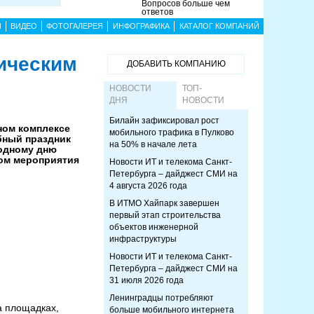
Вопросов больше чем
ответов
Ы
ВИДЕО
ФОТОГАЛЕРЕЯ
ИНФОГРАФИКА
КАТАЛОГ КОМПАНИЙ
ическим
ДОБАВИТЬ КОМПАНИЮ
НОВОСТИ
ТОП-
ДНЯ
НОВОСТИ
Билайн зафиксировал рост
ном комплексе
мобильного трафика в Пулково
бный праздник
на 50% в начале лета
одному дню
ом мероприятия
Новости ИТ и телекома Санкт-
Петербурга – дайджест СМИ на
4 августа 2026 года
В ИТМО Хайпарк завершен
первый этап строительства
объектов инженерной
инфраструктуры
Новости ИТ и телекома Санкт-
Петербурга – дайджест СМИ на
31 июля 2026 года
Ленинградцы потребляют
а площадках,
больше мобильного интернета