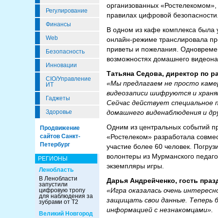
организованных «Ростелекомом», 
Регулирование
правилах цифровой безопасности
Финансы
В одном из кафе комплекса была 
Web
онлайн-режиме транслировала про
приветы и пожелания. Одновреме
Безопасность
возможностях домашнего видеон
Инновации
Татьяна Седова, директор по 
CIO/Управление
«Мы предлагаем не просто камер
ИТ
видеозаписи шифруются и храня
Гаджеты
Сейчас действует специальное 
домашнего виденаблюдения и дру
Здоровье
Одним из центральных событий пр
Продвижение
«Ростелеком» разработала совмес
сайтов Санкт-
Петербург
участие более 60 человек. Погру
волонтеры из Мурманского педаго
РЕГИОНЫ
экземпляры игры.
Ленобласть
В Ленобласти
Дарья Андрейченко, гость праз
запустили
«Игра оказалась очень интересн
цифровую тропу
для наблюдения за
защищать свои данные. Теперь б
зубрами от Т2
информацией с незнакомцами».
Великий Новгород