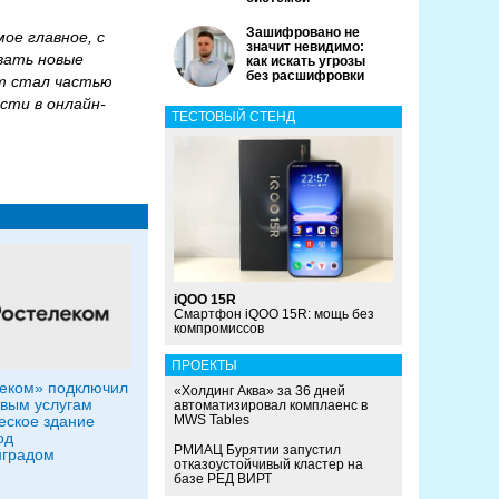
Зашифровано не
ое главное, с
значит невидимо:
вать новые
как искать угрозы
без расшифровки
ет стал частью
сти в онлайн-
ТЕСТОВЫЙ СТЕНД
iQOO 15R
Смартфон iQOO 15R: мощь без
компромиссов
ПРОЕКТЫ
еком» подключил
«Холдинг Аква» за 36 дней
вым услугам
автоматизировал комплаенс в
еское здание
MWS Tables
од
РМИАЦ Бурятии запустил
нградом
отказоустойчивый кластер на
базе РЕД ВИРТ