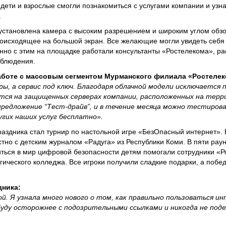
дети и взрослые смогли познакомиться с услугами компании и узн
.
установлена камера с высоким разрешением и широким углом обзо
исходящее на большой экран. Все желающие могли увидеть себя 
нно с этим на площадке работали консультанты «Ростелекома», р
аблюдения.
работе с массовым сегментом Мурманского филиала «Ростелек
ы, а сервис под ключ. Благодаря облачной модели исключается 
тся на защищенных серверах компании, расположенных на терр
предложение “Тест-драйв”, и в течение месяца можно тестиров
гих наших услуг бесплатно».
аздника стал турнир по настольной игре «БезОпасный интернет».
тно с детским журналом «Радуга» из Республики Коми. В пяти рау
зиться в мир цифровой безопасности детям помогали сотрудники «
гического колледжа. Все игроки получили сладкие подарки, а побе
дника:
ой. Я узнала много нового о том, как правильно пользоваться и
уду осторожнее с подозрительными ссылками и никогда не под