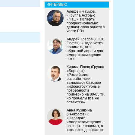
ИНТЕРВЬЮ
Алексей Наумов,
«Группа Астра»:
«Наши эксперты
профессионально
делают свою работу в
части PR»
Андрей Козлов («ЭОС
Софт»): «Надо четко
понимать, что
обратной дороги для
импортозамещения
нет»
Кирилл Плещ (Группа
«Борлас»):
«Российские
разработчики
закрывают базовые
инфраструктурные
потребности
примерно на 80-85 %,
но пробелы все же
остаются»
Анна Кузякина
(«Рексофт»):
«Парадокс
импортозамещения –
на софте экономят, а
«железо» дорожает»