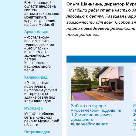
В Новгородской
Ольга Шаньгина, директор Мур
области внедрена
«Мы были рады стать частью зам
система
автоматизированного
любовью к детям. Развивая циф
мониторинга
здравоохранения
возможности для всех. Особое 
на базе Modus BI
нашей повседневной реальности
Архангельск
пространстве».
«Ростелеком»
провел серию
турниров по игре
«БезОпасный
интернет» в
экологическом
лагере
Кенозерского
национального
парка
Калининград
«Ростелеком»
подключил к
цифровым услугам
историческое
здание отеля под
Калининградом
Забота на экране:
И
Мурманск
«Ростелеком» подключил
«
МегаФон обновил
1,2 миллиона камер
Ф
сеть в Кольском
домашнего
ч
районе Мурманской
видеонаблюдения
с
области
з
Петрозаводск