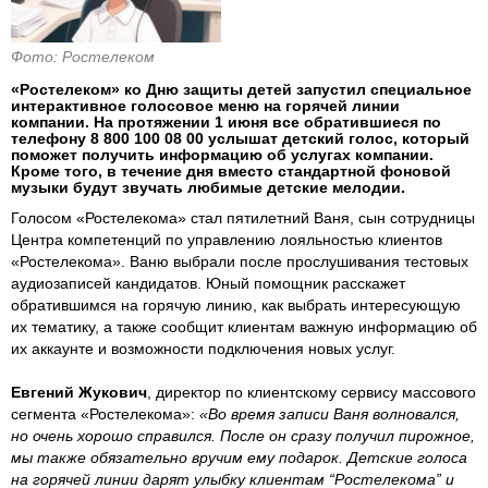
Фото: Ростелеком
«Ростелеком» ко Дню защиты детей запустил специальное
интерактивное голосовое меню на горячей линии
компании. На протяжении 1 июня все обратившиеся по
телефону 8 800 100 08 00 услышат детский голос, который
поможет получить информацию об услугах компании.
Кроме того, в течение дня вместо стандартной фоновой
музыки будут звучать любимые детские мелодии.
Голосом «Ростелекома» стал пятилетний Ваня, сын сотрудницы
Центра компетенций по управлению лояльностью клиентов
«Ростелекома». Ваню выбрали после прослушивания тестовых
аудиозаписей кандидатов. Юный помощник расскажет
обратившимся на горячую линию, как выбрать интересующую
их тематику, а также сообщит клиентам важную информацию об
их аккаунте и возможности подключения новых услуг.
Евгений Жукович
, директор по клиентскому сервису массового
сегмента «Ростелекома»:
«Во время записи Ваня волновался,
но очень хорошо справился. После он сразу получил пирожное,
мы также обязательно вручим ему подарок. Детские голоса
на горячей линии дарят улыбку клиентам “Ростелекома” и