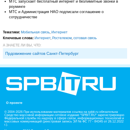
МТС запускает бесплатный интернет и безлимитные звонки в
роуминге
МТС и Администрация НАО подписали соглашение о
сотрудничестве
Тематики:
Мобильная связь
,
Интернет
Ключевые слова:
Интернет
,
Ростелеком
,
сотовая связь
А ЗНАЕТЕ ЛИ ВЫ, ЧТО:
Прдовижение сайтов Санкт-Петербург
О проекте
© 2004-2026 При использовании материалов ссылка на spbit.ru обязательна
Средство массовой информации сетевое издание "SPBIT.RU" зарегистрировано
Федеральной службы по надзору в сфере связи, информационных технологий и
массовых коммуникаций (реестровая запись ЭЛ № ФС 77 - 84345 от 26.12.2022
г.).