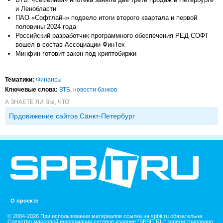
и Ленобласти
ПАО «Софтлайн» подвело итоги второго квартала и первой
половины 2024 года
Российский разработчик программного обеспечения РЕД СОФТ
вошел в состав Ассоциации ФинТех
Минфин готовит закон под криптобиржи
Тематики:
Финансы
Ключевые слова:
ВТБ
,
новости банков
А ЗНАЕТЕ ЛИ ВЫ, ЧТО:
Прдовижение сайтов Санкт-Петербург
О проекте
© 2004-2026 При использовании материалов ссылка на spbit.ru обязательна
Средство массовой информации сетевое издание "SPBIT.RU" зарегистрировано