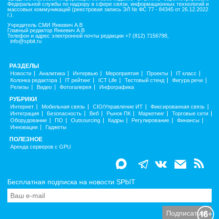
Федеральной службы по надзору в сфере связи, информационных технологий и
массовых коммуникаций (реестровая запись ЭЛ № ФС 77 - 84345 от 26.12.2022
г.).
Учредитель СМИ Янкевич А.В
Главный редактор Янкевич А.В
Телефон и адрес электронной почты редакции +7 (812) 7156798,
info@spbit.ru
РАЗДЕЛЫ
Новости
Аналитика
Интервью
Мероприятия
Проекты
IT класс
Колонка редактора
IT рейтинг
ICT Life
Тестовый стенд
Фигура речи
Релизы
Видео
Фотогалерея
Инфографика
РУБРИКИ
Интернет
Мобильная связь
CIO/Управление ИТ
Фиксированная связь
Интеграция
Безопасность
Веб
Рынок ПК
Маркетинг
Торговые сети
Оборудование
ПО
Outsourcing
Кадры
Регулирование
Финансы
Инновации
Гаджеты
ПОЛЕЗНОЕ
Аренда серверов с GPU
Бесплатная подписка на новости SPbIT