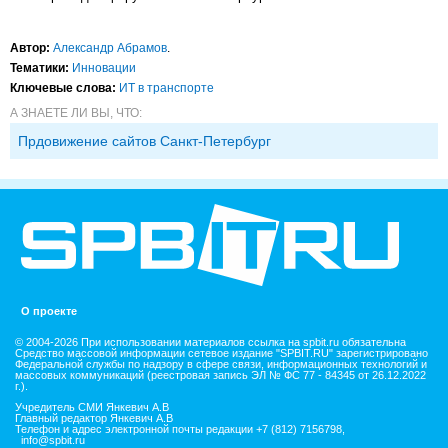
Автор:
Александр Абрамов
.
Тематики:
Инновации
Ключевые слова:
ИТ в транспорте
А ЗНАЕТЕ ЛИ ВЫ, ЧТО:
Прдовижение сайтов Санкт-Петербург
О проекте
© 2004-2026 При использовании материалов ссылка на spbit.ru обязательна
Средство массовой информации сетевое издание "SPBIT.RU" зарегистрировано
Федеральной службы по надзору в сфере связи, информационных технологий и
массовых коммуникаций (реестровая запись ЭЛ № ФС 77 - 84345 от 26.12.2022
г.).
Учредитель СМИ Янкевич А.В
Главный редактор Янкевич А.В
Телефон и адрес электронной почты редакции +7 (812) 7156798,
info@spbit.ru