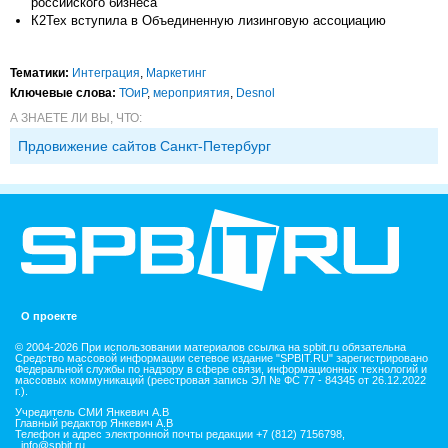
российского бизнеса
К2Тех вступила в Объединенную лизинговую ассоциацию
Тематики:
Интеграция
,
Маркетинг
Ключевые слова:
ТОиР
,
мероприятия
,
Desnol
А ЗНАЕТЕ ЛИ ВЫ, ЧТО:
Прдовижение сайтов Санкт-Петербург
О проекте
© 2004-2026 При использовании материалов ссылка на spbit.ru обязательна
Средство массовой информации сетевое издание "SPBIT.RU" зарегистрировано
Федеральной службы по надзору в сфере связи, информационных технологий и
массовых коммуникаций (реестровая запись ЭЛ № ФС 77 - 84345 от 26.12.2022
г.).
Учредитель СМИ Янкевич А.В
Главный редактор Янкевич А.В
Телефон и адрес электронной почты редакции +7 (812) 7156798,
info@spbit.ru