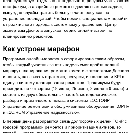
план существует отдельно от недельного, ресурсы учитываются
постфактум, а аварийные ремонты сдвигают важные задачи,
вынуждая службы тратить большую часть ресурсов на
устранение последствий. Чтобы помочь специалистам перейти
от реактивного подхода к системному управлению, Центр
экспертизы Деснола запускает серию онлайн-встреч по
планированию ремонтов.
Как устроен марафон
Программа онлайн-марафона сформирована таким образом,
чтобы каждый участник за пять недель смог пройти полный
маршрут планирования ремонтов вместе с экспертами Деснола
и понять, как связать стратегию, ресурсы, исполнение и KPI в
единую систему планирования ремонтов. Практикумы будут
проходить по четвергам (18 июня, 25 июня, 2 июля и 9 июля) и
состоять из двух обязательных частей: методологического
разбора и практического показа в системах «1С:ТОИР
Управление ремонтами и обслуживанием оборудования КОРП»
и «1С:RCM Управление надежностью».
В первый день разбираются связь долгосрочных целей ТОиР с
годовой программой ремонтов и приоритизация активов, во
второй — участники мероприятия декомпозируют годовой план