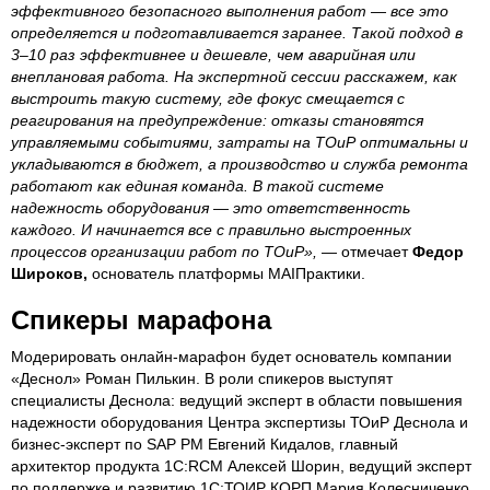
эффективного безопасного выполнения работ — все это
определяется и подготавливается заранее. Такой подход в
3–10 раз эффективнее и дешевле, чем аварийная или
внеплановая работа. На экспертной сессии расскажем, как
выстроить такую систему, где фокус смещается с
реагирования на предупреждение: отказы становятся
управляемыми событиями, затраты на ТОиР оптимальны и
укладываются в бюджет, а производство и служба ремонта
работают как единая команда. В такой системе
надежность оборудования — это ответственность
каждого. И начинается все с правильно выстроенных
процессов организации работ по ТОиР»,
— отмечает
Федор
Широков,
основатель платформы MAIПрактики.
Спикеры марафона
Модерировать онлайн-марафон будет основатель компании
«Деснол» Роман Пилькин. В роли спикеров выступят
специалисты Деснола: ведущий эксперт в области повышения
надежности оборудования Центра экспертизы ТОиР Деснола и
бизнес-эксперт по SAP PM Евгений Кидалов, главный
архитектор продукта 1С:RCM Алексей Шорин, ведущий эксперт
по поддержке и развитию 1С:ТОИР КОРП Мария Колесниченко.