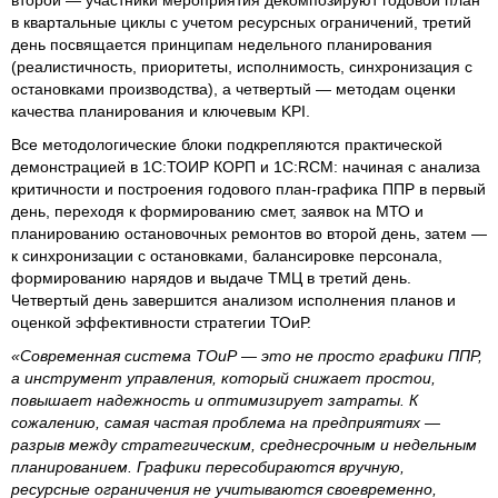
в квартальные циклы с учетом ресурсных ограничений, третий
день посвящается принципам недельного планирования
(реалистичность, приоритеты, исполнимость, синхронизация с
остановками производства), а четвертый — методам оценки
качества планирования и ключевым KPI.
Все методологические блоки подкрепляются практической
демонстрацией в 1С:ТОИР КОРП и 1С:RCM: начиная с анализа
критичности и построения годового план-графика ППР в первый
день, переходя к формированию смет, заявок на МТО и
планированию остановочных ремонтов во второй день, затем —
к синхронизации с остановками, балансировке персонала,
формированию нарядов и выдаче ТМЦ в третий день.
Четвертый день завершится анализом исполнения планов и
оценкой эффективности стратегии ТОиР.
«Современная система ТОиР — это не просто графики ППР,
а инструмент управления, который снижает простои,
повышает надежность и оптимизирует затраты. К
сожалению, самая частая проблема на предприятиях —
разрыв между стратегическим, среднесрочным и недельным
планированием. Графики пересобираются вручную,
ресурсные ограничения не учитываются своевременно,